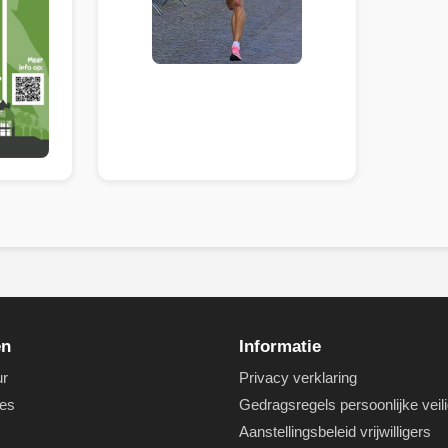
en
Informatie
ur
Privacy verklaring
es
Gedragsregels persoonlijke veil
Aanstellingsbeleid vrijwilligers