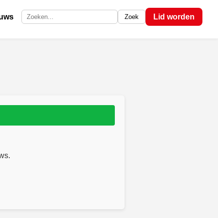
euws
Lid worden
Zoek
Zoek op de site
ws.