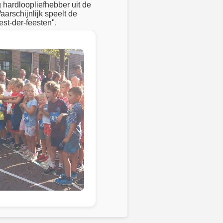
 hardloopliefhebber uit de
arschijnlijk speelt de
eest-der-feesten".