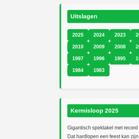
Uitslagen
2025
2024
2023
2
2010
2009
2008
2
1997
1996
1995
1
1984
1983
Kermisloop 2025
Gigantisch spektakel met recor
Dat hardlopen een feest kan zij