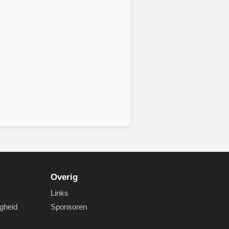
Overig
Links
igheid
Sponsoren