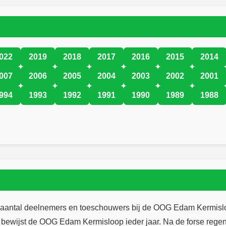
022
2019
2018
2017
2016
2015
2014
007
2006
2005
2004
2003
2002
2001
994
1993
1992
1991
1990
1989
1988
d aantal deelnemers en toeschouwers bij de OOG Edam Kermisl
n bewijst de OOG Edam Kermisloop ieder jaar. Na de forse rege