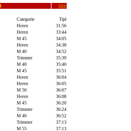
1
>>>
Categorie
Tijd
Heren
31:56
Heren
33:44
M 45
34:05
Heren
34:38
M 40
34:52
Trimmer
35:39
M 40
35:40
M 45
35:51
Heren
36:04
Heren
36:05
M 50
36:07
Heren
36:08
M 45
36:20
Trimmer
36:24
M 40
36:52
Trimmer
37:13
M 55
37:13