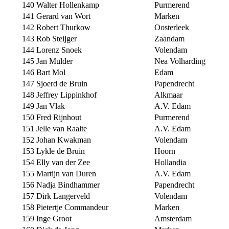
140
Walter Hollenkamp
Purmerend
141
Gerard van Wort
Marken
142
Robert Thurkow
Oosterleek
143
Rob Steijger
Zaandam
144
Lorenz Snoek
Volendam
145
Jan Mulder
Nea Volharding
146
Bart Mol
Edam
147
Sjoerd de Bruin
Papendrecht
148
Jeffrey Lippinkhof
Alkmaar
149
Jan Vlak
A.V. Edam
150
Fred Rijnhout
Purmerend
151
Jelle van Raalte
A.V. Edam
152
Johan Kwakman
Volendam
153
Lykle de Bruin
Hoorn
154
Elly van der Zee
Hollandia
155
Martijn van Duren
A.V. Edam
156
Nadja Bindhammer
Papendrecht
157
Dirk Langerveld
Volendam
158
Pietertje Commandeur
Marken
159
Inge Groot
Amsterdam