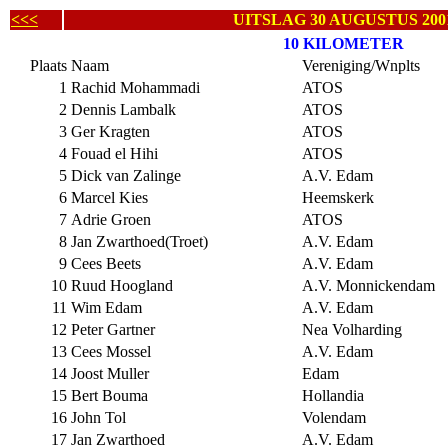
<<<
UITSLAG 30 AUGUSTUS 200
10 KILOMETER
Plaats
Naam
Vereniging/Wnplts
1
Rachid Mohammadi
ATOS
2
Dennis Lambalk
ATOS
3
Ger Kragten
ATOS
4
Fouad el Hihi
ATOS
5
Dick van Zalinge
A.V. Edam
6
Marcel Kies
Heemskerk
7
Adrie Groen
ATOS
8
Jan Zwarthoed(Troet)
A.V. Edam
9
Cees Beets
A.V. Edam
10
Ruud Hoogland
A.V. Monnickendam
11
Wim Edam
A.V. Edam
12
Peter Gartner
Nea Volharding
13
Cees Mossel
A.V. Edam
14
Joost Muller
Edam
15
Bert Bouma
Hollandia
16
John Tol
Volendam
17
Jan Zwarthoed
A.V. Edam