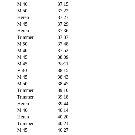
M 40
37:15
M 50
37:22
Heren
37:27
M 45
37:29
Heren
37:36
Trimmer
37:37
M 50
37:48
M 40
37:52
M 45
38:09
M 45
38:11
V 40
38:15
M 45
38:43
M 50
38:45
Trimmer
39:10
Trimmer
39:18
Heren
39:44
M 40
40:14
Heren
40:20
Trimmer
40:21
M 45
40:27