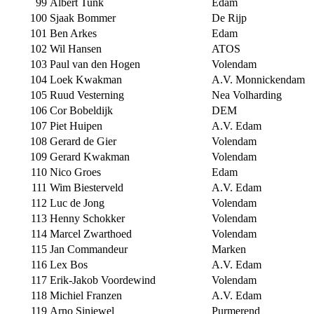
99
Albert Tunk
Edam
100
Sjaak Bommer
De Rijp
101
Ben Arkes
Edam
102
Wil Hansen
ATOS
103
Paul van den Hogen
Volendam
104
Loek Kwakman
A.V. Monnickendam
105
Ruud Vesterning
Nea Volharding
106
Cor Bobeldijk
DEM
107
Piet Huipen
A.V. Edam
108
Gerard de Gier
Volendam
109
Gerard Kwakman
Volendam
110
Nico Groes
Edam
111
Wim Biesterveld
A.V. Edam
112
Luc de Jong
Volendam
113
Henny Schokker
Volendam
114
Marcel Zwarthoed
Volendam
115
Jan Commandeur
Marken
116
Lex Bos
A.V. Edam
117
Erik-Jakob Voordewind
Volendam
118
Michiel Franzen
A.V. Edam
119
Arno Sinjewel
Purmerend