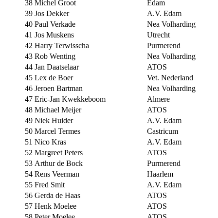
38
Michel Groot
Edam
39
Jos Dekker
A.V. Edam
40
Paul Verkade
Nea Volharding
41
Jos Muskens
Utrecht
42
Harry Terwisscha
Purmerend
43
Rob Wenting
Nea Volharding
44
Jan Daatselaar
ATOS
45
Lex de Boer
Vet. Nederland
46
Jeroen Bartman
Nea Volharding
47
Eric-Jan Kwekkeboom
Almere
48
Michael Meijer
ATOS
49
Niek Huider
A.V. Edam
50
Marcel Termes
Castricum
51
Nico Kras
A.V. Edam
52
Margreet Peters
ATOS
53
Arthur de Bock
Purmerend
54
Rens Veerman
Haarlem
55
Fred Smit
A.V. Edam
56
Gerda de Haas
ATOS
57
Henk Moelee
ATOS
58
Peter Moelee
ATOS