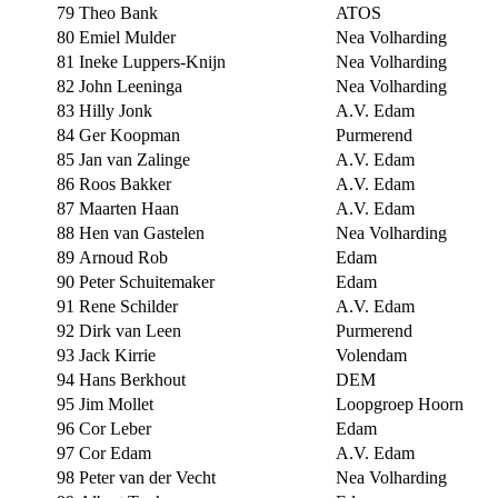
79
Theo Bank
ATOS
80
Emiel Mulder
Nea Volharding
81
Ineke Luppers-Knijn
Nea Volharding
82
John Leeninga
Nea Volharding
83
Hilly Jonk
A.V. Edam
84
Ger Koopman
Purmerend
85
Jan van Zalinge
A.V. Edam
86
Roos Bakker
A.V. Edam
87
Maarten Haan
A.V. Edam
88
Hen van Gastelen
Nea Volharding
89
Arnoud Rob
Edam
90
Peter Schuitemaker
Edam
91
Rene Schilder
A.V. Edam
92
Dirk van Leen
Purmerend
93
Jack Kirrie
Volendam
94
Hans Berkhout
DEM
95
Jim Mollet
Loopgroep Hoorn
96
Cor Leber
Edam
97
Cor Edam
A.V. Edam
98
Peter van der Vecht
Nea Volharding