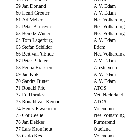
59
Jan Dorland
A.V. Edam
60
Henri Greuter
A.V. Edam
61
Ad Meijer
Nea Volharding
62
Petar Baricevic
Nea Volharding
63
Ben de Winter
Nea Volharding
64
Tom Lagerburg
A.V. Edam
65
Stefan Schilder
Edam
66
Bert van 't Ende
Nea Volharding
67
Peter Bakker
A.V. Edam
68
Fenna Brassien
Amstelveen
69
Jan Kok
A.V. Edam
70
Sandra Butter
A.V. Edam
71
Ronald Frie
ATOS
72
Ed Hornick
Vet. Nederland
73
Ronald van Kempen
ATOS
74
Henry Kwakman
Volendam
75
Cor Ceelie
Nea Volharding
76
Jan Dekker
Purmerend
77
Lars Kromhout
Ottoland
78
Carlo Kes
Volendam