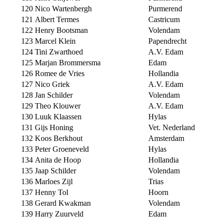
120
Nico Wartenbergh
Purmerend
121
Albert Termes
Castricum
122
Henry Bootsman
Volendam
123
Marcel Klein
Papendrecht
124
Tini Zwarthoed
A.V. Edam
125
Marjan Brommersma
Edam
126
Romee de Vries
Hollandia
127
Nico Griek
A.V. Edam
128
Jan Schilder
Volendam
129
Theo Klouwer
A.V. Edam
130
Luuk Klaassen
Hylas
131
Gijs Honing
Vet. Nederland
132
Koos Berkhout
Amsterdam
133
Peter Groeneveld
Hylas
134
Anita de Hoop
Hollandia
135
Jaap Schilder
Volendam
136
Marloes Zijl
Trias
137
Henny Tol
Hoorn
138
Gerard Kwakman
Volendam
139
Harry Zuurveld
Edam