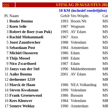
<<<
UITSLAG 29 AUGUSTUS 202
10 KM (inclusief rondetijden)
Pl.
Naam
GebJr
Ver./Wnplts
Cat
1
Bouke Bouma
1993
Hoorn Nh
MS
2
Koen Selie
1987
Wognum
MS
3
Robert de Boer (van Puk)
1995
AV Edam
MS
4
Rachid Mohammadi
1967
Atos
M5
5
Joost Zaunbrecher
1988
Volendam
MS
6
Sebastiaan Post
1984
Amsterdam
M4
7
Michiel Oussoren
1986
Edam
MS
8
Thijs Mossel
1989
Edam
MS
9
Nico Zwarthoed
1987
Edam
MS
10
Janys van der Stel
1996
Middenbeemster
MR
11
Aaike Bouma
2001
AV Edam
MS
12
deelnemer 1219
MR
13
Marck de Haan
1986
NEA Volharding
MS
14
Steven Kwakman
1999
Volendam
MS
15
Frank Groenewoud
1986
Bussum
MS
16
Kees Klouwer
1984
Volendam
MR
17
Semere Welday
1990
Amsterdam
MR