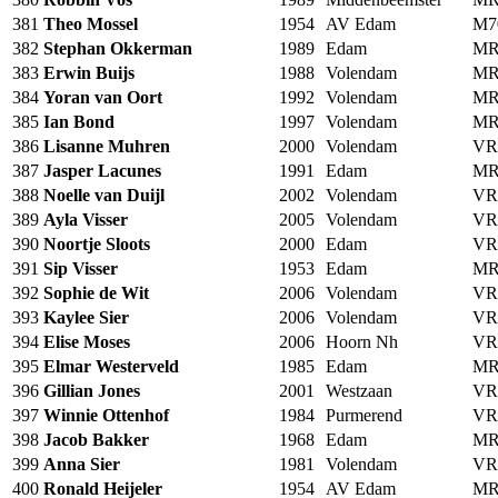
381
Theo Mossel
1954
AV Edam
M7
382
Stephan Okkerman
1989
Edam
MR
383
Erwin Buijs
1988
Volendam
MR
384
Yoran van Oort
1992
Volendam
MR
385
Ian Bond
1997
Volendam
MR
386
Lisanne Muhren
2000
Volendam
VR
387
Jasper Lacunes
1991
Edam
MR
388
Noelle van Duijl
2002
Volendam
VR
389
Ayla Visser
2005
Volendam
VR
390
Noortje Sloots
2000
Edam
VR
391
Sip Visser
1953
Edam
MR
392
Sophie de Wit
2006
Volendam
VR
393
Kaylee Sier
2006
Volendam
VR
394
Elise Moses
2006
Hoorn Nh
VR
395
Elmar Westerveld
1985
Edam
MR
396
Gillian Jones
2001
Westzaan
VR
397
Winnie Ottenhof
1984
Purmerend
VR
398
Jacob Bakker
1968
Edam
MR
399
Anna Sier
1981
Volendam
VR
400
Ronald Heijeler
1954
AV Edam
MR