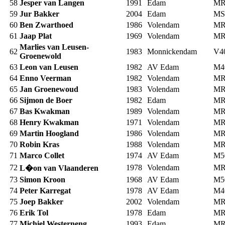
58
Jesper van Langen
1991
Edam
MR
59
Jur Bakker
2004
Edam
MS
60
Ben Zwarthoed
1986
Volendam
MR
61
Jaap Plat
1969
Volendam
MR
Marlies van Leusen-
62
1983
Monnickendam
V4
Groenewold
63
Leon van Leusen
1982
AV Edam
M4
64
Enno Veerman
1982
Volendam
MR
65
Jan Groenewoud
1983
Volendam
MR
66
Sijmon de Boer
1982
Edam
MR
67
Bas Kwakman
1989
Volendam
MR
68
Henry Kwakman
1971
Volendam
MR
69
Martin Hoogland
1986
Volendam
MR
70
Robin Kras
1988
Volendam
MR
71
Marco Collet
1974
AV Edam
M5
72
1978
Volendam
MR
L�on van Vlaanderen
73
Simon Kroon
1968
AV Edam
M5
74
Peter Karregat
1978
AV Edam
M4
75
Joep Bakker
2002
Volendam
MR
76
Erik Tol
1978
Edam
MR
77
Michiel Westerneng
1993
Edam
MR