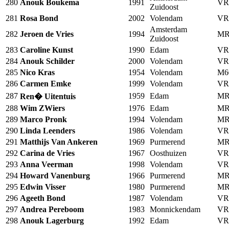
280
Anouk Boukema
1991
VR
Zuidoost
281
Rosa Bond
2002
Volendam
VR
Amsterdam
282
Jeroen de Vries
1994
MR
Zuidoost
283
Caroline Kunst
1990
Edam
VR
284
Anouk Schilder
2000
Volendam
VR
285
Nico Kras
1954
Volendam
M6
286
Carmen Emke
1999
Volendam
VR
287
1959
Edam
MR
Ren� Uitentuis
288
Wim ZWiers
1976
Edam
MR
289
Marco Pronk
1994
Volendam
MR
290
Linda Leenders
1986
Volendam
VR
291
Matthijs Van Ankeren
1969
Purmerend
MR
292
Carina de Vries
1967
Oosthuizen
VR
293
Anna Veerman
1998
Volendam
VR
294
Howard Vanenburg
1966
Purmerend
MR
295
Edwin Visser
1980
Purmerend
MR
296
Ageeth Bond
1987
Volendam
VR
297
Andrea Pereboom
1983
Monnickendam
VR
298
Anouk Lagerburg
1992
Edam
VR