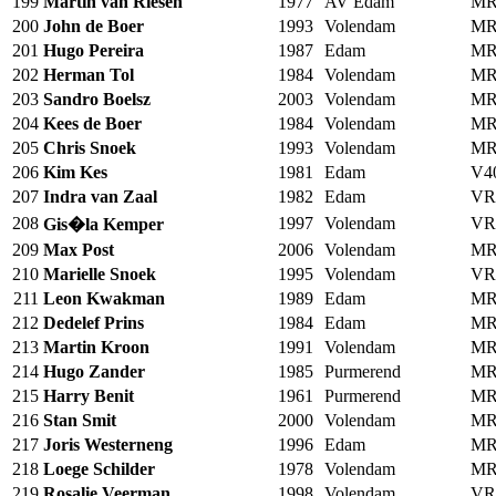
199
Martin van Riesen
1977
AV Edam
MR
200
John de Boer
1993
Volendam
MR
201
Hugo Pereira
1987
Edam
MR
202
Herman Tol
1984
Volendam
MR
203
Sandro Boelsz
2003
Volendam
MR
204
Kees de Boer
1984
Volendam
MR
205
Chris Snoek
1993
Volendam
MR
206
Kim Kes
1981
Edam
V4
207
Indra van Zaal
1982
Edam
VR
208
1997
Volendam
VR
Gis�la Kemper
209
Max Post
2006
Volendam
MR
210
Marielle Snoek
1995
Volendam
VR
211
Leon Kwakman
1989
Edam
MR
212
Dedelef Prins
1984
Edam
MR
213
Martin Kroon
1991
Volendam
MR
214
Hugo Zander
1985
Purmerend
MR
215
Harry Benit
1961
Purmerend
MR
216
Stan Smit
2000
Volendam
MR
217
Joris Westerneng
1996
Edam
MR
218
Loege Schilder
1978
Volendam
MR
219
Rosalie Veerman
1998
Volendam
VR