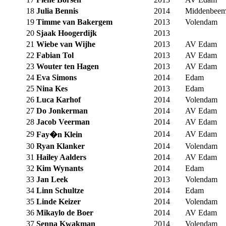
18
Julia Bennis
2014
Middenbeem
19
Timme van Bakergem
2013
Volendam
20
Sjaak Hoogerdijk
2013
21
Wiebe van Wijhe
2013
AV Edam
22
Fabian Tol
2013
AV Edam
23
Wouter ten Hagen
2013
AV Edam
24
Eva Simons
2014
Edam
25
Nina Kes
2013
Edam
26
Luca Karhof
2014
Volendam
27
Do Jonkerman
2014
AV Edam
28
Jacob Veerman
2014
AV Edam
29
2014
AV Edam
Fay�n Klein
30
Ryan Klanker
2014
Volendam
31
Hailey Aalders
2014
AV Edam
32
Kim Wynants
2014
Edam
33
Jan Leek
2013
Volendam
34
Linn Schultze
2014
Edam
35
Linde Keizer
2014
Volendam
36
Mikaylo de Boer
2014
AV Edam
37
Senna Kwakman
2014
Volendam