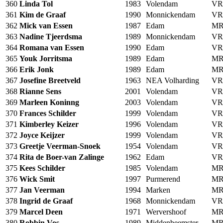
360
Linda Tol
1983
Volendam
VR
361
Kim de Graaf
1990
Monnickendam
VR
362
Mick van Essen
1987
Edam
MR
363
Nadine Tjeerdsma
1989
Monnickendam
VR
364
Romana van Essen
1990
Edam
VR
365
Youk Jorritsma
1989
Edam
MR
366
Erik Jonk
1989
Edam
MR
367
Josefine Breetveld
1963
NEA Volharding
VR
368
Rianne Sens
2001
Volendam
VR
369
Marleen Koninng
2003
Volendam
VR
370
Frances Schilder
1999
Volendam
VR
371
Kimberley Keizer
1996
Volendam
VR
372
Joyce Keijzer
1999
Volendam
VR
373
Greetje Veerman-Snoek
1954
Volendam
VR
374
Rita de Boer-van Zalinge
1962
Edam
VR
375
Kees Schilder
1985
Volendam
MR
376
Wick Smit
1997
Purmerend
MR
377
Jan Veerman
1994
Marken
MR
378
Ingrid de Graaf
1968
Monnickendam
VR
379
Marcel Deen
1971
Wervershoof
MR
380
Robbin Vos
1989
Middenbeemster
MR