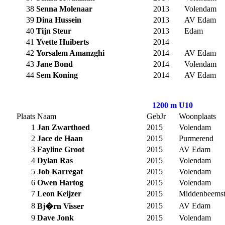
38
Senna Molenaar
2013
Volendam
39
Dina Hussein
2013
AV Edam
40
Tijn Steur
2013
Edam
41
Yvette Huiberts
2014
42
Yorsalem Amanzghi
2014
AV Edam
43
Jane Bond
2014
Volendam
44
Sem Koning
2014
AV Edam
1200 m U10
Plaats
Naam
GebJr
Woonplaats
1
Jan Zwarthoed
2015
Volendam
2
Jace de Haan
2015
Purmerend
3
Fayline Groot
2015
AV Edam
4
Dylan Ras
2015
Volendam
5
Job Karregat
2015
Volendam
6
Owen Hartog
2015
Volendam
7
Leon Keijzer
2015
Middenbeemst
8
2015
AV Edam
Bj�rn Visser
9
Dave Jonk
2015
Volendam