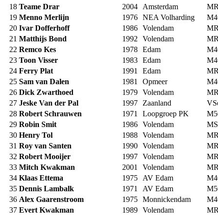
18
Teame Drar
2004
Amsterdam
MR
19
Menno Merlijn
1976
NEA Volharding
M4
20
Ivar Dofferhoff
1986
Volendam
MR
21
Matthijs Bond
1992
Volendam
MR
22
Remco Kes
1978
Edam
M4
23
Toon Visser
1983
Edam
M4
24
Ferry Plat
1991
Edam
MR
25
Sam van Dalen
1981
Opmeer
M4
26
Dick Zwarthoed
1979
Volendam
MR
27
Jeske Van der Pal
1997
Zaanland
VS
28
Robert Schrauwen
1971
Loopgroep PK
M5
29
Robin Smit
1986
Volendam
MS
30
Henry Tol
1988
Volendam
MR
31
Roy van Santen
1990
Volendam
MR
32
Robert Mooijer
1997
Volendam
MR
33
Mitch Kwakman
2001
Volendam
MR
34
Klaas Ettema
1975
AV Edam
M4
35
Dennis Lambalk
1971
AV Edam
M5
36
Alex Gaarenstroom
1975
Monnickendam
M4
37
Evert Kwakman
1989
Volendam
MR