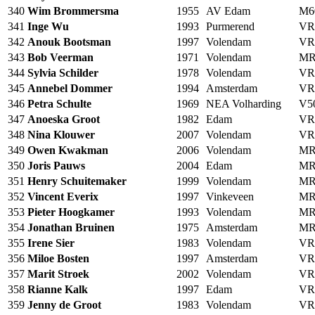
340
Wim Brommersma
1955
AV Edam
M6
341
Inge Wu
1993
Purmerend
VR
342
Anouk Bootsman
1997
Volendam
VR
343
Bob Veerman
1971
Volendam
MR
344
Sylvia Schilder
1978
Volendam
VR
345
Annebel Dommer
1994
Amsterdam
VR
346
Petra Schulte
1969
NEA Volharding
V5
347
Anoeska Groot
1982
Edam
VR
348
Nina Klouwer
2007
Volendam
VR
349
Owen Kwakman
2006
Volendam
MR
350
Joris Pauws
2004
Edam
MR
351
Henry Schuitemaker
1999
Volendam
MR
352
Vincent Everix
1997
Vinkeveen
MR
353
Pieter Hoogkamer
1993
Volendam
MR
354
Jonathan Bruinen
1975
Amsterdam
MR
355
Irene Sier
1983
Volendam
VR
356
Miloe Bosten
1997
Amsterdam
VR
357
Marit Stroek
2002
Volendam
VR
358
Rianne Kalk
1997
Edam
VR
359
Jenny de Groot
1983
Volendam
VR