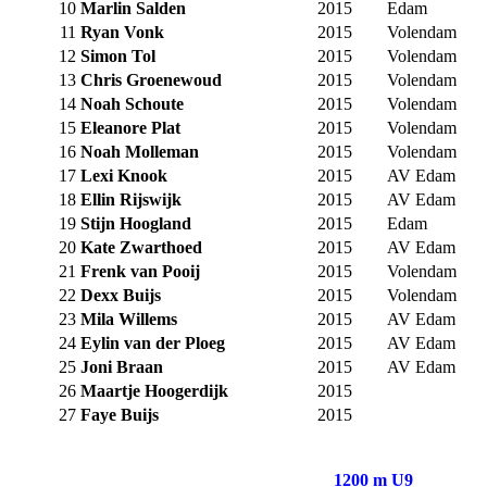
10
Marlin Salden
2015
Edam
11
Ryan Vonk
2015
Volendam
12
Simon Tol
2015
Volendam
13
Chris Groenewoud
2015
Volendam
14
Noah Schoute
2015
Volendam
15
Eleanore Plat
2015
Volendam
16
Noah Molleman
2015
Volendam
17
Lexi Knook
2015
AV Edam
18
Ellin Rijswijk
2015
AV Edam
19
Stijn Hoogland
2015
Edam
20
Kate Zwarthoed
2015
AV Edam
21
Frenk van Pooij
2015
Volendam
22
Dexx Buijs
2015
Volendam
23
Mila Willems
2015
AV Edam
24
Eylin van der Ploeg
2015
AV Edam
25
Joni Braan
2015
AV Edam
26
Maartje Hoogerdijk
2015
27
Faye Buijs
2015
1200 m U9