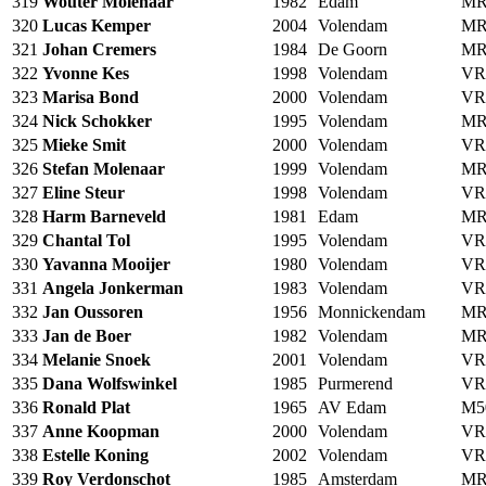
319
Wouter Molenaar
1982
Edam
MR
320
Lucas Kemper
2004
Volendam
MR
321
Johan Cremers
1984
De Goorn
MR
322
Yvonne Kes
1998
Volendam
VR
323
Marisa Bond
2000
Volendam
VR
324
Nick Schokker
1995
Volendam
MR
325
Mieke Smit
2000
Volendam
VR
326
Stefan Molenaar
1999
Volendam
MR
327
Eline Steur
1998
Volendam
VR
328
Harm Barneveld
1981
Edam
MR
329
Chantal Tol
1995
Volendam
VR
330
Yavanna Mooijer
1980
Volendam
VR
331
Angela Jonkerman
1983
Volendam
VR
332
Jan Oussoren
1956
Monnickendam
MR
333
Jan de Boer
1982
Volendam
MR
334
Melanie Snoek
2001
Volendam
VR
335
Dana Wolfswinkel
1985
Purmerend
VR
336
Ronald Plat
1965
AV Edam
M5
337
Anne Koopman
2000
Volendam
VR
338
Estelle Koning
2002
Volendam
VR
339
Roy Verdonschot
1985
Amsterdam
MR