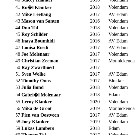
41
2018
Volendam
Ro�l Klanker
42
Mike Leeflang
2017
AV Edam
43
Mason van Santen
2016
Volendam
44
Don Tol
2018
Volendam
45
Roy Schilder
2016
Volendam
46
Inaya Boumhidi
2016
AV Edam
47
Louisa Rosdi
2017
AV Edam
48
Joe Molenaar
2017
Volendam
49
Christian Zeeman
2017
Monnickend
50
Ray Zwarthoed
2017
51
Sven Wolke
2017
AV Edam
52
Timothy Onos
2017
Blokker
53
Julia Bond
2018
Volendam
54
2018
Edam
Gabri�l Molenaar
55
Leroy Klanker
2020
Volendam
56
Mika de Groot
2019
Monnickend
57
Fien van Oostveen
2017
AV Edam
58
Joey Klanker
2019
Volendam
59
Lukas Lambers
2018
Edam
60
Thomas Tol
2017
Volendam