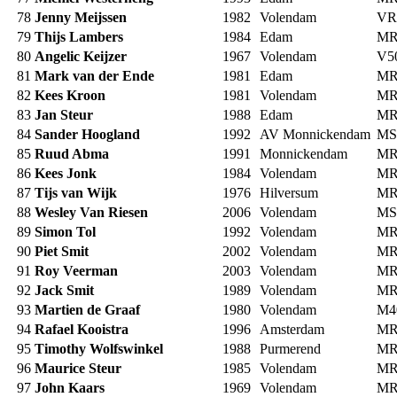
78
Jenny Meijssen
1982
Volendam
VR
79
Thijs Lambers
1984
Edam
MR
80
Angelic Keijzer
1967
Volendam
V5
81
Mark van der Ende
1981
Edam
MR
82
Kees Kroon
1981
Volendam
MR
83
Jan Steur
1988
Edam
MR
84
Sander Hoogland
1992
AV Monnickendam
MS
85
Ruud Abma
1991
Monnickendam
MR
86
Kees Jonk
1984
Volendam
MR
87
Tijs van Wijk
1976
Hilversum
MR
88
Wesley Van Riesen
2006
Volendam
MS
89
Simon Tol
1992
Volendam
MR
90
Piet Smit
2002
Volendam
MR
91
Roy Veerman
2003
Volendam
MR
92
Jack Smit
1989
Volendam
MR
93
Martien de Graaf
1980
Volendam
M4
94
Rafael Kooistra
1996
Amsterdam
MR
95
Timothy Wolfswinkel
1988
Purmerend
MR
96
Maurice Steur
1985
Volendam
MR
97
John Kaars
1969
Volendam
MR