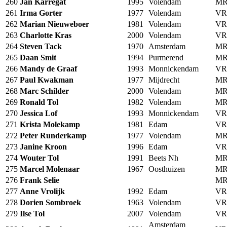
260
Jan Karregat
1995
Volendam
MR
261
Irma Gorter
1977
Volendam
VR
262
Marian Nieuweboer
1981
Volendam
VR
263
Charlotte Kras
2000
Volendam
VR
264
Steven Tack
1970
Amsterdam
MR
265
Daan Smit
1994
Purmerend
MR
266
Mandy de Graaf
1993
Monnickendam
VR
267
Paul Kwakman
1977
Mijdrecht
MR
268
Marc Schilder
2000
Volendam
MR
269
Ronald Tol
1982
Volendam
MR
270
Jessica Lof
1993
Monnickendam
VR
271
Krista Molekamp
1981
Edam
VR
272
Peter Runderkamp
1977
Volendam
MR
273
Janine Kroon
1996
Edam
VR
274
Wouter Tol
1991
Beets Nh
MR
275
Marcel Molenaar
1967
Oosthuizen
MR
276
Frank Selie
MR
277
Anne Vrolijk
1992
Edam
VR
278
Dorien Sombroek
1963
Volendam
VR
279
Ilse Tol
2007
Volendam
VR
Amsterdam