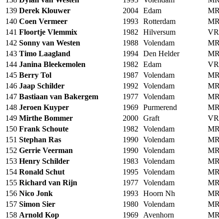
139
Derek Klouwer
2004
Edam
MR
140
Coen Vermeer
1993
Rotterdam
MR
141
Floortje Vlemmix
1982
Hilversum
VR
142
Sonny van Westen
1988
Volendam
MR
143
Timo Laagland
1994
Den Helder
MR
144
Janina Bleekemolen
1982
Edam
VR
145
Berry Tol
1987
Volendam
MR
146
Jaap Schilder
1992
Volendam
MR
147
Bastiaan van Bakergem
1977
Volendam
MR
148
Jeroen Kuyper
1969
Purmerend
MR
149
Mirthe Bommer
2000
Graft
VR
150
Frank Schoute
1982
Volendam
MR
151
Stephan Ras
1990
Volendam
MR
152
Gerrie Veerman
1990
Volendam
MR
153
Henry Schilder
1983
Volendam
MR
154
Ronald Schut
1995
Volendam
MR
155
Richard van Rijn
1977
Volendam
MR
156
Nico Jonk
1993
Hoorn Nh
MR
157
Simon Sier
1980
Volendam
MR
158
Arnold Kop
1969
Avenhorn
MR