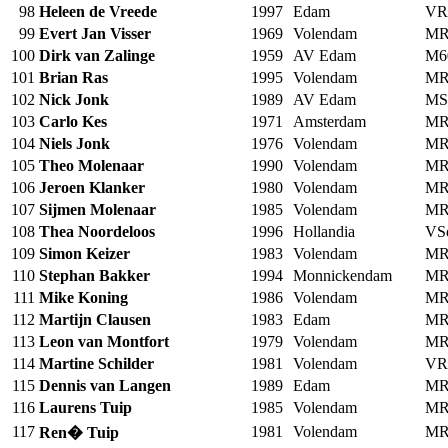
98
Heleen de Vreede
1997
Edam
VR
99
Evert Jan Visser
1969
Volendam
MR
100
Dirk van Zalinge
1959
AV Edam
M6
101
Brian Ras
1995
Volendam
MR
102
Nick Jonk
1989
AV Edam
MS
103
Carlo Kes
1971
Amsterdam
MR
104
Niels Jonk
1976
Volendam
MR
105
Theo Molenaar
1990
Volendam
MR
106
Jeroen Klanker
1980
Volendam
MR
107
Sijmen Molenaar
1985
Volendam
MR
108
Thea Noordeloos
1996
Hollandia
VS
109
Simon Keizer
1983
Volendam
MR
110
Stephan Bakker
1994
Monnickendam
MR
111
Mike Koning
1986
Volendam
MR
112
Martijn Clausen
1983
Edam
MR
113
Leon van Montfort
1979
Volendam
MR
114
Martine Schilder
1981
Volendam
VR
115
Dennis van Langen
1989
Edam
MR
116
Laurens Tuip
1985
Volendam
MR
117
1981
Volendam
MR
Ren� Tuip