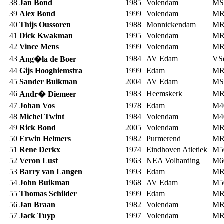
38
Jan Bond
1985
Volendam
MS
39
Alex Bond
1999
Volendam
MR
40
Thijs Oussoren
1988
Monnickendam
MR
41
Dick Kwakman
1995
Volendam
MR
42
Vince Mens
1999
Volendam
MR
43
1984
AV Edam
VS
Ang�la de Boer
44
Gijs Hooghiemstra
1999
Edam
MR
45
Sander Buikman
2004
AV Edam
MS
46
1983
Heemskerk
MR
Andr� Diemeer
47
Johan Vos
1978
Edam
M4
48
Michel Twint
1984
Volendam
M4
49
Rick Bond
2005
Volendam
MR
50
Erwin Helmers
1982
Purmerend
MR
51
Rene Derkx
1974
Eindhoven Atletiek
M5
52
Veron Lust
1963
NEA Volharding
M6
53
Barry van Langen
1993
Edam
MR
54
John Buikman
1968
AV Edam
M5
55
Thomas Schilder
1999
Edam
MR
56
Jan Braan
1982
Volendam
MR
57
Jack Tuyp
1997
Volendam
MR