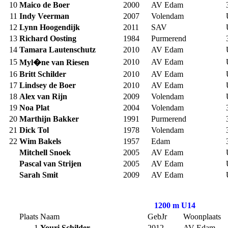
10
Maico de Boer
2000
AV Edam
11
Indy Veerman
2007
Volendam
12
Lynn Hoogendijk
2011
SAV
13
Richard Oosting
1984
Purmerend
14
Tamara Lautenschutz
2010
AV Edam
15
2010
AV Edam
Myl�ne van Riesen
16
Britt Schilder
2010
AV Edam
17
Lindsey de Boer
2010
AV Edam
18
Alex van Rijn
2009
Volendam
19
Noa Plat
2004
Volendam
20
Marthijn Bakker
1991
Purmerend
21
Dick Tol
1978
Volendam
22
Wim Bakels
1957
Edam
Mitchell Snoek
2005
AV Edam
Pascal van Strijen
2005
AV Edam
Sarah Smit
2009
AV Edam
1200 m U14
Plaats
Naam
GebJr
Woonplaats
1
Youri Schilder
2012
AV Edam