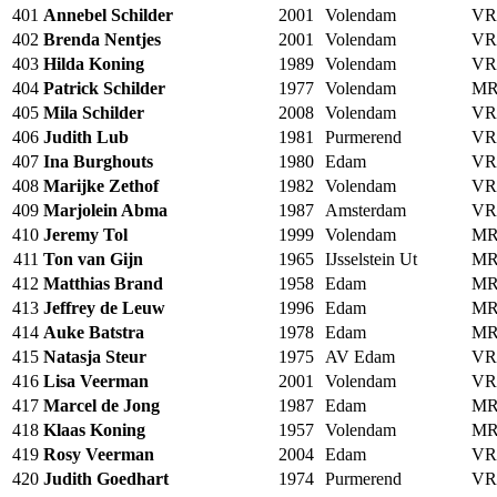
401
Annebel Schilder
2001
Volendam
VR
402
Brenda Nentjes
2001
Volendam
VR
403
Hilda Koning
1989
Volendam
VR
404
Patrick Schilder
1977
Volendam
MR
405
Mila Schilder
2008
Volendam
VR
406
Judith Lub
1981
Purmerend
VR
407
Ina Burghouts
1980
Edam
VR
408
Marijke Zethof
1982
Volendam
VR
409
Marjolein Abma
1987
Amsterdam
VR
410
Jeremy Tol
1999
Volendam
MR
411
Ton van Gijn
1965
IJsselstein Ut
MR
412
Matthias Brand
1958
Edam
MR
413
Jeffrey de Leuw
1996
Edam
MR
414
Auke Batstra
1978
Edam
MR
415
Natasja Steur
1975
AV Edam
VR
416
Lisa Veerman
2001
Volendam
VR
417
Marcel de Jong
1987
Edam
MR
418
Klaas Koning
1957
Volendam
MR
419
Rosy Veerman
2004
Edam
VR
420
Judith Goedhart
1974
Purmerend
VR