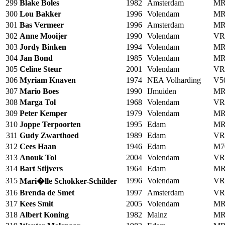
299
Blake Boles
1982
Amsterdam
MR
300
Lou Bakker
1996
Volendam
MR
301
Bas Vermeer
1996
Amsterdam
MR
302
Anne Mooijer
1990
Volendam
VR
303
Jordy Binken
1994
Volendam
MR
304
Jan Bond
1985
Volendam
MR
305
Celine Steur
2001
Volendam
VR
306
Myriam Knaven
1974
NEA Volharding
V5
307
Mario Boes
1990
IJmuiden
MR
308
Marga Tol
1968
Volendam
VR
309
Peter Kemper
1979
Volendam
MR
310
Joppe Terpoorten
1995
Edam
MR
311
Gudy Zwarthoed
1989
Edam
VR
312
Cees Haan
1946
Edam
M7
313
Anouk Tol
2004
Volendam
VR
314
Bart Stijvers
1964
Edam
MR
315
1996
Volendam
VR
Mari�lle Schokker-Schilder
316
Brenda de Smet
1997
Amsterdam
VR
317
Kees Smit
2005
Volendam
MR
318
Albert Koning
1982
Mainz
MR