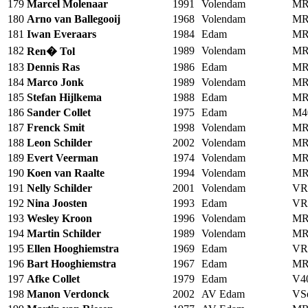
179
Marcel Molenaar
1991
Volendam
MR
180
Arno van Ballegooij
1968
Volendam
MR
181
Iwan Everaars
1984
Edam
MR
182
1989
Volendam
MR
Ren� Tol
183
Dennis Ras
1986
Edam
MR
184
Marco Jonk
1989
Volendam
MR
185
Stefan Hijlkema
1988
Edam
MR
186
Sander Collet
1975
Edam
M4
187
Frenck Smit
1998
Volendam
MR
188
Leon Schilder
2002
Volendam
MR
189
Evert Veerman
1974
Volendam
MR
190
Koen van Raalte
1994
Volendam
MR
191
Nelly Schilder
2001
Volendam
VR
192
Nina Joosten
1993
Edam
VR
193
Wesley Kroon
1996
Volendam
MR
194
Martin Schilder
1989
Volendam
MR
195
Ellen Hooghiemstra
1969
Edam
VR
196
Bart Hooghiemstra
1967
Edam
MR
197
Afke Collet
1979
Edam
V4
198
Manon Verdonck
2002
AV Edam
VS