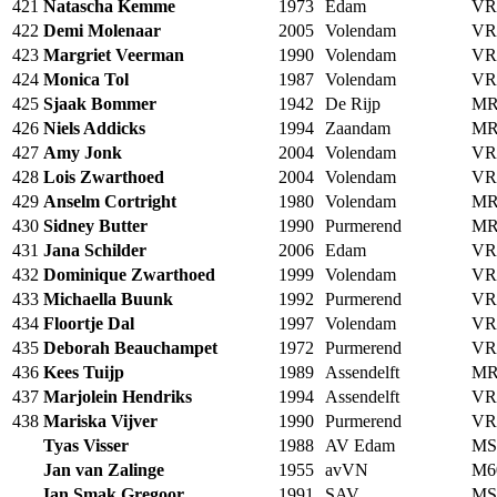
421
Natascha Kemme
1973
Edam
VR
422
Demi Molenaar
2005
Volendam
VR
423
Margriet Veerman
1990
Volendam
VR
424
Monica Tol
1987
Volendam
VR
425
Sjaak Bommer
1942
De Rijp
MR
426
Niels Addicks
1994
Zaandam
MR
427
Amy Jonk
2004
Volendam
VR
428
Lois Zwarthoed
2004
Volendam
VR
429
Anselm Cortright
1980
Volendam
MR
430
Sidney Butter
1990
Purmerend
MR
431
Jana Schilder
2006
Edam
VR
432
Dominique Zwarthoed
1999
Volendam
VR
433
Michaella Buunk
1992
Purmerend
VR
434
Floortje Dal
1997
Volendam
VR
435
Deborah Beauchampet
1972
Purmerend
VR
436
Kees Tuijp
1989
Assendelft
MR
437
Marjolein Hendriks
1994
Assendelft
VR
438
Mariska Vijver
1990
Purmerend
VR
Tyas Visser
1988
AV Edam
MS
Jan van Zalinge
1955
avVN
M6
Ian Smak Gregoor
1991
SAV
MS