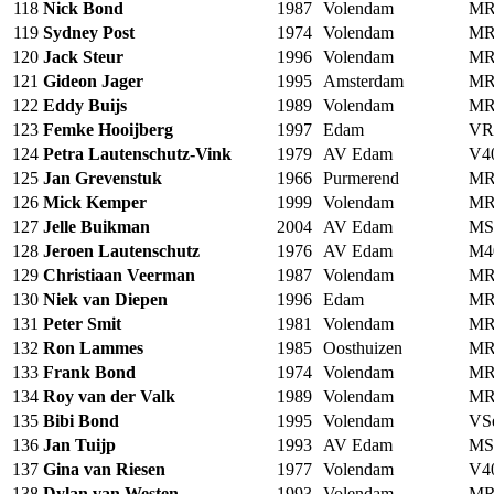
118
Nick Bond
1987
Volendam
MR
119
Sydney Post
1974
Volendam
MR
120
Jack Steur
1996
Volendam
MR
121
Gideon Jager
1995
Amsterdam
MR
122
Eddy Buijs
1989
Volendam
MR
123
Femke Hooijberg
1997
Edam
VR
124
Petra Lautenschutz-Vink
1979
AV Edam
V4
125
Jan Grevenstuk
1966
Purmerend
MR
126
Mick Kemper
1999
Volendam
MR
127
Jelle Buikman
2004
AV Edam
MS
128
Jeroen Lautenschutz
1976
AV Edam
M4
129
Christiaan Veerman
1987
Volendam
MR
130
Niek van Diepen
1996
Edam
MR
131
Peter Smit
1981
Volendam
MR
132
Ron Lammes
1985
Oosthuizen
MR
133
Frank Bond
1974
Volendam
MR
134
Roy van der Valk
1989
Volendam
MR
135
Bibi Bond
1995
Volendam
VS
136
Jan Tuijp
1993
AV Edam
MS
137
Gina van Riesen
1977
Volendam
V4
138
Dylan van Westen
1993
Volendam
MR