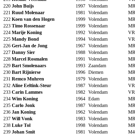
220
John Buijs
1997
Volendam
MR
221
Ruud Molenaar
1981
Volendam
MR
222
Koen van den Hogen
1999
Volendam
MR
223
Timo Rossenaar
1999
Volendam
MR
224
Marije Koning
1992
Volendam
VR
225
Mandy Bond
1994
Volendam
VR
226
Gert-Jan de Jong
1967
Volendam
MR
227
Danny Sier
1988
Volendam
MR
228
Marcel Rosmalen
1991
Volendam
MR
229
Bart Smolenaars
1993
Zaandam
MR
230
Bart Rijnierse
1996
Diemen
MR
231
Remco Muhren
1979
Volendam
MR
232
Aline Eeltink-Steur
1987
Volendam
VR
233
Carin Lammes
1982
Volendam
VR
234
Wim Koning
1964
Edam
MR
235
Carlo Jonk
1987
Volendam
MR
236
Jan Koning
1962
Volendam
MR
237
Will Vonk
1983
Volendam
MR
238
Luke Tol
1998
Volendam
MR
239
Johan Smit
1981
Volendam
M4