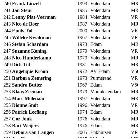
240
Frank Linzell
1999
Volendam
MR
241
Jan Steur
1985
Volendam
MR
242
Lenny Plat-Veerman
1984
Volendam
VR
243
Nico de Boer
1987
Volendam
MR
244
Emily Tol
2000
Volendam
VR
245
Willeke Kwakman
1967
Volendam
VR
246
Stefan Schardam
1973
Edam
MR
247
Suzanne Koning
1979
Volendam
VR
248
Nico Runderkamp
1979
Volendam
MR
249
Dick Tol
1981
Volendam
MR
250
Angelique Kroon
1972
AV Edam
V5
251
Barbara Zemering
1973
Purmerend
VR
252
Sandra Butter
1967
Edam
V5
253
Klaas Zeeman
1979
Monnickendam
MR
254
Marc Molenaar
1997
Volendam
MR
255
Dionne Smit
1996
Volendam
VR
256
Patrick Leeflang
1974
Edam
MR
257
Cor Jonk
1976
Volendam
MR
258
Bart Weijers
1976
Edam
MR
259
Debora van Langen
2005
Enkhuizen
VR