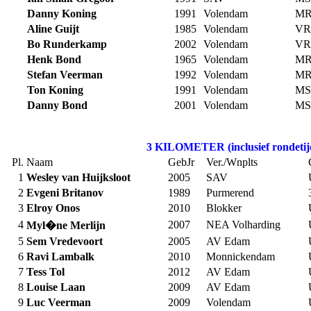
Danny Koning
1991
Volendam
MR
Aline Guijt
1985
Volendam
VR
Bo Runderkamp
2002
Volendam
VR
Henk Bond
1965
Volendam
MR
Stefan Veerman
1992
Volendam
MR
Ton Koning
1991
Volendam
MS
Danny Bond
2001
Volendam
MS
3 KILOMETER (inclusief rondetij
Pl.
Naam
GebJr
Ver./Wnplts
1
Wesley van Huijksloot
2005
SAV
2
Evgeni Britanov
1989
Purmerend
3
Elroy Onos
2010
Blokker
4
2007
NEA Volharding
Myl�ne Merlijn
5
Sem Vredevoort
2005
AV Edam
6
Ravi Lambalk
2010
Monnickendam
7
Tess Tol
2012
AV Edam
8
Louise Laan
2009
AV Edam
9
Luc Veerman
2009
Volendam