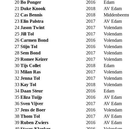
20
Bo Ponger
2016
Edam
21
Duke Knook
2018
AV Edam
22
Cas Bennis
2018
Middenbeems
23
Elin Palstra
2017
AV Edam
24
Jason Twint
2017
Volendam
25
Jill Tol
2017
Volendam
26
Carmen Bond
2016
Volendam
27
Stijn Tol
2016
Volendam
28
Sem Bond
2017
Volendam
29
Romee Keizer
2017
Volendam
30
Tijs Collet
2018
Edam
31
Milan Ras
2017
Volendam
32
Jenna Tol
2017
Volendam
33
Kay Tol
2018
Volendam
34
Daan Steur
2016
Edam
35
Eliza Tuijp
2016
AV Edam
36
Sven Vijver
2017
AV Edam
37
Jens de Boer
2016
Volendam
38
Thom Tol
2017
AV Edam
39
Ruben Zwiers
2016
AV Edam
40
Stacey Klanker
2016
Volendam