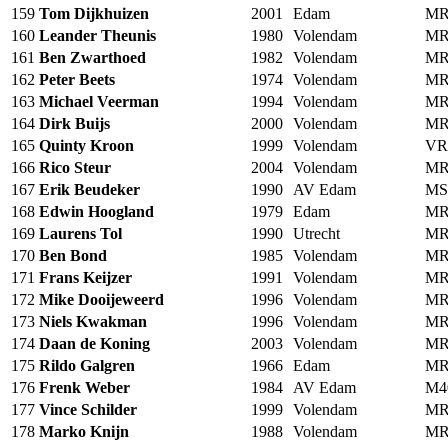
159
Tom Dijkhuizen
2001
Edam
MR
160
Leander Theunis
1980
Volendam
MR
161
Ben Zwarthoed
1982
Volendam
MR
162
Peter Beets
1974
Volendam
MR
163
Michael Veerman
1994
Volendam
MR
164
Dirk Buijs
2000
Volendam
MR
165
Quinty Kroon
1999
Volendam
VR
166
Rico Steur
2004
Volendam
MR
167
Erik Beudeker
1990
AV Edam
MS
168
Edwin Hoogland
1979
Edam
MR
169
Laurens Tol
1990
Utrecht
MR
170
Ben Bond
1985
Volendam
MR
171
Frans Keijzer
1991
Volendam
MR
172
Mike Dooijeweerd
1996
Volendam
MR
173
Niels Kwakman
1996
Volendam
MR
174
Daan de Koning
2003
Volendam
MR
175
Rildo Galgren
1966
Edam
MR
176
Frenk Weber
1984
AV Edam
M4
177
Vince Schilder
1999
Volendam
MR
178
Marko Knijn
1988
Volendam
MR