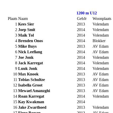
1200 m U12
Plaats
Naam
GebJr
Woonplaats
1
Kees Sier
2013
Volendam
2
Joep Smit
2014
Volendam
3
Maik Tol
2014
Volendam
4
Brenden Onos
2014
Blokker
5
Mike Buys
2013
AV Edam
6
Nick Leeflang
2014
AV Edam
7
Joe Jonk
2014
Volendam
8
Jack Karregat
2014
Volendam
9
Luuk Jonk
2014
Volendam
10
Max Knook
2013
AV Edam
11
Tobias Schultze
2013
AV Edam
12
Isabella Groot
2013
AV Edam
13
Mewael Amanzghi
2013
AV Edam
14
Roan Karregat
2014
Volendam
15
Kay Kwakman
2014
16
Jake Zwarthoed
2013
Volendam
17
Fiene Borsen
2013
AV Edam