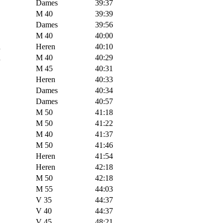
Dames
39:37
M 40
39:39
Dames
39:56
M 40
40:00
d
Heren
40:10
d
M 40
40:29
M 45
40:31
Heren
40:33
Dames
40:34
Dames
40:57
M 50
41:18
M 50
41:22
M 40
41:37
M 50
41:46
Heren
41:54
Heren
42:18
M 50
42:18
M 55
44:03
V 35
44:37
V 40
44:37
V 45
48:21