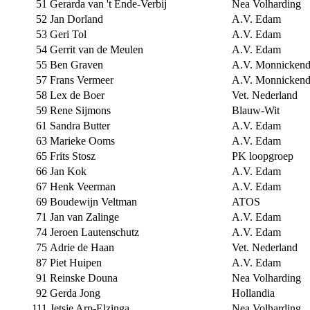
51
Gerarda van 't Ende-Verbij
Nea Volharding
52
Jan Dorland
A.V. Edam
53
Geri Tol
A.V. Edam
54
Gerrit van de Meulen
A.V. Edam
55
Ben Graven
A.V. Monnicken
57
Frans Vermeer
A.V. Monnicken
58
Lex de Boer
Vet. Nederland
59
Rene Sijmons
Blauw-Wit
61
Sandra Butter
A.V. Edam
63
Marieke Ooms
A.V. Edam
65
Frits Stosz
PK loopgroep
66
Jan Kok
A.V. Edam
67
Henk Veerman
A.V. Edam
69
Boudewijn Veltman
ATOS
71
Jan van Zalinge
A.V. Edam
74
Jeroen Lautenschutz
A.V. Edam
75
Adrie de Haan
Vet. Nederland
87
Piet Huipen
A.V. Edam
91
Reinske Douna
Nea Volharding
92
Gerda Jong
Hollandia
111
Jetsje Arp-Elzinga
Nea Volharding