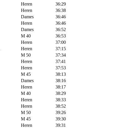
Heren
36:29
Heren
36:38
Dames
36:46
Heren
36:46
Dames
36:52
M 40
36:53
Heren
37:00
d
Heren
37:15
M 50
37:34
Heren
37:41
Heren
37:53
M 45
38:13
Dames
38:16
Heren
38:17
M 40
38:29
Heren
38:33
Heren
38:52
M 50
39:26
M 45
39:30
Heren
39:31