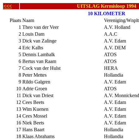
<<<
UITSLAG Kermisloop 1994
10 KILOMETER
Plaats
Naam
Vereniging/Wnplt
1
Theo van der Veer
A.V. Holland
2
Louis Dam
A.A.C
3
Dick van Zalinge
A.V. Edam
4
Eric Kalhs
A.V. DEM
5
Dennis Lambalk
ATOS
6
Bertus van Raam
ATOS
7
Cock van der Hulst
HERA
8
Peter Mettes
Hollandia
9
Rildo Galgren
A.V. Edam
10
Adrie Groen
ATOS
11
Dick van Driest
A.V. Monnicken
12
Cees Beets
A.V. Edam
13
Wim Kuenen
A.V. Edam
14
Cees Mossel
A.V. Edam
16
Niek Beets
A.V. Edam
17
Hans Baart
Hollandia
18
Klaas Abrahams
Hollandia