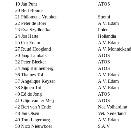
19
Jan Punt
ATOS
20
Bert Bouma
21
Philomena Vranken
Suomi
22
Peter de Boer
A.V. Edam
23
Eva Szydloefka
Polen
24
Jos Harte
Hollandia
25
Cor Edam
A.V. Edam
27
Ruud Hoogland
A.V. Monnicken
30
Jaap Lambalk
ATOS
32
Peter Bleeker
ATOS
34
Jaap Bruinenberg
ATOS
36
Thames Tol
A.V. Edam
37
Angelique Keyzer
A.V. Edam
38
Sijmen Tol
A.V. Edam
40
Ed de Jong
ATOS
41
Glijn van ter Meij
ATOS
42
Bert van 't Ende
Nea Volharding
48
Jan Otsen
Vet. Nederland
49
Tom Lagerburg
A.V. Edam
50
Nico Nieuwboer
S.A.V.