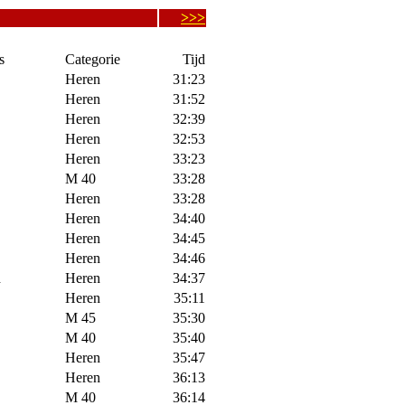
>>>
s
Categorie
Tijd
Heren
31:23
Heren
31:52
Heren
32:39
Heren
32:53
Heren
33:23
M 40
33:28
Heren
33:28
Heren
34:40
Heren
34:45
Heren
34:46
d
Heren
34:37
Heren
35:11
M 45
35:30
M 40
35:40
Heren
35:47
Heren
36:13
M 40
36:14