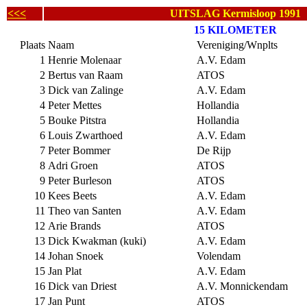
<<<
UITSLAG Kermisloop 1991
15 KILOMETER
Plaats
Naam
Vereniging/Wnplts
1
Henrie Molenaar
A.V. Edam
2
Bertus van Raam
ATOS
3
Dick van Zalinge
A.V. Edam
4
Peter Mettes
Hollandia
5
Bouke Pitstra
Hollandia
6
Louis Zwarthoed
A.V. Edam
7
Peter Bommer
De Rijp
8
Adri Groen
ATOS
9
Peter Burleson
ATOS
10
Kees Beets
A.V. Edam
11
Theo van Santen
A.V. Edam
12
Arie Brands
ATOS
13
Dick Kwakman (kuki)
A.V. Edam
14
Johan Snoek
Volendam
15
Jan Plat
A.V. Edam
16
Dick van Driest
A.V. Monnickendam
17
Jan Punt
ATOS