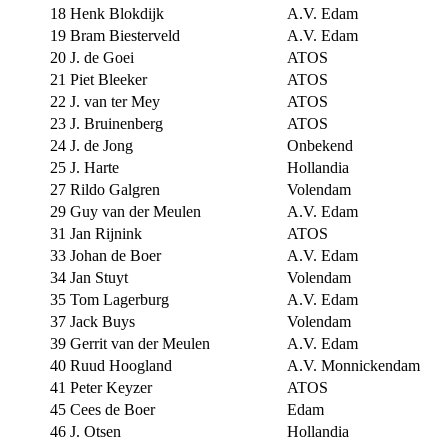
18
Henk Blokdijk
A.V. Edam
19
Bram Biesterveld
A.V. Edam
20
J. de Goei
ATOS
21
Piet Bleeker
ATOS
22
J. van ter Mey
ATOS
23
J. Bruinenberg
ATOS
24
J. de Jong
Onbekend
25
J. Harte
Hollandia
27
Rildo Galgren
Volendam
29
Guy van der Meulen
A.V. Edam
31
Jan Rijnink
ATOS
33
Johan de Boer
A.V. Edam
34
Jan Stuyt
Volendam
35
Tom Lagerburg
A.V. Edam
37
Jack Buys
Volendam
39
Gerrit van der Meulen
A.V. Edam
40
Ruud Hoogland
A.V. Monnickendam
41
Peter Keyzer
ATOS
45
Cees de Boer
Edam
46
J. Otsen
Hollandia