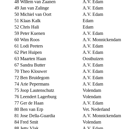
48
Willem van Zaanen
A.V. Edam
49
Jan van Zalinge
A.V. Edam
50
Michiel van Oort
A.V. Edam
51
Klaas Kalk
Edam
52
Chris Hali
Edam
59
Peter Kuenen
A.V. Edam
60
Wim Roos
A.V. Monnickendam
61
Lodi Peeters
A.V. Edam
62
Piet Huipen
A.V. Edam
63
Maarten Haan
Oosthuizen
67
Sandra Butter
A.V. Edam
70
Theo Klouwer
A.V. Edam
72
Ben Bruidegom
A.V. Edam
74
Arie Pepermans
A.V. Edam
75
Joop Lautenschutz
Volendam
76
Leendert Lagerburg
Volendam
77
Ger de Haan
A.V. Edam
80
Ben van Erp
Vet. Nederland
81
Jose Della-Guardia
A.V. Monnickendam
84
Fred Smit
Volendam
88
Jetty Vlak
A.V. Edam