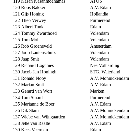
119
Kasan Kasanmoehamas
ATOS
120
Roos Bakker
A.V. Edam
121
Gijs Honing
Hollandia
122
Theo Verwey
Purmerend
123
Albert Tunk
Edam
124
Tommy Zwarthoed
Volendam
125
Tom Mol
Volendam
126
Rob Groeneveld
Amsterdam
127
Joop Lautenschutz
Volendam
128
Jaap Smit
Volendam
129
Richard Logchies
Nea Volharding
130
Jacob Jan Honingh
STG. Waterland
131
Ronald Nooy
A.V. Monnickendam
132
Marian Smit
A.V. Edam
133
Gerard van Wort
Marken
134
Tom Stuard
Purmerend
135
Marianne de Boer
A.V. Edam
136
Dik Stam
A.V. Monnickendam
137
Wiebe van Wijngaarden
A.V. Monnickendam
138
Jelle van Raalte
A.V. Edam
139
Kees Veerman
Edam