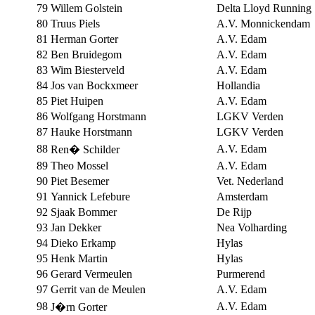
79
Willem Golstein
Delta Lloyd Running
80
Truus Piels
A.V. Monnickendam
81
Herman Gorter
A.V. Edam
82
Ben Bruidegom
A.V. Edam
83
Wim Biesterveld
A.V. Edam
84
Jos van Bockxmeer
Hollandia
85
Piet Huipen
A.V. Edam
86
Wolfgang Horstmann
LGKV Verden
87
Hauke Horstmann
LGKV Verden
88
A.V. Edam
Ren� Schilder
89
Theo Mossel
A.V. Edam
90
Piet Besemer
Vet. Nederland
91
Yannick Lefebure
Amsterdam
92
Sjaak Bommer
De Rijp
93
Jan Dekker
Nea Volharding
94
Dieko Erkamp
Hylas
95
Henk Martin
Hylas
96
Gerard Vermeulen
Purmerend
97
Gerrit van de Meulen
A.V. Edam
98
A.V. Edam
J�rn Gorter