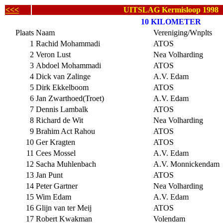
<<<
UITSLAG Kermisloop 1998
10 KILOMETER
Plaats
Naam
Vereniging/Wnplts
1
Rachid Mohammadi
ATOS
2
Veron Lust
Nea Volharding
3
Abdoel Mohammadi
ATOS
4
Dick van Zalinge
A.V. Edam
5
Dirk Ekkelboom
ATOS
6
Jan Zwarthoed(Troet)
A.V. Edam
7
Dennis Lambalk
ATOS
8
Richard de Wit
Nea Volharding
9
Brahim Act Rahou
ATOS
10
Ger Kragten
ATOS
11
Cees Mossel
A.V. Edam
12
Sacha Muhlenbach
A.V. Monnickendam
13
Jan Punt
ATOS
14
Peter Gartner
Nea Volharding
15
Wim Edam
A.V. Edam
16
Glijn van ter Meij
ATOS
17
Robert Kwakman
Volendam