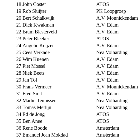
18
John Coster
ATOS
19
Rob Sluijter
PK Loopgroep
20
Bert Schalkwijk
A.V. Monnickendam
21
Dick Kwakman
A.V. Edam
22
Bram Biesterveld
A.V. Edam
23
Peter Bleeker
ATOS
24
Angelic Keijzer
A.V. Edam
25
Cees Verkade
Nea Volharding
26
Wim Kuenen
A.V. Edam
27
Piet Mossel
A.V. Edam
28
Niek Beets
A.V. Edam
29
Jan Tol
A.V. Edam
30
Frans Vermeer
A.V. Monnickendam
31
Fred Smit
A.V. Edam
32
Martin Teunissen
Nea Volharding
33
Tomas Merlijn
Nea Volharding
34
Ed de Jong
ATOS
35
Ben Anee
ATOS
36
Rene Boode
Amsterdam
37
Emanuel Jean Mokdad
Amsterdam