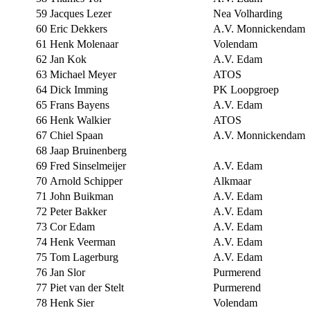
59
Jacques Lezer
Nea Volharding
60
Eric Dekkers
A.V. Monnickendam
61
Henk Molenaar
Volendam
62
Jan Kok
A.V. Edam
63
Michael Meyer
ATOS
64
Dick Imming
PK Loopgroep
65
Frans Bayens
A.V. Edam
66
Henk Walkier
ATOS
67
Chiel Spaan
A.V. Monnickendam
68
Jaap Bruinenberg
69
Fred Sinselmeijer
A.V. Edam
70
Arnold Schipper
Alkmaar
71
John Buikman
A.V. Edam
72
Peter Bakker
A.V. Edam
73
Cor Edam
A.V. Edam
74
Henk Veerman
A.V. Edam
75
Tom Lagerburg
A.V. Edam
76
Jan Slor
Purmerend
77
Piet van der Stelt
Purmerend
78
Henk Sier
Volendam