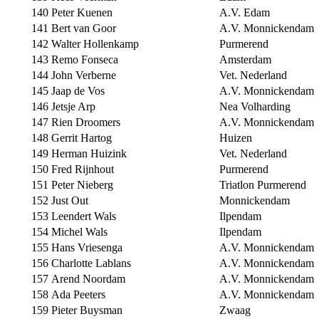
140
Peter Kuenen
A.V. Edam
141
Bert van Goor
A.V. Monnickendam
142
Walter Hollenkamp
Purmerend
143
Remo Fonseca
Amsterdam
144
John Verberne
Vet. Nederland
145
Jaap de Vos
A.V. Monnickendam
146
Jetsje Arp
Nea Volharding
147
Rien Droomers
A.V. Monnickendam
148
Gerrit Hartog
Huizen
149
Herman Huizink
Vet. Nederland
150
Fred Rijnhout
Purmerend
151
Peter Nieberg
Triatlon Purmerend
152
Just Out
Monnickendam
153
Leendert Wals
Ilpendam
154
Michel Wals
Ilpendam
155
Hans Vriesenga
A.V. Monnickendam
156
Charlotte Lablans
A.V. Monnickendam
157
Arend Noordam
A.V. Monnickendam
158
Ada Peeters
A.V. Monnickendam
159
Pieter Buysman
Zwaag