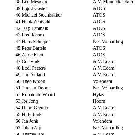
38
Ben Mesman
A.V. Monnickendam
39
Ingrid Coster
ATOS
40
Michael Steenbakker
ATOS
41
Henk Zentveld
ATOS
42
Jaap Lambalk
ATOS
43
Fred Koorn
ATOS
44
Hans Schipper
Nea Volharding
45
Peter Bartels
ATOS
46
Adrie Koot
ATOS
47
Cor Vink
A.V. Edam
48
Lodi Peeters
A.V. Edam
49
Jan Dorland
A.V. Edam
50
Theo Kroon
Volendam
51
Jan van Doorn
Nea Volharding
52
Ronald de Waard
Hylas
53
Jos Jong
Hoorn
54
Henri Greuter
A.V. Edam
55
Hilly Jonk
A.V. Edam
56
Jan Jonk
Volendam
57
Johan Arp
Nea Volharding
58
Thames Tol
A.V. Edam