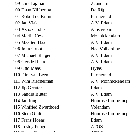
99
Dirk Ligthart
Zaandam
100
Daan Nibbering
De Rijp
101
Robert de Bruin
Purmerend
102
Jan Vlak
A.V. Edam
103
Ashok Jodha
Amsterdam
104
Martin Cevat
Monnickendam
105
Maarten Haan
A.V. Edam
106
John Groot
Nea Volharding
107
Michael Slinger
A.V. Edam
108
Ger de Haan
A.V. Edam
109
Otto Maas
Hylas
110
Dirk van Leen
Purmerend
111
Wim Riechelman
A.V. Monnickendam
112
Jip Greuter
Edam
113
Sandra Butter
A.V. Edam
114
Jan Jong
Hoornse Loopgroep
115
Winfried Zwarthoed
Volendam
116
Siem Oudt
Hoornse Loopgroep
117
Frans Hoens
Edam
118
Lesley Pengel
ATOS