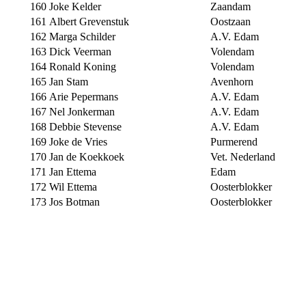
160
Joke Kelder
Zaandam
161
Albert Grevenstuk
Oostzaan
162
Marga Schilder
A.V. Edam
163
Dick Veerman
Volendam
164
Ronald Koning
Volendam
165
Jan Stam
Avenhorn
166
Arie Pepermans
A.V. Edam
167
Nel Jonkerman
A.V. Edam
168
Debbie Stevense
A.V. Edam
169
Joke de Vries
Purmerend
170
Jan de Koekkoek
Vet. Nederland
171
Jan Ettema
Edam
172
Wil Ettema
Oosterblokker
173
Jos Botman
Oosterblokker