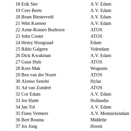
18
Erik Sier
A.V. Edam
19
Cees Beets
A.V. Edam
20
Bram Biesterveld
A.V. Edam
21
Wim Kuenen
A.V. Edam
22
Arnie-Romeo Burleson
ATOS
23
John Coster
ATOS
24
Henry Hoogzaad
Edam
25
Rildo Galgren
Volendam
26
Dick Kwakman
A.V. Edam
27
Guus Huls
ATOS
28
Kees Mak
Wognum
29
Ben van der Noort
ATOS
30
Alonso Senohi
Hylas
31
Ad van Zundert
ATOS
32
Cor Edam
A.V. Edam
33
Jos Harte
Hollandia
34
Jan Tol
A.V. Edam
35
Frans Vermeer
A.V. Monnickendam
36
Bert Bouma
Middelie
37
Jos Jong
Hoorn