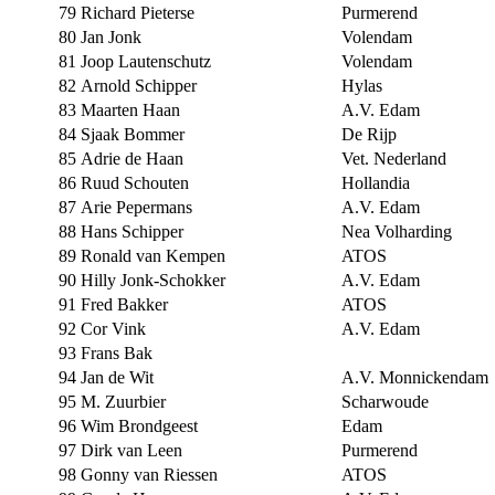
79
Richard Pieterse
Purmerend
80
Jan Jonk
Volendam
81
Joop Lautenschutz
Volendam
82
Arnold Schipper
Hylas
83
Maarten Haan
A.V. Edam
84
Sjaak Bommer
De Rijp
85
Adrie de Haan
Vet. Nederland
86
Ruud Schouten
Hollandia
87
Arie Pepermans
A.V. Edam
88
Hans Schipper
Nea Volharding
89
Ronald van Kempen
ATOS
90
Hilly Jonk-Schokker
A.V. Edam
91
Fred Bakker
ATOS
92
Cor Vink
A.V. Edam
93
Frans Bak
94
Jan de Wit
A.V. Monnickendam
95
M. Zuurbier
Scharwoude
96
Wim Brondgeest
Edam
97
Dirk van Leen
Purmerend
98
Gonny van Riessen
ATOS