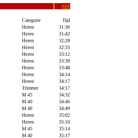
>>>
Categorie
Tijd
Heren
31:36
Heren
31:42
Heren
32:28
Heren
32:35
Heren
33:12
Heren
33:39
Heren
33:48
Heren
34:14
Heren
34:17
Trimmer
34:17
M 45
34:32
M 40
34:46
M 40
34:49
Heren
35:02
Heren
35:10
M 45
35:14
M 40
35:17