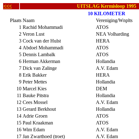
<<<
UITSLAG Kermisloop 1995
10 KILOMETER
Plaats
Naam
Vereniging/Wnplts
1
Rachid Mohammadi
ATOS
2
Veron Lust
NEA Volharding
3
Cock van der Hulst
HERA
4
Abdoel Mohammadi
ATOS
5
Dennis Lambalk
ATOS
6
Herman Akkerman
Hollandia
7
Dick van Zalinge
A.V. Edam
8
Erik Bakker
HERA
9
Peter Mettes
Hollandia
10
Marcel Kies
DEM
11
Bauke Pitstra
Hollandia
12
Cees Mossel
A.V. Edam
13
Gerard Berkhout
Hollandia
14
Adrie Groen
ATOS
15
Paul Kraakman
ATOS
16
Wim Edam
A.V. Edam
17
Jan Zwarthoed (troet)
A.V. Edam