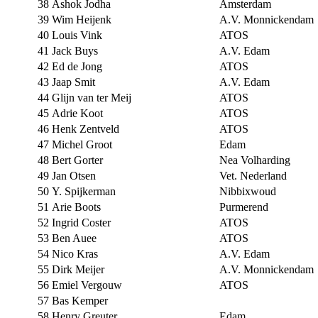
38
Ashok Jodha
Amsterdam
39
Wim Heijenk
A.V. Monnickendam
40
Louis Vink
ATOS
41
Jack Buys
A.V. Edam
42
Ed de Jong
ATOS
43
Jaap Smit
A.V. Edam
44
Glijn van ter Meij
ATOS
45
Adrie Koot
ATOS
46
Henk Zentveld
ATOS
47
Michel Groot
Edam
48
Bert Gorter
Nea Volharding
49
Jan Otsen
Vet. Nederland
50
Y. Spijkerman
Nibbixwoud
51
Arie Boots
Purmerend
52
Ingrid Coster
ATOS
53
Ben Auee
ATOS
54
Nico Kras
A.V. Edam
55
Dirk Meijer
A.V. Monnickendam
56
Emiel Vergouw
ATOS
57
Bas Kemper
58
Henry Greuter
Edam