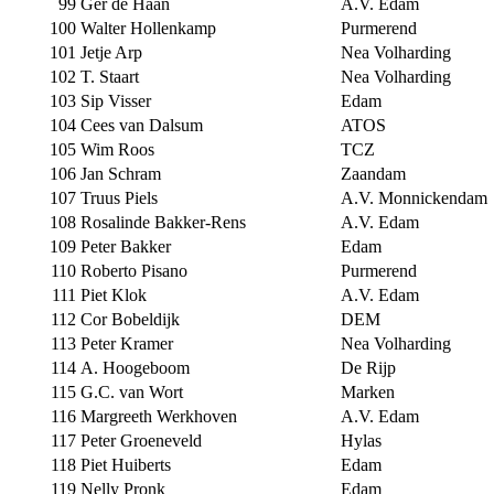
99
Ger de Haan
A.V. Edam
100
Walter Hollenkamp
Purmerend
101
Jetje Arp
Nea Volharding
102
T. Staart
Nea Volharding
103
Sip Visser
Edam
104
Cees van Dalsum
ATOS
105
Wim Roos
TCZ
106
Jan Schram
Zaandam
107
Truus Piels
A.V. Monnickendam
108
Rosalinde Bakker-Rens
A.V. Edam
109
Peter Bakker
Edam
110
Roberto Pisano
Purmerend
111
Piet Klok
A.V. Edam
112
Cor Bobeldijk
DEM
113
Peter Kramer
Nea Volharding
114
A. Hoogeboom
De Rijp
115
G.C. van Wort
Marken
116
Margreeth Werkhoven
A.V. Edam
117
Peter Groeneveld
Hylas
118
Piet Huiberts
Edam
119
Nelly Pronk
Edam