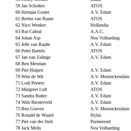
59
Jan Scholten
ATOS
60
Herman Gorter
A.V. Edam
61
Bertus van Raam
ATOS
62
Nico Wenker
Hollandia
63
Rui Cabral
A.A.C.
64
Johan Arp
Nea Volharding
65
Jelle van Raalte
A.V. Edam
66
Peter Bartels
ATOS
67
Jan van Zalinge
A.V. Edam
68
Ben Mesman
69
Piet Huipen
A.V. Edam
70
Wim de Wit
A.V. Monnickendam
71
Lodi Peeters
A.V. Edam
72
Margreet Luft
ATOS
73
Sandra Butter
A.V. Edam
74
Wim Biesterveld
A.V. Edam
75
Ben Graven
A.V. Monnickendam
76
Ronald de Waard
Hylas
77
Piet van der Stelt
Purmerend
78
Jack Melis
Nea Volharding