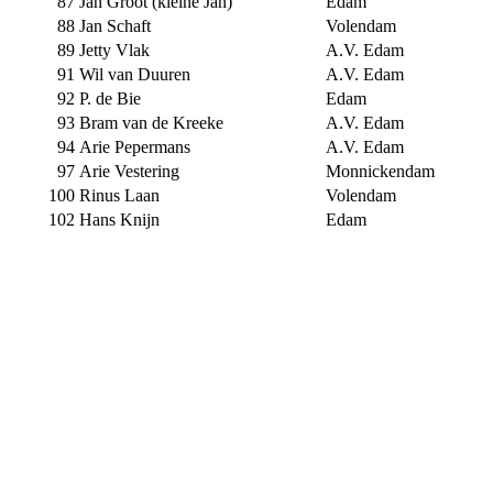
87
Jan Groot (kleine Jan)
Edam
88
Jan Schaft
Volendam
89
Jetty Vlak
A.V. Edam
91
Wil van Duuren
A.V. Edam
92
P. de Bie
Edam
93
Bram van de Kreeke
A.V. Edam
94
Arie Pepermans
A.V. Edam
97
Arie Vestering
Monnickendam
100
Rinus Laan
Volendam
102
Hans Knijn
Edam