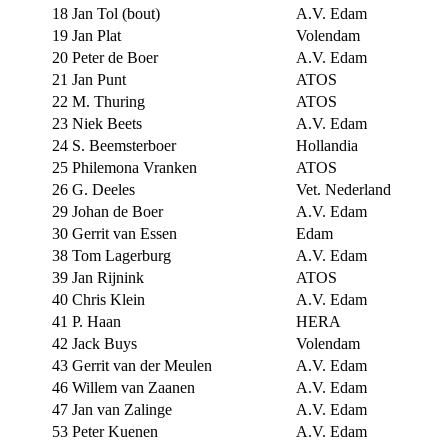
18
Jan Tol (bout)
A.V. Edam
19
Jan Plat
Volendam
20
Peter de Boer
A.V. Edam
21
Jan Punt
ATOS
22
M. Thuring
ATOS
23
Niek Beets
A.V. Edam
24
S. Beemsterboer
Hollandia
25
Philemona Vranken
ATOS
26
G. Deeles
Vet. Nederland
29
Johan de Boer
A.V. Edam
30
Gerrit van Essen
Edam
38
Tom Lagerburg
A.V. Edam
39
Jan Rijnink
ATOS
40
Chris Klein
A.V. Edam
41
P. Haan
HERA
42
Jack Buys
Volendam
43
Gerrit van der Meulen
A.V. Edam
46
Willem van Zaanen
A.V. Edam
47
Jan van Zalinge
A.V. Edam
53
Peter Kuenen
A.V. Edam