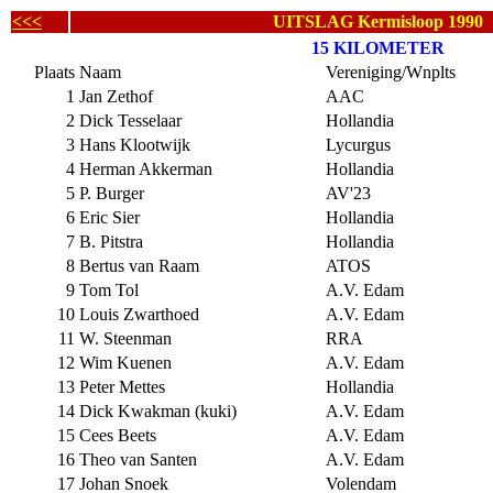
<<<
UITSLAG Kermisloop 1990
15 KILOMETER
Plaats
Naam
Vereniging/Wnplts
1
Jan Zethof
AAC
2
Dick Tesselaar
Hollandia
3
Hans Klootwijk
Lycurgus
4
Herman Akkerman
Hollandia
5
P. Burger
AV'23
6
Eric Sier
Hollandia
7
B. Pitstra
Hollandia
8
Bertus van Raam
ATOS
9
Tom Tol
A.V. Edam
10
Louis Zwarthoed
A.V. Edam
11
W. Steenman
RRA
12
Wim Kuenen
A.V. Edam
13
Peter Mettes
Hollandia
14
Dick Kwakman (kuki)
A.V. Edam
15
Cees Beets
A.V. Edam
16
Theo van Santen
A.V. Edam
17
Johan Snoek
Volendam