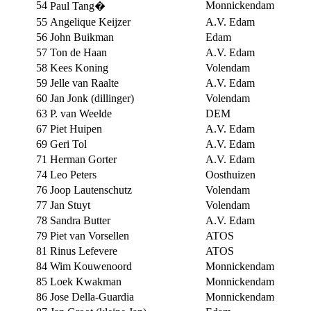
54
Monnickendam
Paul Tang�
55
Angelique Keijzer
A.V. Edam
56
John Buikman
Edam
57
Ton de Haan
A.V. Edam
58
Kees Koning
Volendam
59
Jelle van Raalte
A.V. Edam
60
Jan Jonk (dillinger)
Volendam
63
P. van Weelde
DEM
67
Piet Huipen
A.V. Edam
69
Geri Tol
A.V. Edam
71
Herman Gorter
A.V. Edam
74
Leo Peters
Oosthuizen
76
Joop Lautenschutz
Volendam
77
Jan Stuyt
Volendam
78
Sandra Butter
A.V. Edam
79
Piet van Vorsellen
ATOS
81
Rinus Lefevere
ATOS
84
Wim Kouwenoord
Monnickendam
85
Loek Kwakman
Monnickendam
86
Jose Della-Guardia
Monnickendam