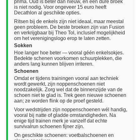
prima. Oud is beter dan nieuw, en een dure broek
is niet nodig. Voor ongeveer 15 euro heeft
Decathlon al geschikte opties.
Ritsen bij de enkels zijn niet ideaal, maar meestal
geen probleem. De beste broeken zijn van Fusion
en verkrijgbaar bij Theo Tol, inclusief mogelijkheid
om het verenigingslogo erop te laten zetten.
Sokken
Hoe langer hoe beter — vooral géén enkelsokjes.
Bedekte schenen voorkomen schuurplekken, die
anders lang kunnen blijven irriteren.
Schoenen
Omdat er tijdens trainingen vooral aan techniek
wordt gewerkt, zijn noppenschoenen niet
noodzakelijk. Zorg wel dat de binnenzijde van de
schoen niet te glad is. Trek geen nieuwe schoenen
aan; ze worden flink op de proef gesteld.
Voor wedstrijden zijn noppenschoenen wél handig,
vooral bij natte of gladde omstandigheden. Na
enige tijd trainen merk je vanzelf dat echte
survivalrun schoenen fijner zijn.
On geschikte schoenen: voetbalschoenen en