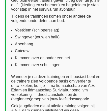
Gediplomeerde trainers geven uitleg over de juiste
outfit (kleding en schoenen) en begeleiden je stap
voor stap in het survivalrun avontuur.
Tijdens de trainingen komen onder andere de
volgende onderdelen aan bod:
Voetklem (schippersslag)
Swingover (touw en balk)
Apenhang
Catcrawl
Klimmen over en onder een net
Klimmen over schuttingen
Wanneer je na deze trainingen enthousiast bent en
de trainers zien voldoende basis om verder te
ontwikkelen, kun je — na lidmaatschap van A.V.
Edam en lidmaatschap Surivialrunbond ivm
verzekering — direct aansluiten bij de
(beginners)groep van jouw leeftijdscategorie.
Ook jeugdleden die al atletiektraining volgen bij
A.V. Edam kunnen uitsluitend via deze