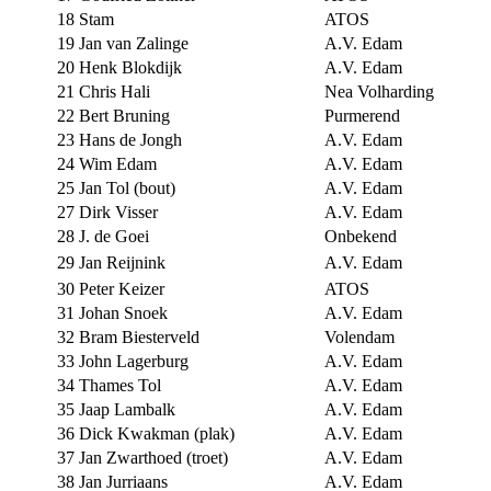
18
Stam
ATOS
19
Jan van Zalinge
A.V. Edam
20
Henk Blokdijk
A.V. Edam
21
Chris Hali
Nea Volharding
22
Bert Bruning
Purmerend
23
Hans de Jongh
A.V. Edam
24
Wim Edam
A.V. Edam
25
Jan Tol (bout)
A.V. Edam
27
Dirk Visser
A.V. Edam
28
J. de Goei
Onbekend
29
Jan Reijnink
A.V. Edam
30
Peter Keizer
ATOS
31
Johan Snoek
A.V. Edam
32
Bram Biesterveld
Volendam
33
John Lagerburg
A.V. Edam
34
Thames Tol
A.V. Edam
35
Jaap Lambalk
A.V. Edam
36
Dick Kwakman (plak)
A.V. Edam
37
Jan Zwarthoed (troet)
A.V. Edam
38
Jan Jurriaans
A.V. Edam