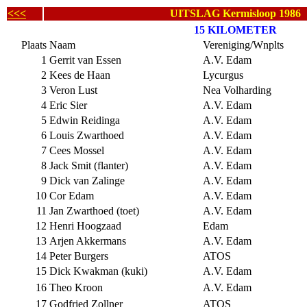
<<<
UITSLAG Kermisloop 1986
15 KILOMETER
Plaats
Naam
Vereniging/Wnplts
1
Gerrit van Essen
A.V. Edam
2
Kees de Haan
Lycurgus
3
Veron Lust
Nea Volharding
4
Eric Sier
A.V. Edam
5
Edwin Reidinga
A.V. Edam
6
Louis Zwarthoed
A.V. Edam
7
Cees Mossel
A.V. Edam
8
Jack Smit (flanter)
A.V. Edam
9
Dick van Zalinge
A.V. Edam
10
Cor Edam
A.V. Edam
11
Jan Zwarthoed (toet)
A.V. Edam
12
Henri Hoogzaad
Edam
13
Arjen Akkermans
A.V. Edam
14
Peter Burgers
ATOS
15
Dick Kwakman (kuki)
A.V. Edam
16
Theo Kroon
A.V. Edam
17
Godfried Zollner
ATOS