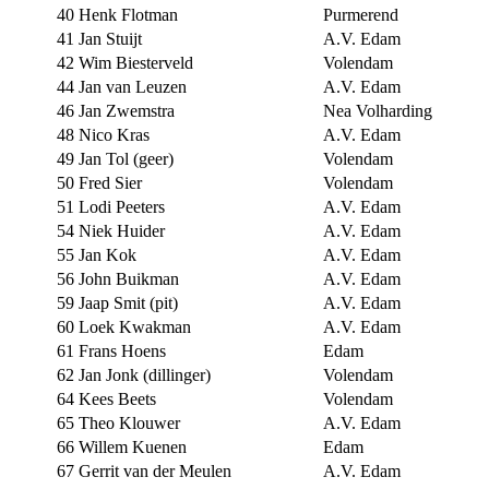
40
Henk Flotman
Purmerend
41
Jan Stuijt
A.V. Edam
42
Wim Biesterveld
Volendam
44
Jan van Leuzen
A.V. Edam
46
Jan Zwemstra
Nea Volharding
48
Nico Kras
A.V. Edam
49
Jan Tol (geer)
Volendam
50
Fred Sier
Volendam
51
Lodi Peeters
A.V. Edam
54
Niek Huider
A.V. Edam
55
Jan Kok
A.V. Edam
56
John Buikman
A.V. Edam
59
Jaap Smit (pit)
A.V. Edam
60
Loek Kwakman
A.V. Edam
61
Frans Hoens
Edam
62
Jan Jonk (dillinger)
Volendam
64
Kees Beets
Volendam
65
Theo Klouwer
A.V. Edam
66
Willem Kuenen
Edam
67
Gerrit van der Meulen
A.V. Edam