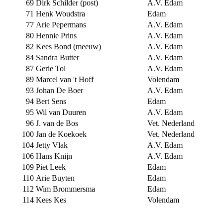
69
Dirk Schilder (post)
A.V. Edam
71
Henk Woudstra
Edam
77
Arie Pepermans
A.V. Edam
80
Hennie Prins
A.V. Edam
82
Kees Bond (meeuw)
A.V. Edam
84
Sandra Butter
A.V. Edam
87
Gerie Tol
A.V. Edam
89
Marcel van 't Hoff
Volendam
93
Johan De Boer
A.V. Edam
94
Bert Sens
Edam
95
Wil van Duuren
A.V. Edam
96
J. van de Bos
Vet. Nederland
100
Jan de Koekoek
Vet. Nederland
104
Jetty Vlak
A.V. Edam
106
Hans Knijn
A.V. Edam
109
Piet Leek
Edam
110
Arie Buyten
Edam
112
Wim Brommersma
Edam
114
Kees Kes
Volendam