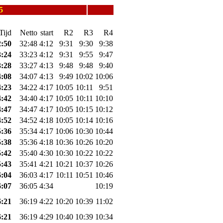
5
Tijd
Netto
start
R2
R3
R4
2:50
32:48
4:12
9:31
9:30
9:38
3:24
33:23
4:12
9:31
9:55
9:47
3:28
33:27
4:13
9:48
9:48
9:40
4:08
34:07
4:13
9:49
10:02
10:06
4:23
34:22
4:17
10:05
10:11
9:51
4:42
34:40
4:17
10:05
10:11
10:10
4:47
34:47
4:17
10:05
10:15
10:12
4:52
34:52
4:18
10:05
10:14
10:16
5:36
35:34
4:17
10:06
10:30
10:44
5:38
35:36
4:18
10:36
10:26
10:20
5:42
35:40
4:30
10:30
10:22
10:22
5:43
35:41
4:21
10:21
10:37
10:26
6:04
36:03
4:17
10:11
10:51
10:46
6:07
36:05
4:34
10:19
6:21
36:19
4:22
10:20
10:39
11:02
6:21
36:19
4:29
10:40
10:39
10:34