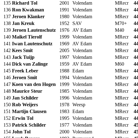
135
Richard Tol
2001
Volendam
MRecr
4
136
Ron Kwakman
1991
Volendam
MRecr
4
137
Jeroen Klanker
1980
Volendam
MRecr
4
138
Jan Kreuk
1952
SAV
M70+
4
139
Jeroen Lautenschutz
1976
AV Edam
M40
4
140
Maikel Tierolf
1999
Volendam
MRecr
4
141
Iwan Lautenschutz
1969
AV Edam
MRecr
4
142
Kees Smit
2005
Volendam
MRecr
4
143
Jack Tuijp
1997
Volendam
MRecr
4
144
Dick van Zalinge
1959
AV Edam
M60
4
145
Freek Leber
1988
Edam
MRecr
4
146
Jeroen Smit
1994
Volendam
MRecr
4
147
Koen van den Hogen
1999
Volendam
MRecr
4
148
Maurice Steur
1985
Volendam
MRecr
4
149
Jan Schilder
1996
Volendam
MRecr
4
150
Rob Weijers
1978
Weesp
MRecr
4
151
Martijn Clausen
1983
Edam
MRecr
4
152
Erwin Tol
1995
Volendam
MRecr
4
153
Patrick Schilder
1977
Volendam
MRecr
4
154
John Tol
2000
Volendam
MRecr
4