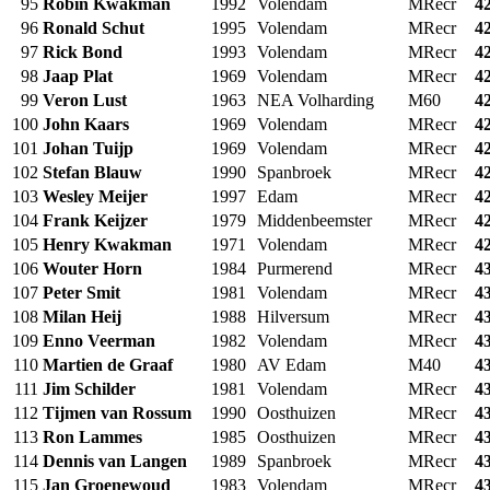
95
Robin Kwakman
1992
Volendam
MRecr
4
96
Ronald Schut
1995
Volendam
MRecr
4
97
Rick Bond
1993
Volendam
MRecr
4
98
Jaap Plat
1969
Volendam
MRecr
4
99
Veron Lust
1963
NEA Volharding
M60
4
100
John Kaars
1969
Volendam
MRecr
4
101
Johan Tuijp
1969
Volendam
MRecr
4
102
Stefan Blauw
1990
Spanbroek
MRecr
4
103
Wesley Meijer
1997
Edam
MRecr
4
104
Frank Keijzer
1979
Middenbeemster
MRecr
4
105
Henry Kwakman
1971
Volendam
MRecr
4
106
Wouter Horn
1984
Purmerend
MRecr
4
107
Peter Smit
1981
Volendam
MRecr
4
108
Milan Heij
1988
Hilversum
MRecr
4
109
Enno Veerman
1982
Volendam
MRecr
4
110
Martien de Graaf
1980
AV Edam
M40
4
111
Jim Schilder
1981
Volendam
MRecr
4
112
Tijmen van Rossum
1990
Oosthuizen
MRecr
4
113
Ron Lammes
1985
Oosthuizen
MRecr
4
114
Dennis van Langen
1989
Spanbroek
MRecr
4
115
Jan Groenewoud
1983
Volendam
MRecr
4