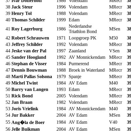
37
Ivar Dofferhoff
1986
Volendam
MRecr
3
38
Jack Steur
1996
Volendam
MRecr
3
39
Henry Tol
1988
Volendam
MRecr
3
40
Thomas Schilder
1999
Edam
MRecr
3
Nederlandse
41
Roy Lagerburg
1986
MSen
3
Triathlon Bond
42
Robert Schrauwen
1971
Loopgroep PK
M50
3
43
Jeffrey Schilder
1992
Volendam
MRecr
3
44
Jeske van der Pal
1997
Zaanland
VSen
3
45
Sander Hoogland
1992
AV Monnickendam
MRecr
3
46
Stephan de Visser
1984
Purmerend
MRecr
3
47
Dennis Bouwman
1988
Broek in Waterland
MRecr
3
48
Marti Pallas Solsona
1979
Spanje
MRecr
3
49
Michel Twint
1984
AV Edam
M40
3
50
Barry van Langen
1993
Edam
MRecr
3
51
Rick Bond
2005
Volendam
MRecr
3
52
Jan Braan
1982
Volendam
MRecr
3
53
Joris Vrielink
1984
AV Monnickendam
M40
3
54
Jur Bakker
2004
AV Edam
MSen
3
55
1984
AV Edam
V40
3
Ang�la de Boer
56
Jelle Buikman
2004
AV Edam
MSen
3