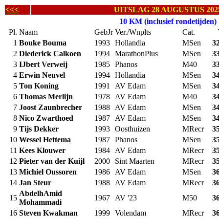
<<<
UITSLAG 28 AUGUSTUS 202
10 KM (inclusief rondetijden)
Pl.
Naam
GebJr
Ver./Wnplts
Cat.
1
Bouke Bouma
1993
Hollandia
MSen
3
2
Diederick Calkoen
1994
MarathonPlus
MSen
3
3
IJbert Verweij
1985
Phanos
M40
3
4
Erwin Neuvel
1994
Hollandia
MSen
3
5
Ton Koning
1991
AV Edam
MSen
3
6
Thomas Merlijn
1978
AV Edam
M40
3
7
Joost Zaunbrecher
1988
AV Edam
MSen
3
8
Nico Zwarthoed
1987
AV Edam
MSen
3
9
Tijs Dekker
1993
Oosthuizen
MRecr
3
10
Wessel Hettema
1987
Phanos
MSen
3
11
Kees Klouwer
1984
AV Edam
MRecr
3
12
Pieter van der Kuijl
2000
Sint Maarten
MRecr
3
13
Michiel Oussoren
1986
AV Edam
MSen
3
14
Jan Steur
1988
AV Edam
MRecr
3
AbdelhAmid
15
1967
AV '23
M50
3
Mohammadi
16
Steven Kwakman
1999
Volendam
MRecr
3