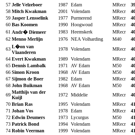
57
Jelle Velzeboer
1987
Edam
MRecr
3
58
Mitch Kwakman
2001
Volendam
MRecr
4
59
Jasper Lensselink
1977
Purmerend
MRecr
4
60
Bas Koomen
1990
Hoogwoud
MRecr
4
61
1983
Heemskerk
MRecr
4
Andr� Diemeer
62
Menno Merlijn
1976
NEA Volharding
M40
4
L�on van
63
1978
Volendam
MRecr
4
Vlaanderen
64
Evert Kwakman
1989
Volendam
MRecr
4
65
Dennis Lambalk
1971
AV Edam
M50
4
66
Simon Kroon
1968
AV Edam
M50
4
67
Sijmon de Boer
1982
Edam
MRecr
4
68
John Buikman
1968
AV Edam
M50
4
Matthijs van der
69
1972
Middelie
MRecr
4
Kuijl
70
Brian Ras
1995
Volendam
MRecr
4
71
Johan Vos
1978
Edam
MRecr
4
72
Edwin Deumers
1973
Lycurgus
M50
4
73
Patrick Bond
1994
Volendam
MRecr
4
74
Robin Veerman
1999
Volendam
MRecr
4