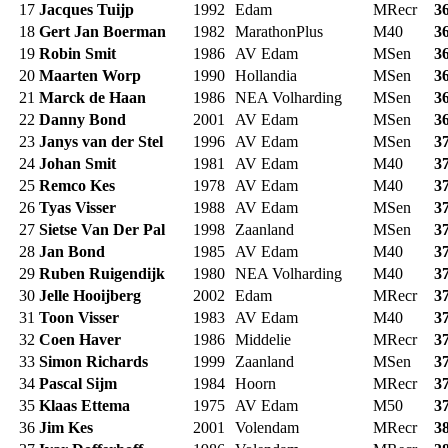
17
Jacques Tuijp
1992
Edam
MRecr
3
18
Gert Jan Boerman
1982
MarathonPlus
M40
3
19
Robin Smit
1986
AV Edam
MSen
3
20
Maarten Worp
1990
Hollandia
MSen
3
21
Marck de Haan
1986
NEA Volharding
MSen
3
22
Danny Bond
2001
AV Edam
MSen
3
23
Janys van der Stel
1996
AV Edam
MSen
3
24
Johan Smit
1981
AV Edam
M40
3
25
Remco Kes
1978
AV Edam
M40
3
26
Tyas Visser
1988
AV Edam
MSen
3
27
Sietse Van Der Pal
1998
Zaanland
MSen
3
28
Jan Bond
1985
AV Edam
M40
3
29
Ruben Ruigendijk
1980
NEA Volharding
M40
3
30
Jelle Hooijberg
2002
Edam
MRecr
3
31
Toon Visser
1983
AV Edam
M40
3
32
Coen Haver
1986
Middelie
MRecr
3
33
Simon Richards
1999
Zaanland
MSen
3
34
Pascal Sijm
1984
Hoorn
MRecr
3
35
Klaas Ettema
1975
AV Edam
M50
3
36
Jim Kes
2001
Volendam
MRecr
3