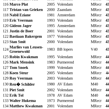
116
Marco Plat
2005
Volendam
MRecr
4
117
Tristan van Grieken
2000
Zaandam
MRecr
4
118
Nabil Eziane
1981
Amsterdam
MRecr
4
119
Eric Veerman
1993
Volendam
MRecr
4
120
Gideon Jager
1995
Amsterdam
MRecr
4
121
Justin de Boer
2001
Volendam
MRecr
4
122
Bastiaan Bakergem
1977
Volendam
MRecr
4
123
Stan Smit
2000
Volendam
MRecr
4
Marlies van Leusen-
124
1983
BB lopers
V40
4
Groenewold
125
Robin Kwakman
1995
Volendam
MRecr
4
126
Mark Mensink
1983
Purmerend
MRecr
4
127
Tom Snoek
1999
Volendam
MRecr
4
128
Koen Steur
2005
Volendam
MRecr
4
129
Roy Veerman
2003
Volendam
MRecr
4
130
1980
AV Edam
M40
4
Ren� Schilder
131
Piet Smit
2002
Volendam
MRecr
4
132
Erik Tol
1978
AV Edam
M40
4
133
Walter Hukema
1973
Purmerend
MRecr
4
134
Matthew Kwakman
2001
Volendam
MRecr
4