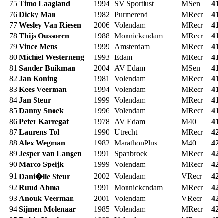
75
Timo Laagland
1994
SV Sportlust
MSen
4
76
Dicky Man
1982
Purmerend
MRecr
4
77
Wesley Van Riesen
2006
Volendam
MRecr
4
78
Thijs Oussoren
1988
Monnickendam
MRecr
4
79
Vince Mens
1999
Amsterdam
MRecr
4
80
Michiel Westerneng
1993
Edam
MRecr
4
81
Sander Buikman
2004
AV Edam
MSen
4
82
Jan Koning
1981
Volendam
MRecr
4
83
Kees Veerman
1994
Volendam
MRecr
4
84
Jan Steur
1999
Volendam
MRecr
4
85
Danny Snoek
1996
Volendam
MRecr
4
86
Peter Karregat
1978
AV Edam
M40
4
87
Laurens Tol
1990
Utrecht
MRecr
4
88
Alex Wegman
1982
MarathonPlus
M40
4
89
Jesper van Langen
1991
Spanbroek
MRecr
4
90
Marco Speijk
1999
Volendam
MRecr
4
91
2002
Volendam
VRecr
4
Dani�lle Steur
92
Ruud Abma
1991
Monnickendam
MRecr
4
93
Anouk Veerman
2001
Volendam
VRecr
4
94
Sijmen Molenaar
1985
Volendam
MRecr
4