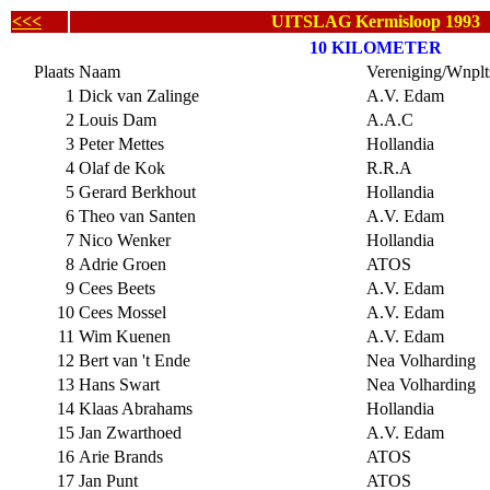
<<<
UITSLAG Kermisloop 1993
10 KILOMETER
Plaats
Naam
Vereniging/Wnplt
1
Dick van Zalinge
A.V. Edam
2
Louis Dam
A.A.C
3
Peter Mettes
Hollandia
4
Olaf de Kok
R.R.A
5
Gerard Berkhout
Hollandia
6
Theo van Santen
A.V. Edam
7
Nico Wenker
Hollandia
8
Adrie Groen
ATOS
9
Cees Beets
A.V. Edam
10
Cees Mossel
A.V. Edam
11
Wim Kuenen
A.V. Edam
12
Bert van 't Ende
Nea Volharding
13
Hans Swart
Nea Volharding
14
Klaas Abrahams
Hollandia
15
Jan Zwarthoed
A.V. Edam
16
Arie Brands
ATOS
17
Jan Punt
ATOS