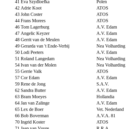
41
Eva Szydloefka
Polen
42
Adrie Koot
ATOS
43
John Coster
ATOS
44
Frans Morees
ATOS
46
Tom Lagerburg
A.V. Edam
47
Angelic Keyzer
A.V. Edam
48
Gerrit van de Meulen
A.V. Edam
49
Gerarda van 't Ende-Verbij
Nea Volharding
50
Lodi Peeters
A.V. Edam
51
Roland Langedam
Nea Volharding
54
Ivan van der Molen
Nea Volharding
55
Gerrie Valk
ATOS
57
Cor Edam
A.V. Edam
59
Rene de Jong
S.A.V.
62
Sandra Butter
A.V. Edam
63
Bram Moeyes
Hollandia
64
Jan van Zalinge
A.V. Edam
65
Lex de Boer
Vet. Nederland
66
Bob Boverman
A.V.A. 81
70
Ingrid Koster
ATOS
71
Jaap van Vuure
R.R.A.