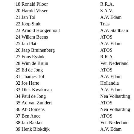
18
Ronald Piloor
R.R.A.
20
Harold Visser
S.A.V.
21
Jan Tol
A.V. Edam
22
Joop Smit
Trias
23
Arnold Hoogenhout
A.V. Startbaan
24
Willem Beens
ATOS
25
Jan Plat
A.V. Edam
26
Jaap Bruinenberg
ATOS
27
Fons Essink
R.R.A.
28
Wim de Bruin
Vet. Nederland
29
Ed de Jong
ATOS
31
Thames Tol
A.V. Edam
32
Jos Harte
Hollandia
33
Dick Kwakman
A.V. Edam
34
Paul de Jong
Nea Volharding
35
Ad van Zundert
ATOS
36
Ab Oomens
Nea Volharding
37
Ben Auee
ATOS
38
Jan Bakker
Vet. Nederland
39
Henk Blokdijk
A.V. Edam