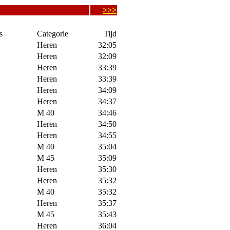
>>>
s
Categorie
Tijd
Heren
32:05
Heren
32:09
Heren
33:39
Heren
33:39
Heren
34:09
Heren
34:37
M 40
34:46
Heren
34:50
Heren
34:55
M 40
35:04
M 45
35:09
Heren
35:30
Heren
35:32
M 40
35:32
Heren
35:37
M 45
35:43
Heren
36:04