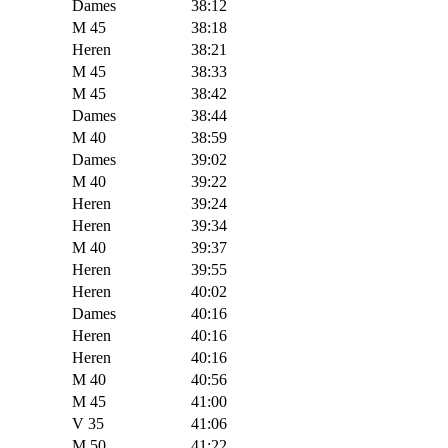
Dames
38:12
M 45
38:18
Heren
38:21
M 45
38:33
M 45
38:42
Dames
38:44
M 40
38:59
Dames
39:02
M 40
39:22
Heren
39:24
Heren
39:34
M 40
39:37
Heren
39:55
Heren
40:02
Dames
40:16
Heren
40:16
Heren
40:16
M 40
40:56
M 45
41:00
V 35
41:06
M 50
41:22