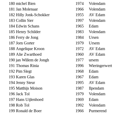
180
michel Bien
1974
Volendam
181
Jan Molenaar
1966
Volendam
182
Hilly Jonk-Schokker
1955
AV Edam
183
Collin Sier
1997
Volendam
184
Edwin Schans
1965
Edam
185
Henry Schilder
1983
Volendam
186
Ferry de Jong
1984
Ursen
187
Jorn Gorter
1979
Ursem
188
Angelique Kroon
1972
AV Edam
189
Alie Zwarthoed
1960
AV Edam
190
jan Willem de Jongh
1977
ursem
191
Thomas Rinia
1996
Wieringerwert
192
Pim Slegt
1968
Edam
193
Karen Glas
1967
Edam
194
Jenny Steur
1995
AV Edam
195
Matthijs Moison
1987
Ilpendam
196
Jack Tol
1979
Volendam
197
Hans Uijlenhoed
1969
Edam
198
Rob Tol
1992
Volendam
199
Ronald de Boer
1966
Purmerend