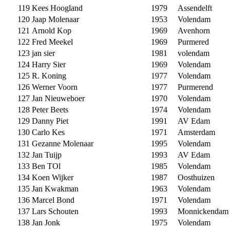
119
Kees Hoogland
1979
Assendelft
120
Jaap Molenaar
1953
Volendam
121
Arnold Kop
1969
Avenhorn
122
Fred Meekel
1969
Purmered
123
jan sier
1981
volendam
124
Harry Sier
1969
Volendam
125
R. Koning
1977
Volendam
126
Werner Voorn
1977
Purmerend
127
Jan Nieuweboer
1970
Volendam
128
Peter Beets
1974
Volendam
129
Danny Piet
1991
AV Edam
130
Carlo Kes
1971
Amsterdam
131
Gezanne Molenaar
1995
Volendam
132
Jan Tuijp
1993
AV Edam
133
Ben TOl
1985
Volendam
134
Koen Wijker
1987
Oosthuizen
135
Jan Kwakman
1963
Volendam
136
Marcel Bond
1971
Volendam
137
Lars Schouten
1993
Monnickendam
138
Jan Jonk
1975
Volendam