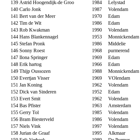
139
Astrid Hoogendijk-de Groo
1984
Lelystad
140
Carlo Jonk
1987
Volendam
141
Bert van der Meer
1970
Edam
142
Tim de Wit
1986
Edam
143
Rob Kwakman
1990
Volendam
144
Hans Blankennagel
1953
Monnickendam
145
Stefan Pronk
1986
Middelie
146
Sonny Roest
1968
purmerend
147
Ilona Springer
1969
Edam
148
Erik hartog
1966
Edam
149
Thijp Oussozen
1988
Monnickendam
150
Evertjan Visser
1969
VOlendam
151
Jan Koning
1962
Volendam
152
Dick van Sinderen
1952
Edam
153
Evert Smit
1962
Volendam
154
Bas Pfister
1963
Amsterdam
155
Gerry Tol
1985
Volendam
156
Bram Biesterveld
1986
Volendam
157
Niels Vink
1997
Volendam
158
Jurian de Graaf
1995
Alkmaar
159
Erik Verbeek
1989
De Purmer