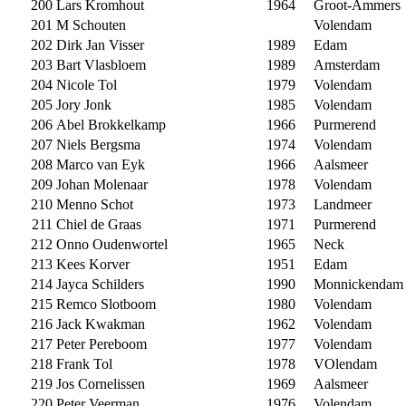
200
Lars Kromhout
1964
Groot-Ammers
201
M Schouten
Volendam
202
Dirk Jan Visser
1989
Edam
203
Bart Vlasbloem
1989
Amsterdam
204
Nicole Tol
1979
Volendam
205
Jory Jonk
1985
Volendam
206
Abel Brokkelkamp
1966
Purmerend
207
Niels Bergsma
1974
Volendam
208
Marco van Eyk
1966
Aalsmeer
209
Johan Molenaar
1978
Volendam
210
Menno Schot
1973
Landmeer
211
Chiel de Graas
1971
Purmerend
212
Onno Oudenwortel
1965
Neck
213
Kees Korver
1951
Edam
214
Jayca Schilders
1990
Monnickendam
215
Remco Slotboom
1980
Volendam
216
Jack Kwakman
1962
Volendam
217
Peter Pereboom
1977
Volendam
218
Frank Tol
1978
VOlendam
219
Jos Cornelissen
1969
Aalsmeer
220
Peter Veerman
1976
Volendam