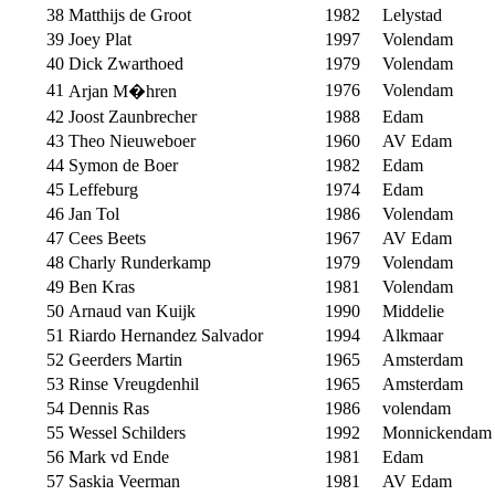
38
Matthijs de Groot
1982
Lelystad
39
Joey Plat
1997
Volendam
40
Dick Zwarthoed
1979
Volendam
41
1976
Volendam
Arjan M�hren
42
Joost Zaunbrecher
1988
Edam
43
Theo Nieuweboer
1960
AV Edam
44
Symon de Boer
1982
Edam
45
Leffeburg
1974
Edam
46
Jan Tol
1986
Volendam
47
Cees Beets
1967
AV Edam
48
Charly Runderkamp
1979
Volendam
49
Ben Kras
1981
Volendam
50
Arnaud van Kuijk
1990
Middelie
51
Riardo Hernandez Salvador
1994
Alkmaar
52
Geerders Martin
1965
Amsterdam
53
Rinse Vreugdenhil
1965
Amsterdam
54
Dennis Ras
1986
volendam
55
Wessel Schilders
1992
Monnickendam
56
Mark vd Ende
1981
Edam
57
Saskia Veerman
1981
AV Edam