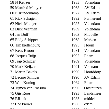
58
N Keijzer
1983
Volendam
59
Manfred Mooyer
1968
AV Edam
60
P. Runderkamp
1977
AV Edam
61
Rick Schagen
1992
Purmerend
62
Niels Mooijer
1983
Volendam
63
Dick Veerman
1969
Volendam
64
Jan Duif
1963
Middelie
65
Eddy Schipper
1968
Marken
66
Tim kieftenburg
1995
Hoorn
67
Kees Kroon
1981
Volendam
68
Jacques Tuijp
1992
Edam
69
Jaap Schilder
1969
Volendam
70
Mark Keijzer
1991
Volenam
71
Martin Bakels
1990
Hoofddorp
72
Leonie Schilder
1990
AV Edam
73
Wim Koning
1964
Edam
74
Tijmen van Rossum
1990
Oosthuizen
75
Gijs Roos
1993
Landsmeer
76
P.Ronk
1983
middelie
77
Cor Pauws
1966
edam