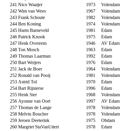
241
Nico Waaijer
1973
Volendam
242
Wim van Wees
1967
Volendam
243
Frank Schoute
1982
Volendam
244
Ben Koning
1974
Volendam
245
Harm Barneveld
1981
Edam
246
Patrick Knook
1975
Edam
247
Henk Overeem
1946
AV Edam
248
Ton Mosch
1963
Edam
249
Thomas Laarman
1992
Edam
250
Bart Weijers
1976
Edam
251
Jack de Boer
1964
Volendam
252
Ronald van Pooij
1981
Volendam
253
Astrid Tol
1970
Edam
254
Bart Rijnierse
1996
Edam
255
Henk Sier
1968
Volendam
256
Ayonne van Oort
1997
AV Edam
257
Thomas de Lange
1978
Volendam
258
Melvin Boucher
1978
Volendam
259
Jeroen Deeterink
1975
Obdam
260
Margriet StaVanUitert
1978
Edam