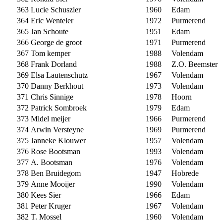
363
Lucie Schuszler
1960
Edam
364
Eric Wenteler
1972
Purmerend
365
Jan Schoute
1951
Edam
366
George de groot
1971
Purmerend
367
Tom kemper
1988
Volendam
368
Frank Dorland
1988
Z.O. Beemster
369
Elsa Lautenschutz
1967
Volendam
370
Danny Berkhout
1973
Volendam
371
Chris Sinnige
1978
Hoorn
372
Patrick Sombroek
1979
Edam
373
Midel meijer
1966
Purmerend
374
Arwin Versteyne
1969
Purmerend
375
Janneke Klouwer
1957
Volendam
376
Rose Bootsman
1993
Volendam
377
A. Bootsman
1976
Volendam
378
Ben Bruidegom
1947
Hobrede
379
Anne Mooijer
1990
Volendam
380
Kees Sier
1966
Edam
381
Peter Kruger
1967
Volendam
382
T. Mossel
1960
Volendam