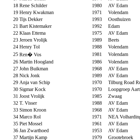
18
Rene Schilder
1980
AV Edam
19
Henry Kwakman
1971
Volendam
20
Tijs Dekker
1993
Oosthuizen
21
Bart Kistemaker
1992
Edam
22
Klaas Ettema
1975
AV Edam
23
Jeroen Vrolijk
1989
Beets
24
Henry Tol
1988
Volendam
25
1981
Volendam
Ren� Vos
26
Martin Hoogland
1986
Volendam
27
John Buikman
1968
AV Edam
28
Nick Jonk
1989
AV Edam
29
Anja van Schip
1970
Tilburg Road R
30
Sigmar Kock
1970
Loopgroep Aart 
31
Joost Vrolijk
1985
Zwaag
32
T. Visser
1988
AV Edam
33
Simon Kroon
1968
AV Edam
34
Marco Rol
1971
NEA Volhardin
35
Piet Mossel
1961
AV Edam
36
Jan Zwarthoed
1953
AV Edam
37
Martijn Kamp
1979
Grootebroek