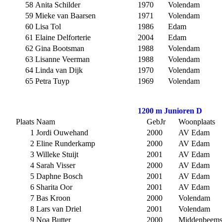
58
Anita Schilder
1970
Volendam
59
Mieke van Baarsen
1971
Volendam
60
Lisa Tol
1986
Edam
61
Elaine Delforterie
2004
Edam
62
Gina Bootsman
1988
Volendam
63
Lisanne Veerman
1988
Volendam
64
Linda van Dijk
1970
Volendam
65
Petra Tuyp
1969
Volendam
1200 m Junioren D
Plaats
Naam
GebJr
Woonplaats
1
Jordi Ouwehand
2000
AV Edam
2
Eline Runderkamp
2000
AV Edam
3
Willeke Stuijt
2001
AV Edam
4
Sarah Visser
2000
AV Edam
5
Daphne Bosch
2001
AV Edam
6
Sharita Oor
2001
AV Edam
7
Bas Kroon
2000
Volendam
8
Lars van Driel
2001
Volendam
9
Noa Butter
2000
Middenbeems