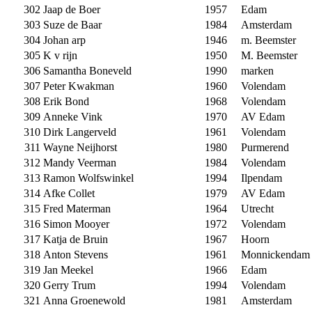
302
Jaap de Boer
1957
Edam
303
Suze de Baar
1984
Amsterdam
304
Johan arp
1946
m. Beemster
305
K v rijn
1950
M. Beemster
306
Samantha Boneveld
1990
marken
307
Peter Kwakman
1960
Volendam
308
Erik Bond
1968
Volendam
309
Anneke Vink
1970
AV Edam
310
Dirk Langerveld
1961
Volendam
311
Wayne Neijhorst
1980
Purmerend
312
Mandy Veerman
1984
Volendam
313
Ramon Wolfswinkel
1994
Ilpendam
314
Afke Collet
1979
AV Edam
315
Fred Materman
1964
Utrecht
316
Simon Mooyer
1972
Volendam
317
Katja de Bruin
1967
Hoorn
318
Anton Stevens
1961
Monnickendam
319
Jan Meekel
1966
Edam
320
Gerry Trum
1994
Volendam
321
Anna Groenewold
1981
Amsterdam