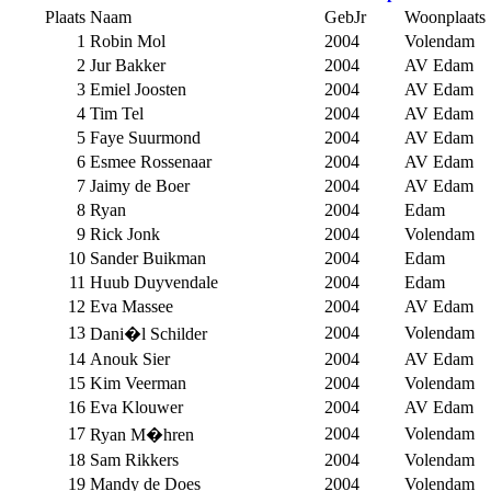
Plaats
Naam
GebJr
Woonplaats
1
Robin Mol
2004
Volendam
2
Jur Bakker
2004
AV Edam
3
Emiel Joosten
2004
AV Edam
4
Tim Tel
2004
AV Edam
5
Faye Suurmond
2004
AV Edam
6
Esmee Rossenaar
2004
AV Edam
7
Jaimy de Boer
2004
AV Edam
8
Ryan
2004
Edam
9
Rick Jonk
2004
Volendam
10
Sander Buikman
2004
Edam
11
Huub Duyvendale
2004
Edam
12
Eva Massee
2004
AV Edam
13
2004
Volendam
Dani�l Schilder
14
Anouk Sier
2004
AV Edam
15
Kim Veerman
2004
Volendam
16
Eva Klouwer
2004
AV Edam
17
2004
Volendam
Ryan M�hren
18
Sam Rikkers
2004
Volendam
19
Mandy de Does
2004
Volendam