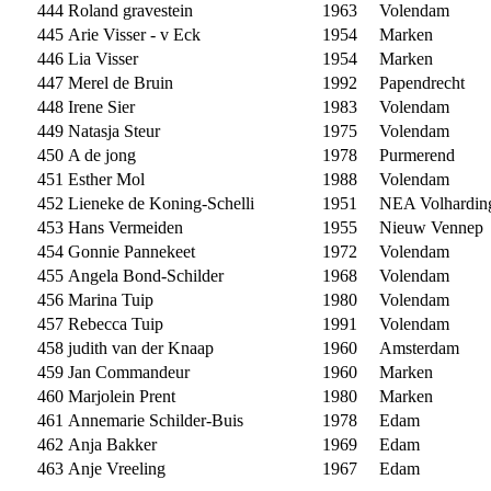
444
Roland gravestein
1963
Volendam
445
Arie Visser - v Eck
1954
Marken
446
Lia Visser
1954
Marken
447
Merel de Bruin
1992
Papendrecht
448
Irene Sier
1983
Volendam
449
Natasja Steur
1975
Volendam
450
A de jong
1978
Purmerend
451
Esther Mol
1988
Volendam
452
Lieneke de Koning-Schelli
1951
NEA Volhardin
453
Hans Vermeiden
1955
Nieuw Vennep
454
Gonnie Pannekeet
1972
Volendam
455
Angela Bond-Schilder
1968
Volendam
456
Marina Tuip
1980
Volendam
457
Rebecca Tuip
1991
Volendam
458
judith van der Knaap
1960
Amsterdam
459
Jan Commandeur
1960
Marken
460
Marjolein Prent
1980
Marken
461
Annemarie Schilder-Buis
1978
Edam
462
Anja Bakker
1969
Edam
463
Anje Vreeling
1967
Edam