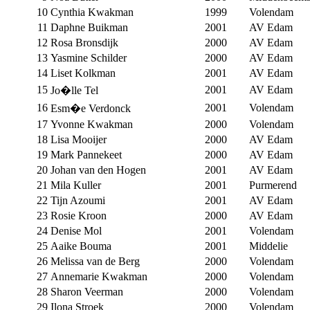
10
Cynthia Kwakman
1999
Volendam
11
Daphne Buikman
2001
AV Edam
12
Rosa Bronsdijk
2000
AV Edam
13
Yasmine Schilder
2000
AV Edam
14
Liset Kolkman
2001
AV Edam
15
2001
AV Edam
Jo�lle Tel
16
2001
Volendam
Esm�e Verdonck
17
Yvonne Kwakman
2000
Volendam
18
Lisa Mooijer
2000
AV Edam
19
Mark Pannekeet
2000
AV Edam
20
Johan van den Hogen
2001
AV Edam
21
Mila Kuller
2001
Purmerend
22
Tijn Azoumi
2001
AV Edam
23
Rosie Kroon
2000
AV Edam
24
Denise Mol
2001
Volendam
25
Aaike Bouma
2001
Middelie
26
Melissa van de Berg
2000
Volendam
27
Annemarie Kwakman
2000
Volendam
28
Sharon Veerman
2000
Volendam
29
Ilona Stroek
2000
Volendam