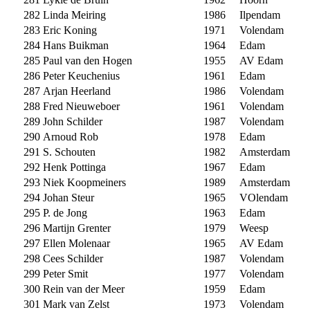
282
Linda Meiring
1986
Ilpendam
283
Eric Koning
1971
Volendam
284
Hans Buikman
1964
Edam
285
Paul van den Hogen
1955
AV Edam
286
Peter Keuchenius
1961
Edam
287
Arjan Heerland
1986
Volendam
288
Fred Nieuweboer
1961
Volendam
289
John Schilder
1987
Volendam
290
Arnoud Rob
1978
Edam
291
S. Schouten
1982
Amsterdam
292
Henk Pottinga
1967
Edam
293
Niek Koopmeiners
1989
Amsterdam
294
Johan Steur
1965
VOlendam
295
P. de Jong
1963
Edam
296
Martijn Grenter
1979
Weesp
297
Ellen Molenaar
1965
AV Edam
298
Cees Schilder
1987
Volendam
299
Peter Smit
1977
Volendam
300
Rein van der Meer
1959
Edam
301
Mark van Zelst
1973
Volendam