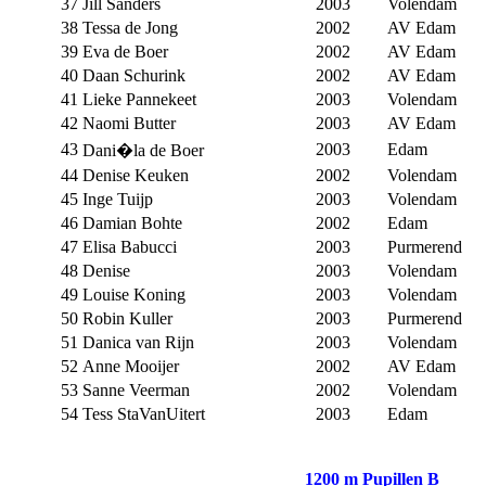
37
Jill Sanders
2003
Volendam
38
Tessa de Jong
2002
AV Edam
39
Eva de Boer
2002
AV Edam
40
Daan Schurink
2002
AV Edam
41
Lieke Pannekeet
2003
Volendam
42
Naomi Butter
2003
AV Edam
43
2003
Edam
Dani�la de Boer
44
Denise Keuken
2002
Volendam
45
Inge Tuijp
2003
Volendam
46
Damian Bohte
2002
Edam
47
Elisa Babucci
2003
Purmerend
48
Denise
2003
Volendam
49
Louise Koning
2003
Volendam
50
Robin Kuller
2003
Purmerend
51
Danica van Rijn
2003
Volendam
52
Anne Mooijer
2002
AV Edam
53
Sanne Veerman
2002
Volendam
54
Tess StaVanUitert
2003
Edam
1200 m Pupillen B