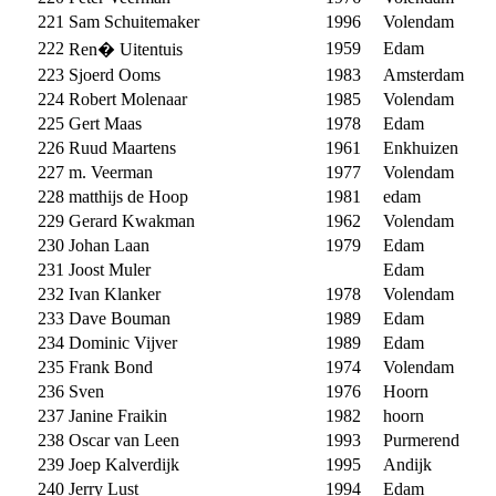
221
Sam Schuitemaker
1996
Volendam
222
1959
Edam
Ren� Uitentuis
223
Sjoerd Ooms
1983
Amsterdam
224
Robert Molenaar
1985
Volendam
225
Gert Maas
1978
Edam
226
Ruud Maartens
1961
Enkhuizen
227
m. Veerman
1977
Volendam
228
matthijs de Hoop
1981
edam
229
Gerard Kwakman
1962
Volendam
230
Johan Laan
1979
Edam
231
Joost Muler
Edam
232
Ivan Klanker
1978
Volendam
233
Dave Bouman
1989
Edam
234
Dominic Vijver
1989
Edam
235
Frank Bond
1974
Volendam
236
Sven
1976
Hoorn
237
Janine Fraikin
1982
hoorn
238
Oscar van Leen
1993
Purmerend
239
Joep Kalverdijk
1995
Andijk
240
Jerry Lust
1994
Edam