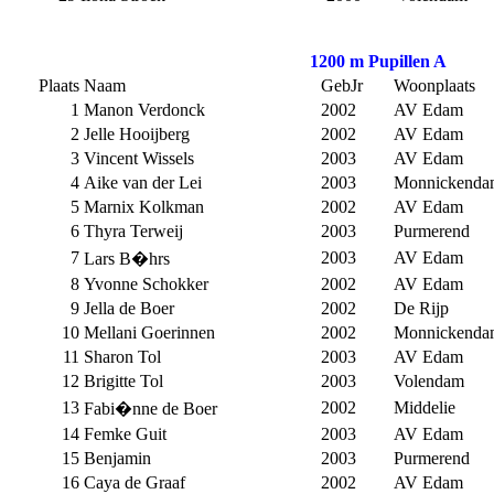
1200 m Pupillen A
Plaats
Naam
GebJr
Woonplaats
1
Manon Verdonck
2002
AV Edam
2
Jelle Hooijberg
2002
AV Edam
3
Vincent Wissels
2003
AV Edam
4
Aike van der Lei
2003
Monnickenda
5
Marnix Kolkman
2002
AV Edam
6
Thyra Terweij
2003
Purmerend
7
2003
AV Edam
Lars B�hrs
8
Yvonne Schokker
2002
AV Edam
9
Jella de Boer
2002
De Rijp
10
Mellani Goerinnen
2002
Monnickenda
11
Sharon Tol
2003
AV Edam
12
Brigitte Tol
2003
Volendam
13
2002
Middelie
Fabi�nne de Boer
14
Femke Guit
2003
AV Edam
15
Benjamin
2003
Purmerend
16
Caya de Graaf
2002
AV Edam