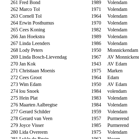
261
Fred Bond
1989
Volendam
262
Marco Tol
1971
Volendam
263
Cornell Tol
1964
Volendam
264
Erwin Posthumus
1970
Volendam
265
Cees Koning
1982
Volendam
266
Jan Hoekstra
1989
Volendam
267
Linda Leenders
1986
Volendam
268
Lody Peters
1950
Monnickendam
269
Linda Bosch-Lievendag
1967
AV Monnicken
270
Jan Kok
1943
AV Edam
271
Christiaan Moenis
1975
Marken
272
Cees Groot
1964
Edam
273
Wim Edam
1950
AV Edam
274
lou Snoek
1984
volendam
275
Hein Plat
1983
Volendam
276
Maarten Aalbregtse
1984
Volendam
277
Gerard Schilder
1959
Volendam
278
Gerard van Veen
1957
Purmerend
279
Joyce Visser
1985
Purmerend
280
Lida Overeem
1975
Volendam
281
Lykle de Bruin
1962
Hoorn