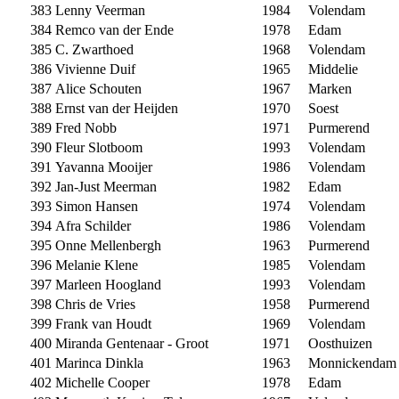
383
Lenny Veerman
1984
Volendam
384
Remco van der Ende
1978
Edam
385
C. Zwarthoed
1968
Volendam
386
Vivienne Duif
1965
Middelie
387
Alice Schouten
1967
Marken
388
Ernst van der Heijden
1970
Soest
389
Fred Nobb
1971
Purmerend
390
Fleur Slotboom
1993
Volendam
391
Yavanna Mooijer
1986
Volendam
392
Jan-Just Meerman
1982
Edam
393
Simon Hansen
1974
Volendam
394
Afra Schilder
1986
Volendam
395
Onne Mellenbergh
1963
Purmerend
396
Melanie Klene
1985
Volendam
397
Marleen Hoogland
1993
Volendam
398
Chris de Vries
1958
Purmerend
399
Frank van Houdt
1969
Volendam
400
Miranda Gentenaar - Groot
1971
Oosthuizen
401
Marinca Dinkla
1963
Monnickendam
402
Michelle Cooper
1978
Edam