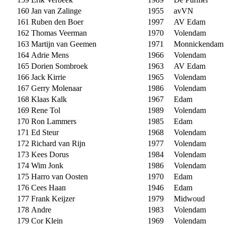
160
Jan van Zalinge
1955
avVN
161
Ruben den Boer
1997
AV Edam
162
Thomas Veerman
1970
Volendam
163
Martijn van Geemen
1971
Monnickendam
164
Adrie Mens
1966
Volendam
165
Dorien Sombroek
1963
AV Edam
166
Jack Kirrie
1965
Volendam
167
Gerry Molenaar
1986
Volendam
168
Klaas Kalk
1967
Edam
169
Rene Tol
1989
Volendam
170
Ron Lammers
1985
Edam
171
Ed Steur
1968
Volendam
172
Richard van Rijn
1977
Volendam
173
Kees Dorus
1984
Volendam
174
Wim Jonk
1986
Volendam
175
Harro van Oosten
1970
Edam
176
Cees Haan
1946
Edam
177
Frank Keijzer
1979
Midwoud
178
Andre
1983
Volendam
179
Cor Klein
1969
Volendam