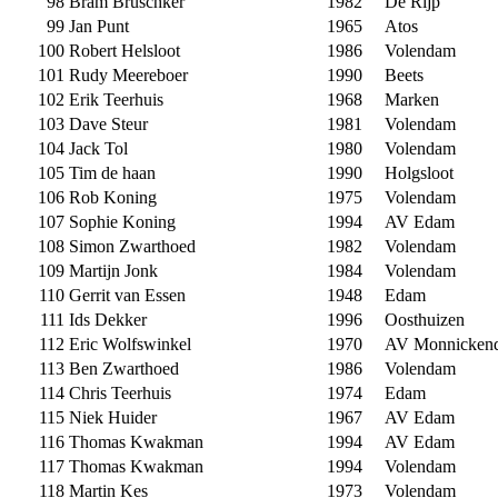
98
Bram Bruschker
1982
De Rijp
99
Jan Punt
1965
Atos
100
Robert Helsloot
1986
Volendam
101
Rudy Meereboer
1990
Beets
102
Erik Teerhuis
1968
Marken
103
Dave Steur
1981
Volendam
104
Jack Tol
1980
Volendam
105
Tim de haan
1990
Holgsloot
106
Rob Koning
1975
Volendam
107
Sophie Koning
1994
AV Edam
108
Simon Zwarthoed
1982
Volendam
109
Martijn Jonk
1984
Volendam
110
Gerrit van Essen
1948
Edam
111
Ids Dekker
1996
Oosthuizen
112
Eric Wolfswinkel
1970
AV Monnicken
113
Ben Zwarthoed
1986
Volendam
114
Chris Teerhuis
1974
Edam
115
Niek Huider
1967
AV Edam
116
Thomas Kwakman
1994
AV Edam
117
Thomas Kwakman
1994
Volendam
118
Martin Kes
1973
Volendam