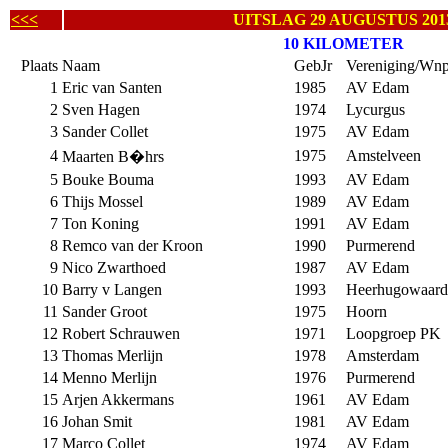
<<<
UITSLAG 29 AUGUSTUS 201
10 KILOMETER
Plaats
Naam
GebJr
Vereniging/Wnp
1
Eric van Santen
1985
AV Edam
2
Sven Hagen
1974
Lycurgus
3
Sander Collet
1975
AV Edam
4
1975
Amstelveen
Maarten B�hrs
5
Bouke Bouma
1993
AV Edam
6
Thijs Mossel
1989
AV Edam
7
Ton Koning
1991
AV Edam
8
Remco van der Kroon
1990
Purmerend
9
Nico Zwarthoed
1987
AV Edam
10
Barry v Langen
1993
Heerhugowaard
11
Sander Groot
1975
Hoorn
12
Robert Schrauwen
1971
Loopgroep PK
13
Thomas Merlijn
1978
Amsterdam
14
Menno Merlijn
1976
Purmerend
15
Arjen Akkermans
1961
AV Edam
16
Johan Smit
1981
AV Edam
17
Marco Collet
1974
AV Edam