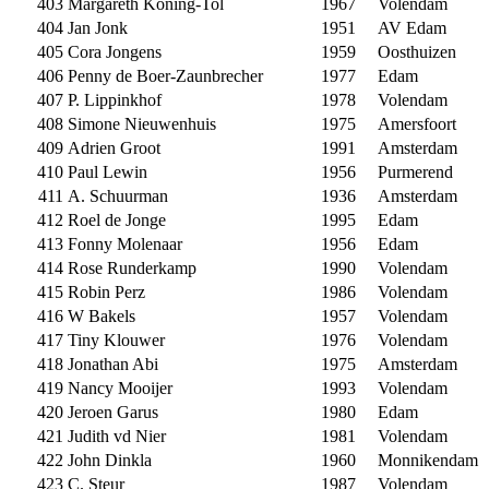
403
Margareth Koning-Tol
1967
Volendam
404
Jan Jonk
1951
AV Edam
405
Cora Jongens
1959
Oosthuizen
406
Penny de Boer-Zaunbrecher
1977
Edam
407
P. Lippinkhof
1978
Volendam
408
Simone Nieuwenhuis
1975
Amersfoort
409
Adrien Groot
1991
Amsterdam
410
Paul Lewin
1956
Purmerend
411
A. Schuurman
1936
Amsterdam
412
Roel de Jonge
1995
Edam
413
Fonny Molenaar
1956
Edam
414
Rose Runderkamp
1990
Volendam
415
Robin Perz
1986
Volendam
416
W Bakels
1957
Volendam
417
Tiny Klouwer
1976
Volendam
418
Jonathan Abi
1975
Amsterdam
419
Nancy Mooijer
1993
Volendam
420
Jeroen Garus
1980
Edam
421
Judith vd Nier
1981
Volendam
422
John Dinkla
1960
Monnikendam
423
C. Steur
1987
Volendam