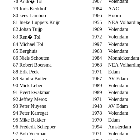
78
1967
Volendam
Andr� Tol
79
Joris Kerkhof
1984
AAC
80
kees Lamboo
1966
Hoorn
81
Ineke Luppers-Knijn
1955
NEA Volhardin
82
Johan Tuijp
1969
Volendam
83
1972
Volendam
Ren� Tol
84
Michael Tol
1997
Volendam
85
Berghuis
1968
Volendam
86
Niels Schouten
1984
Monnickendam
87
Robert Boersma
1968
NEA Volhardin
88
Erik Peek
1971
Edam
89
Sandra Butter
1967
AV Edam
90
Mick Leber
1989
Volendam
91
Evert kwakman
1989
Volendam
92
Jeffrey Merox
1971
Volendam
93
Peter Nuyens
1948
AV Edam
94
Peter Karregat
1978
Volendam
95
Mike Bakker
1970
Edam
96
Frederik Schepper
1994
Amsterdam
97
Bob Veerman
1971
Volendam