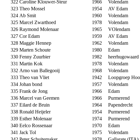
322
Caroline Klouwer-Steur
1966
Volendam
323
Theo Mossel
1954
AV Edam
324
Ab Smit
1960
Volendam
325
Marcel Zwarthoed
1978
Volendam
326
Raymond Molenaar
1965
VOlendam
327
Cor Edam
1959
AV Edam
328
Maggie Hennep
1962
Volendam
329
Marten Schoute
1980
Edam
330
Fenny Zuurbier
1982
heerhugowaard
331
Martin Kok
1978
Volendam
332
Arno van Ballegooij
1968
Volendam
333
Theo van Vliet
1942
Loopgroep Hoo
334
Johan bond
1957
Volendam
335
Frank de Jong
1966
Edam
336
Marcel van Geemen
1966
Purmerend
337
Eilard de Bruin
1964
Papendrecht
338
Ronald Heijeler
1954
Purmerend
339
Esther Molenaar
1974
Purmerend
340
Eelco Rossenaar
1970
Edam
341
Jack Tol
1975
Volendam
342
Peter Schuitemaker
1978
Gallarate (ITA)