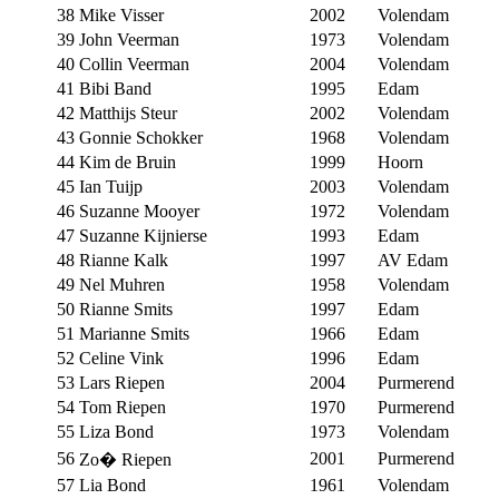
38
Mike Visser
2002
Volendam
39
John Veerman
1973
Volendam
40
Collin Veerman
2004
Volendam
41
Bibi Band
1995
Edam
42
Matthijs Steur
2002
Volendam
43
Gonnie Schokker
1968
Volendam
44
Kim de Bruin
1999
Hoorn
45
Ian Tuijp
2003
Volendam
46
Suzanne Mooyer
1972
Volendam
47
Suzanne Kijnierse
1993
Edam
48
Rianne Kalk
1997
AV Edam
49
Nel Muhren
1958
Volendam
50
Rianne Smits
1997
Edam
51
Marianne Smits
1966
Edam
52
Celine Vink
1996
Edam
53
Lars Riepen
2004
Purmerend
54
Tom Riepen
1970
Purmerend
55
Liza Bond
1973
Volendam
56
2001
Purmerend
Zo� Riepen
57
Lia Bond
1961
Volendam