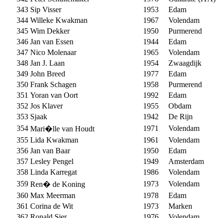
343
Sip Visser
1953
Edam
344
Willeke Kwakman
1967
Volendam
345
Wim Dekker
1950
Purmerend
346
Jan van Essen
1944
Edam
347
Nico Molenaar
1965
Volendam
348
Jan J. Laan
1954
Zwaagdijk
349
John Breed
1977
Edam
350
Frank Schagen
1958
Purmerend
351
Yoran van Oort
1992
Edam
352
Jos Klaver
1955
Obdam
353
Sjaak
1942
De Rijn
354
1971
Volendam
Mari�lle van Houdt
355
Lida Kwakman
1961
Volendam
356
Jan van Baar
1950
Edam
357
Lesley Pengel
1949
Amsterdam
358
Linda Karregat
1986
Volendam
359
1973
Volendam
Ren� de Koning
360
Max Meerman
1978
Edam
361
Corina de Wit
1973
Marken
362
Ronald Sier
1976
Volendam