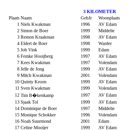
3 KILOMETER
Plaats
Naam
GebJr
Woonplaats
1
Niels Kwakman
1996
AV Edam
2
Simon de Boer
1999
Middelie
3
Remon Kraakman
1998
AV Edam
4
Eldert de Boer
1998
Warder
5
Job Vink
1999
Edam
6
Femke Hooijberg
1997
AV Edam
7
Kees Kwakman
1997
Volendam
8
Jelle de Jong
1999
AV Edam
9
Mitch Kwakman
2001
Volendam
10
Quinty Kroon
1999
AV Edam
11
Sven Kwakman
1999
Volendam
12
1997
AV Edam
Tim B�kenkamp
13
Sjaak Tol
1999
AV Edam
14
Dominique de Boer
1997
Middelie
15
Monique Schokker
1996
Volendam
16
Noah Suurmond
2001
Edam
17
Celine Mooijer
1999
AV Edam