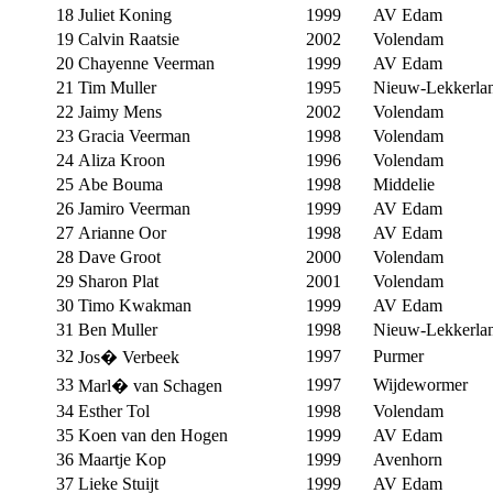
18
Juliet Koning
1999
AV Edam
19
Calvin Raatsie
2002
Volendam
20
Chayenne Veerman
1999
AV Edam
21
Tim Muller
1995
Nieuw-Lekkerla
22
Jaimy Mens
2002
Volendam
23
Gracia Veerman
1998
Volendam
24
Aliza Kroon
1996
Volendam
25
Abe Bouma
1998
Middelie
26
Jamiro Veerman
1999
AV Edam
27
Arianne Oor
1998
AV Edam
28
Dave Groot
2000
Volendam
29
Sharon Plat
2001
Volendam
30
Timo Kwakman
1999
AV Edam
31
Ben Muller
1998
Nieuw-Lekkerla
32
1997
Purmer
Jos� Verbeek
33
1997
Wijdewormer
Marl� van Schagen
34
Esther Tol
1998
Volendam
35
Koen van den Hogen
1999
AV Edam
36
Maartje Kop
1999
Avenhorn
37
Lieke Stuijt
1999
AV Edam