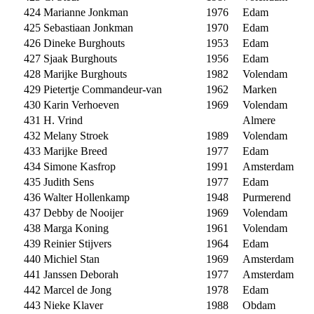
424
Marianne Jonkman
1976
Edam
425
Sebastiaan Jonkman
1970
Edam
426
Dineke Burghouts
1953
Edam
427
Sjaak Burghouts
1956
Edam
428
Marijke Burghouts
1982
Volendam
429
Pietertje Commandeur-van
1962
Marken
430
Karin Verhoeven
1969
Volendam
431
H. Vrind
Almere
432
Melany Stroek
1989
Volendam
433
Marijke Breed
1977
Edam
434
Simone Kasfrop
1991
Amsterdam
435
Judith Sens
1977
Edam
436
Walter Hollenkamp
1948
Purmerend
437
Debby de Nooijer
1969
Volendam
438
Marga Koning
1961
Volendam
439
Reinier Stijvers
1964
Edam
440
Michiel Stan
1969
Amsterdam
441
Janssen Deborah
1977
Amsterdam
442
Marcel de Jong
1978
Edam
443
Nieke Klaver
1988
Obdam