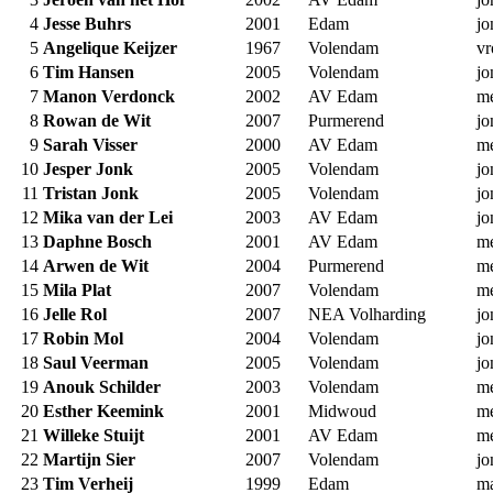
4
Jesse Buhrs
2001
Edam
jo
5
Angelique Keijzer
1967
Volendam
v
6
Tim Hansen
2005
Volendam
jo
7
Manon Verdonck
2002
AV Edam
m
8
Rowan de Wit
2007
Purmerend
jo
9
Sarah Visser
2000
AV Edam
m
10
Jesper Jonk
2005
Volendam
jo
11
Tristan Jonk
2005
Volendam
jo
12
Mika van der Lei
2003
AV Edam
jo
13
Daphne Bosch
2001
AV Edam
m
14
Arwen de Wit
2004
Purmerend
m
15
Mila Plat
2007
Volendam
m
16
Jelle Rol
2007
NEA Volharding
jo
17
Robin Mol
2004
Volendam
jo
18
Saul Veerman
2005
Volendam
jo
19
Anouk Schilder
2003
Volendam
m
20
Esther Keemink
2001
Midwoud
m
21
Willeke Stuijt
2001
AV Edam
m
22
Martijn Sier
2007
Volendam
jo
23
Tim Verheij
1999
Edam
m