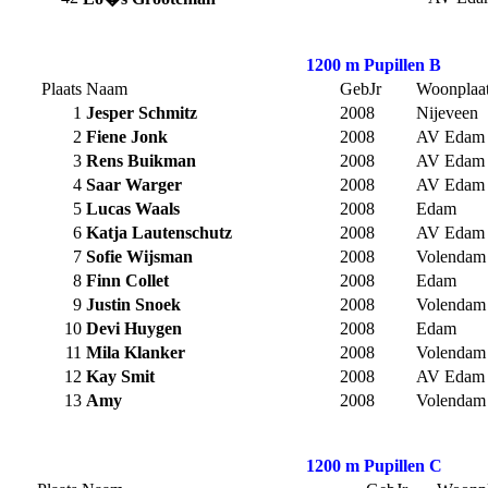
1200 m Pupillen B
Plaats
Naam
GebJr
Woonplaa
1
Jesper Schmitz
2008
Nijeveen
2
Fiene Jonk
2008
AV Edam
3
Rens Buikman
2008
AV Edam
4
Saar Warger
2008
AV Edam
5
Lucas Waals
2008
Edam
6
Katja Lautenschutz
2008
AV Edam
7
Sofie Wijsman
2008
Volendam
8
Finn Collet
2008
Edam
9
Justin Snoek
2008
Volendam
10
Devi Huygen
2008
Edam
11
Mila Klanker
2008
Volendam
12
Kay Smit
2008
AV Edam
13
Amy
2008
Volendam
1200 m Pupillen C