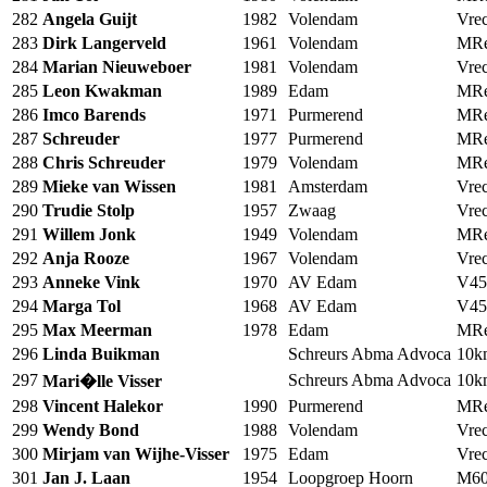
282
Angela Guijt
1982
Volendam
Vrec
283
Dirk Langerveld
1961
Volendam
MRe
284
Marian Nieuweboer
1981
Volendam
Vrec
285
Leon Kwakman
1989
Edam
MRe
286
Imco Barends
1971
Purmerend
MRe
287
Schreuder
1977
Purmerend
MRe
288
Chris Schreuder
1979
Volendam
MRe
289
Mieke van Wissen
1981
Amsterdam
Vrec
290
Trudie Stolp
1957
Zwaag
Vrec
291
Willem Jonk
1949
Volendam
MRe
292
Anja Rooze
1967
Volendam
Vrec
293
Anneke Vink
1970
AV Edam
V45
294
Marga Tol
1968
AV Edam
V45
295
Max Meerman
1978
Edam
MRe
296
Linda Buikman
Schreurs Abma Advoca
10
297
Schreurs Abma Advoca
10
Mari�lle Visser
298
Vincent Halekor
1990
Purmerend
MRe
299
Wendy Bond
1988
Volendam
Vrec
300
Mirjam van Wijhe-Visser
1975
Edam
Vrec
301
Jan J. Laan
1954
Loopgroep Hoorn
M6