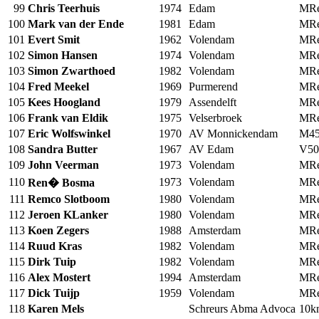
99
Chris Teerhuis
1974
Edam
MRe
100
Mark van der Ende
1981
Edam
MRe
101
Evert Smit
1962
Volendam
MRe
102
Simon Hansen
1974
Volendam
MRe
103
Simon Zwarthoed
1982
Volendam
MRe
104
Fred Meekel
1969
Purmerend
MRe
105
Kees Hoogland
1979
Assendelft
MRe
106
Frank van Eldik
1975
Velserbroek
MRe
107
Eric Wolfswinkel
1970
AV Monnickendam
M4
108
Sandra Butter
1967
AV Edam
V50
109
John Veerman
1973
Volendam
MRe
110
1973
Volendam
MRe
Ren� Bosma
111
Remco Slotboom
1980
Volendam
MRe
112
Jeroen KLanker
1980
Volendam
MRe
113
Koen Zegers
1988
Amsterdam
MRe
114
Ruud Kras
1982
Volendam
MRe
115
Dirk Tuip
1982
Volendam
MRe
116
Alex Mostert
1994
Amsterdam
MRe
117
Dick Tuijp
1959
Volendam
MRe
118
Karen Mels
Schreurs Abma Advoca
10