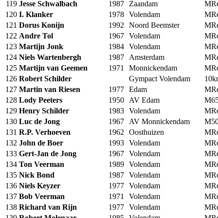
119
Jesse Schwalbach
1987
Zaandam
MRe
120
I. Klanker
1978
Volendam
MRe
121
Dorus Konijn
1992
Noord Beemster
MRe
122
Andre Tol
1967
Volendam
MRe
123
Martijn Jonk
1984
Volendam
MRe
124
Niels Wartenbergh
1987
Amsterdam
MRe
125
Martijn van Geemen
1971
Monnickendam
MRe
126
Robert Schilder
Gympact Volendam
10
127
Martin van Riesen
1977
Edam
MRe
128
Lody Peeters
1950
AV Edam
M6
129
Henry Schilder
1983
Volendam
MRe
130
Luc de Jong
1967
AV Monnickendam
M5
131
R.P. Verhoeven
1962
Oosthuizen
MRe
132
John de Boer
1993
Volendam
MRe
133
Gert-Jan de Jong
1967
Volendam
MRe
134
Ton Veerman
1989
Volendam
MRe
135
Nick Bond
1987
Volendam
MRe
136
Niels Keyzer
1977
Volendam
MRe
137
Bob Veerman
1971
Volendam
MRe
138
Richard van Rijn
1977
Volendam
MRe
139
Robert Molenaar
1985
Volendam
MRe