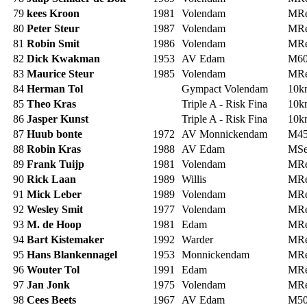
79
kees Kroon
1981
Volendam
MRe
80
Peter Steur
1987
Volendam
MRe
81
Robin Smit
1986
Volendam
MRe
82
Dick Kwakman
1953
AV Edam
M6
83
Maurice Steur
1985
Volendam
MRe
84
Herman Tol
Gympact Volendam
10
85
Theo Kras
Triple A - Risk Fina
10
86
Jasper Kunst
Triple A - Risk Fina
10
87
Huub bonte
1972
AV Monnickendam
M4
88
Robin Kras
1988
AV Edam
MS
89
Frank Tuijp
1981
Volendam
MRe
90
Rick Laan
1989
Willis
MRe
91
Mick Leber
1989
Volendam
MRe
92
Wesley Smit
1977
Volendam
MRe
93
M. de Hoop
1981
Edam
MRe
94
Bart Kistemaker
1992
Warder
MRe
95
Hans Blankennagel
1953
Monnickendam
MRe
96
Wouter Tol
1991
Edam
MRe
97
Jan Jonk
1975
Volendam
MRe
98
Cees Beets
1967
AV Edam
M5