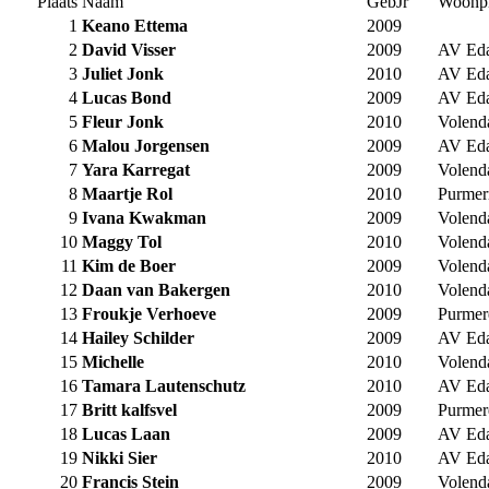
Plaats
Naam
GebJr
Woonpl
1
Keano Ettema
2009
2
David Visser
2009
AV Ed
3
Juliet Jonk
2010
AV Ed
4
Lucas Bond
2009
AV Ed
5
Fleur Jonk
2010
Volen
6
Malou Jorgensen
2009
AV Ed
7
Yara Karregat
2009
Volen
8
Maartje Rol
2010
Purmer
9
Ivana Kwakman
2009
Volen
10
Maggy Tol
2010
Volen
11
Kim de Boer
2009
Volen
12
Daan van Bakergen
2010
Volen
13
Froukje Verhoeve
2009
Purmer
14
Hailey Schilder
2009
AV Ed
15
Michelle
2010
Volen
16
Tamara Lautenschutz
2010
AV Ed
17
Britt kalfsvel
2009
Purmer
18
Lucas Laan
2009
AV Ed
19
Nikki Sier
2010
AV Ed
20
Francis Stein
2009
Volen