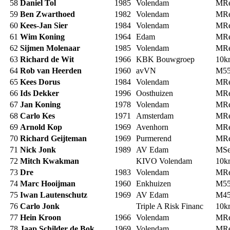
58
Daniel Tol
1985
Volendam
MRe
59
Ben Zwarthoed
1982
Volendam
MRe
60
Kees-Jan Sier
1984
Volendam
MRe
61
Wim Koning
1964
Edam
MRe
62
Sijmen Molenaar
1985
Volendam
MRe
63
Richard de Wit
1966
KBK Bouwgroep
10
64
Rob van Heerden
1960
avVN
M5
65
Kees Dorus
1984
Volendam
MRe
66
Ids Dekker
1996
Oosthuizen
MRe
67
Jan Koning
1978
Volendam
MRe
68
Carlo Kes
1971
Amsterdam
MRe
69
Arnold Kop
1969
Avenhorn
MRe
70
Richard Geijteman
1969
Purmerend
MRe
71
Nick Jonk
1989
AV Edam
MS
72
Mitch Kwakman
KIVO Volendam
10
73
Dre
1983
Volendam
MRe
74
Marc Hooijman
1960
Enkhuizen
M5
75
Iwan Lautenschutz
1969
AV Edam
M4
76
Carlo Jonk
Triple A Risk Financ
10
77
Hein Kroon
1966
Volendam
MRe
78
Jaap Schilder de Bok
1969
Volendam
MRe