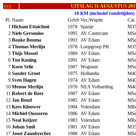
<<<
UITSLAG 31 AUGUSTUS 201
10 KM (inclusief rondetijden)
Pl.
Naam
GebJr
Ver./Wnplts
Cat.
1
Hicham Ettaichmi
1978
Spanje
M3
2
Niels Gersonius
1995
AV Castricum
MS
3
Bouke Bouma
1993
AV Edam
MS
4
Thomas Merlijn
1978
Loopgroep PK
M3
5
Thijs Mossel
1989
AV Edam
MS
6
Ton Koning
1991
AV Edam
MS
7
Koen Selie
1987
Wognum
MS
8
Sander Groot
1975
Hollandia
M4
9
Sven Hagen
1974
AV Edam
M4
10
Menno Merlijn
1976
NEA Volharding
M4
11
Robert de Boer
1987
AV Edam
MS
12
Jan Bond
1985
AV Edam
MS
13
Kees Klouwer
1984
Volendam
MRe
14
Michiel Oussoren
1986
AV Edam
MS
15
Neal Keijzer
1983
Volendam
MRe
16
Johan Smit
1981
AV Edam
M3
17
Joost Zaunbrecher
1988
AV Edam
MS