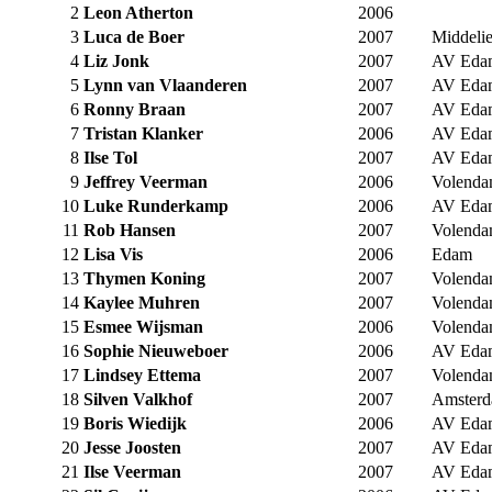
2
Leon Atherton
2006
3
Luca de Boer
2007
Middeli
4
Liz Jonk
2007
AV Eda
5
Lynn van Vlaanderen
2007
AV Eda
6
Ronny Braan
2007
AV Eda
7
Tristan Klanker
2006
AV Eda
8
Ilse Tol
2007
AV Eda
9
Jeffrey Veerman
2006
Volend
10
Luke Runderkamp
2006
AV Eda
11
Rob Hansen
2007
Volend
12
Lisa Vis
2006
Edam
13
Thymen Koning
2007
Volend
14
Kaylee Muhren
2007
Volend
15
Esmee Wijsman
2006
Volend
16
Sophie Nieuweboer
2006
AV Eda
17
Lindsey Ettema
2007
Volend
18
Silven Valkhof
2007
Amster
19
Boris Wiedijk
2006
AV Eda
20
Jesse Joosten
2007
AV Eda
21
Ilse Veerman
2007
AV Eda