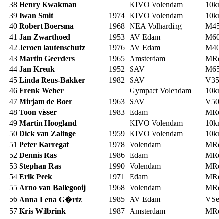
38
Henry Kwakman
KIVO Volendam
10
39
Iwan Smit
1974
KIVO Volendam
10
40
Robert Boersma
1968
NEA Volharding
M4
41
Jan Zwarthoed
1953
AV Edam
M6
42
Jeroen lautenschutz
1976
AV Edam
M4
43
Martin Geerders
1965
Amsterdam
MRe
44
Jan Kreuk
1952
SAV
M6
45
Linda Reus-Bakker
1982
SAV
V35
46
Frenk Weber
Gympact Volendam
10
47
Mirjam de Boer
1963
SAV
V50
48
Toon visser
1983
Edam
MRe
49
Martin Hoogland
KIVO Volendam
10
50
Dick van Zalinge
1959
KIVO Volendam
10
51
Peter Karregat
1978
Volendam
MRe
52
Dennis Ras
1986
Edam
MRe
53
Stephan Ras
1990
Volendam
MRe
54
Erik Peek
1971
Edam
MRe
55
Arno van Ballegooij
1968
Volendam
MRe
56
1985
AV Edam
VSe
Anna Lena G�rtz
57
Kris Wilbrink
1987
Amsterdam
MRe