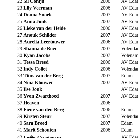
22
Sil Conijn
2006
AV Eda
23
Lily Veerman
2006
AV Eda
24
Donna Snoek
2007
AV Eda
25
Anna Jonk
2007
AV Eda
26
Lieke van der Heide
2006
AV Eda
27
Anouk Schilder
2007
AV Eda
28
Aurelia Leertouwer
2006
AV Eda
29
Shanna de Boer
2007
Volend
30
Kyan Jacobs
2007
Volena
31
Tessa Breed
2006
AV Eda
32
Indy Collet
2006
Volend
33
Titus van der Berg
2007
Edam
34
Nina Klouwer
2007
AV Eda
35
Ilse Jonk
AV Eda
36
Yvon Zwarthoed
2007
AV Eda
37
Heaven
2006
38
Fiene van den Berg
2006
Edam
39
Kirsten Steur
2007
Volend
40
Sara Breed
2007
Edam
41
Marit Schouten
2006
Edam
42
AV Eda
Lo�s Grooteman