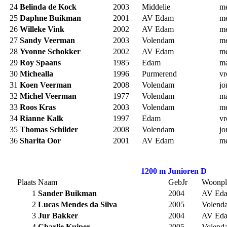
24
Belinda de Kock
2003
Middelie
m
25
Daphne Buikman
2001
AV Edam
m
26
Willeke Vink
2002
AV Edam
m
27
Sandy Veerman
2003
Volendam
m
28
Yvonne Schokker
2002
AV Edam
m
29
Roy Spaans
1985
Edam
m
30
Michealla
1996
Purmerend
v
31
Koen Veerman
2008
Volendam
jo
32
Michel Veerman
1977
Volendam
m
33
Roos Kras
2003
Volendam
m
34
Rianne Kalk
1997
Edam
v
35
Thomas Schilder
2008
Volendam
jo
36
Sharita Oor
2001
AV Edam
m
1200 m Junioren D
Plaats
Naam
GebJr
Woonpl
1
Sander Buikman
2004
AV Ed
2
Lucas Mendes da Silva
2005
Volend
3
Jur Bakker
2004
AV Ed
4
Charlie Kuiper
2005
Volend