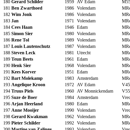
180
Gerard Schilder
1959
AV Edam
M5
181
Ben Zwarthoed
1986
Volendam
MRe
182
Wim Jonk
1986
Volendam
MRe
183
Jan
1971
Volendam
MRe
184
Cees Haan
1946
Edam
MRe
185
Simon Sier
1980
Volendam
MRe
186
Rene Tol
1989
Volendam
MRe
187
Louis Lautenschutz
1987
Volendam
MRe
188
Steven Leck
1981
Utrecht
MRe
189
Teun Beets
1961
Edam
MRe
190
Henk Sier
1968
Volendam
MRe
191
Kees Korver
1951
Edam
MRe
192
Bart Molekamp
1983
Amsterdam
MRe
193
Angelique Kroon
1972
AV Edam
V45
194
Truus Piels
1960
AV Monnickendam
V55
195
Suze de Boer
1984
Amsterdam
Vrec
196
Arjan Heerland
1980
Edam
MRe
197
Anne Mooijer
1990
Volendam
Vrec
198
Gerard Kwakman
1962
Volendam
MRe
199
Pieter Schilder
1992
Volendam
MRe
200
Martine van Zalinge
1993
Volendam
Vrec