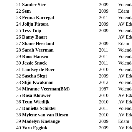
21
Sander Sier
2009
Volen
22
Sem
2009
Edam
23
Fenna Karregat
2011
Volen
24
Jolijn Pistora
2009
AV Ed
25
Tess Tuip
2009
Volen
26
Damy Baart
AV Ed
27
Shane Heerland
2009
Edam
28
Sarah Veerman
2011
Volen
29
Roos Hansen
2011
Volen
30
Jessie Snoek
2011
Volen
31
Lindsey de Boer
2010
Volen
32
Sascha Slegt
2009
AV Ed
33
Stijn Kwakman
2012
Volen
34
Miranne Veerman(BM)
1987
Volen
35
Rosa Klouwer
2010
AV Ed
36
Teun Wiedijk
2010
AV Ed
37
Daniella Schilder
2011
Volen
38
Mylene van van Riesen
2010
AV Ed
39
Madelyn Knelange
2009
Edam
40
Yara Eggink
2009
AV Ed