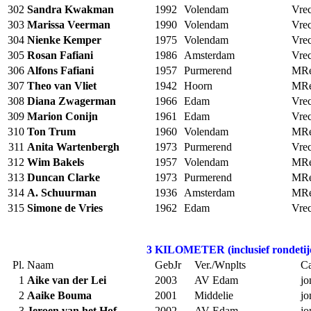
302
Sandra Kwakman
1992
Volendam
Vrec
303
Marissa Veerman
1990
Volendam
Vrec
304
Nienke Kemper
1975
Volendam
Vrec
305
Rosan Fafiani
1986
Amsterdam
Vrec
306
Alfons Fafiani
1957
Purmerend
MRe
307
Theo van Vliet
1942
Hoorn
MRe
308
Diana Zwagerman
1966
Edam
Vrec
309
Marion Conijn
1961
Edam
Vrec
310
Ton Trum
1960
Volendam
MRe
311
Anita Wartenbergh
1973
Purmerend
Vrec
312
Wim Bakels
1957
Volendam
MRe
313
Duncan Clarke
1973
Purmerend
MRe
314
A. Schuurman
1936
Amsterdam
MRe
315
Simone de Vries
1962
Edam
Vrec
3 KILOMETER (inclusief rondetij
Pl.
Naam
GebJr
Ver./Wnplts
Ca
1
Aike van der Lei
2003
AV Edam
jo
2
Aaike Bouma
2001
Middelie
jo
3
Jeroen van het Hof
2002
AV Edam
jo