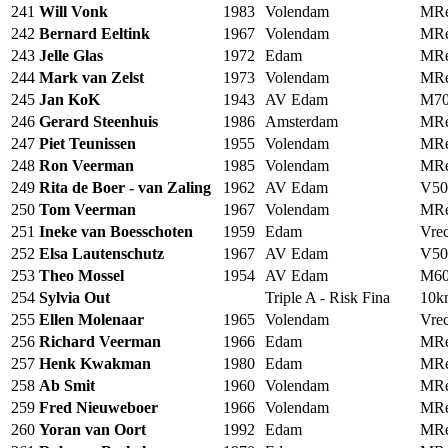
241
Will Vonk
1983
Volendam
MRe
242
Bernard Eeltink
1967
Volendam
MRe
243
Jelle Glas
1972
Edam
MRe
244
Mark van Zelst
1973
Volendam
MRe
245
Jan KoK
1943
AV Edam
M7
246
Gerard Steenhuis
1986
Amsterdam
MRe
247
Piet Teunissen
1955
Volendam
MRe
248
Ron Veerman
1985
Volendam
MRe
249
Rita de Boer - van Zaling
1962
AV Edam
V50
250
Tom Veerman
1967
Volendam
MRe
251
Ineke van Boesschoten
1959
Edam
Vrec
252
Elsa Lautenschutz
1967
AV Edam
V50
253
Theo Mossel
1954
AV Edam
M6
254
Sylvia Out
Triple A - Risk Fina
10
255
Ellen Molenaar
1965
Volendam
Vrec
256
Richard Veerman
1966
Edam
MRe
257
Henk Kwakman
1980
Edam
MRe
258
Ab Smit
1960
Volendam
MRe
259
Fred Nieuweboer
1966
Volendam
MRe
260
Yoran van Oort
1992
Edam
MRe