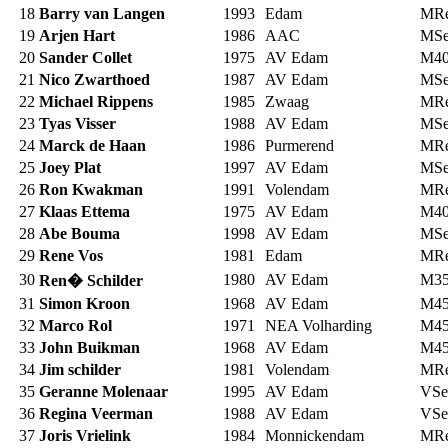
18
Barry van Langen
1993
Edam
MRe
19
Arjen Hart
1986
AAC
MS
20
Sander Collet
1975
AV Edam
M4
21
Nico Zwarthoed
1987
AV Edam
MS
22
Michael Rippens
1985
Zwaag
MRe
23
Tyas Visser
1988
AV Edam
MS
24
Marck de Haan
1986
Purmerend
MRe
25
Joey Plat
1997
AV Edam
MS
26
Ron Kwakman
1991
Volendam
MRe
27
Klaas Ettema
1975
AV Edam
M4
28
Abe Bouma
1998
AV Edam
MS
29
Rene Vos
1981
Edam
MRe
30
1980
AV Edam
M3
Ren� Schilder
31
Simon Kroon
1968
AV Edam
M4
32
Marco Rol
1971
NEA Volharding
M4
33
John Buikman
1968
AV Edam
M4
34
Jim schilder
1981
Volendam
MRe
35
Geranne Molenaar
1995
AV Edam
VSe
36
Regina Veerman
1988
AV Edam
VSe
37
Joris Vrielink
1984
Monnickendam
MRe