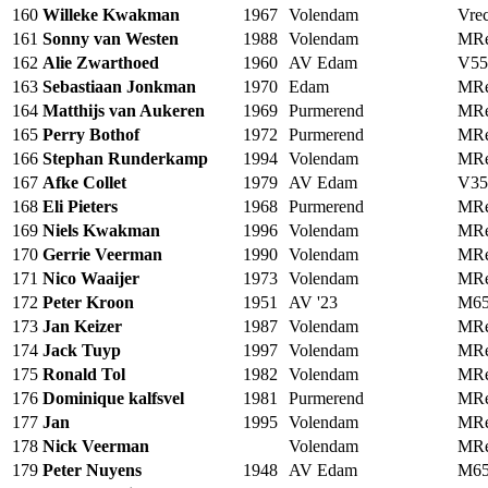
160
Willeke Kwakman
1967
Volendam
Vrec
161
Sonny van Westen
1988
Volendam
MRe
162
Alie Zwarthoed
1960
AV Edam
V55
163
Sebastiaan Jonkman
1970
Edam
MRe
164
Matthijs van Aukeren
1969
Purmerend
MRe
165
Perry Bothof
1972
Purmerend
MRe
166
Stephan Runderkamp
1994
Volendam
MRe
167
Afke Collet
1979
AV Edam
V35
168
Eli Pieters
1968
Purmerend
MRe
169
Niels Kwakman
1996
Volendam
MRe
170
Gerrie Veerman
1990
Volendam
MRe
171
Nico Waaijer
1973
Volendam
MRe
172
Peter Kroon
1951
AV '23
M6
173
Jan Keizer
1987
Volendam
MRe
174
Jack Tuyp
1997
Volendam
MRe
175
Ronald Tol
1982
Volendam
MRe
176
Dominique kalfsvel
1981
Purmerend
MRe
177
Jan
1995
Volendam
MRe
178
Nick Veerman
Volendam
MRe
179
Peter Nuyens
1948
AV Edam
M6