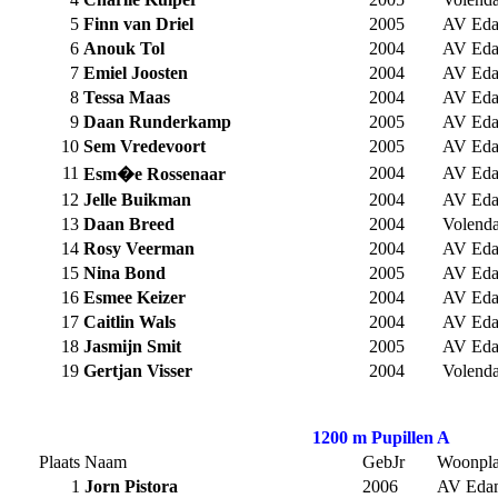
5
Finn van Driel
2005
AV Ed
6
Anouk Tol
2004
AV Ed
7
Emiel Joosten
2004
AV Ed
8
Tessa Maas
2004
AV Ed
9
Daan Runderkamp
2005
AV Ed
10
Sem Vredevoort
2005
AV Ed
11
2004
AV Ed
Esm�e Rossenaar
12
Jelle Buikman
2004
AV Ed
13
Daan Breed
2004
Volend
14
Rosy Veerman
2004
AV Ed
15
Nina Bond
2005
AV Ed
16
Esmee Keizer
2004
AV Ed
17
Caitlin Wals
2004
AV Ed
18
Jasmijn Smit
2005
AV Ed
19
Gertjan Visser
2004
Volend
1200 m Pupillen A
Plaats
Naam
GebJr
Woonpla
1
Jorn Pistora
2006
AV Eda