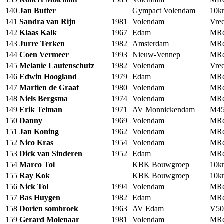
140
Jan Butter
Gympact Volendam
10
141
Sandra van Rijn
1981
Volendam
Vrec
142
Klaas Kalk
1967
Edam
MRe
143
Jurre Terken
1982
Amsterdam
MRe
144
Coen Vermeer
1993
Nieuw-Vennep
MRe
145
Melanie Lautenschutz
1982
Volendam
Vrec
146
Edwin Hoogland
1979
Edam
MRe
147
Martien de Graaf
1980
Volendam
MRe
148
Niels Bergsma
1974
Volendam
MRe
149
Erik Telman
1971
AV Monnickendam
M4
150
Danny
1969
Volendam
MRe
151
Jan Koning
1962
Volendam
MRe
152
Nico Kras
1954
Volendam
MRe
153
Dick van Sinderen
1952
Edam
MRe
154
Marco Tol
KBK Bouwgroep
10
155
Ray Kok
KBK Bouwgroep
10
156
Nick Tol
1994
Volendam
MRe
157
Bas Huygen
1982
Edam
MRe
158
Dorien sombroek
1963
AV Edam
V50
159
Gerard Molenaar
1981
Volendam
MRe