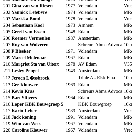
201
Gina van van Riesen
1977
Volendam
Vrec
202
Yannick Lefebvre
1974
Volendam
MRe
203
Mariska Bond
1978
Volendam
Vrec
204
Sebastiaan Kool
1973
Arnhem
MRe
205
Gerrit van Essen
1948
Edam
MRe
206
Roemer Vermeulen
1987
Amsterdam
MRe
207
Roy van Wolveren
Schreurs Abma Advoca
10
208
P Bleeker
1971
Volendam
MRe
209
Marcel Molenaar
1967
Edam
MRe
210
Margriet Sta van Uitert
1978
AV Edam
V35
211
Lesley Pengel
1949
Amsterdam
MRe
212
Triple A - Risk Fina
10
Jeroen L�ssbroek
213
Ger Klouwer
1969
Edam
MRe
214
Kevin Kras
Schreurs Abma Advoca
10
215
Bart Stijvers
1964
Edam
MRe
216
Loper KBK Bouwgroep 5
KBK Bouwgroep
10
217
Karin Leber
1989
Amsterdam
Vrec
218
Jack koning
1991
Volendam
MRe
219
Wim van Wees
1967
Volendam
MRe
220
Caroline Klouwer
1967
Volendam
Vrec