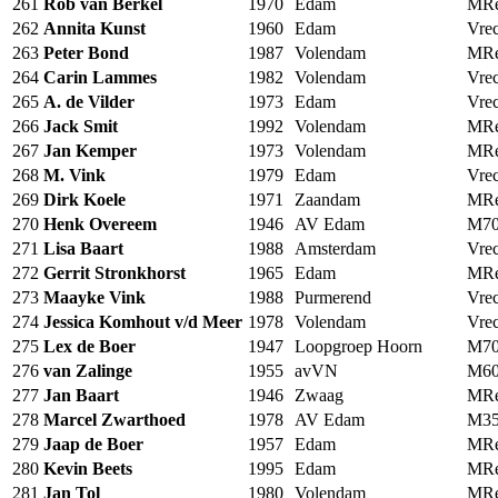
261
Rob van Berkel
1970
Edam
MRe
262
Annita Kunst
1960
Edam
Vrec
263
Peter Bond
1987
Volendam
MRe
264
Carin Lammes
1982
Volendam
Vrec
265
A. de Vilder
1973
Edam
Vrec
266
Jack Smit
1992
Volendam
MRe
267
Jan Kemper
1973
Volendam
MRe
268
M. Vink
1979
Edam
Vrec
269
Dirk Koele
1971
Zaandam
MRe
270
Henk Overeem
1946
AV Edam
M7
271
Lisa Baart
1988
Amsterdam
Vrec
272
Gerrit Stronkhorst
1965
Edam
MRe
273
Maayke Vink
1988
Purmerend
Vrec
274
Jessica Komhout v/d Meer
1978
Volendam
Vrec
275
Lex de Boer
1947
Loopgroep Hoorn
M7
276
van Zalinge
1955
avVN
M6
277
Jan Baart
1946
Zwaag
MRe
278
Marcel Zwarthoed
1978
AV Edam
M3
279
Jaap de Boer
1957
Edam
MRe
280
Kevin Beets
1995
Edam
MRe
281
Jan Tol
1980
Volendam
MRe