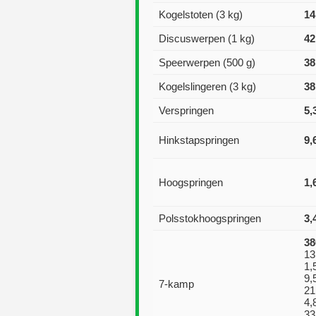
Kogelstoten (3 kg)
14
Discuswerpen (1 kg)
42
Speerwerpen (500 g)
38
Kogelslingeren (3 kg)
38
Verspringen
5,
Hinkstapspringen
9,
Hoogspringen
1,
Polsstokhoogspringen
3,
38
13
1,
9,
7-kamp
21
4,
33