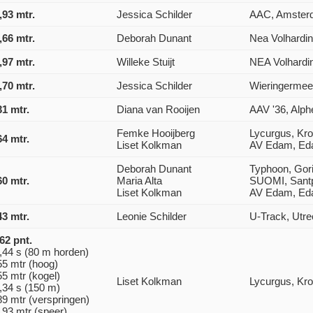
,93 mtr.
Jessica Schilder
AAC, Amster
,66 mtr.
Deborah Dunant
Nea Volhardi
,97 mtr.
Willeke Stuijt
NEA Volhardi
,70 mtr.
Jessica Schilder
Wieringermee
31 mtr.
Diana van Rooijen
AAV '36, Alph
Femke Hooijberg
Lycurgus, Kr
64 mtr.
Liset Kolkman
AV Edam, E
Deborah Dunant
Typhoon, Go
60 mtr.
Maria Alta
SUOMI, Santp
Liset Kolkman
AV Edam, E
43 mtr.
Leonie Schilder
U-Track, Utre
62 pnt.
,44 s (80 m horden)
55 mtr (hoog)
55 mtr (kogel)
Liset Kolkman
Lycurgus, Kr
,34 s (150 m)
89 mtr (verspringen)
,93 mtr (speer)