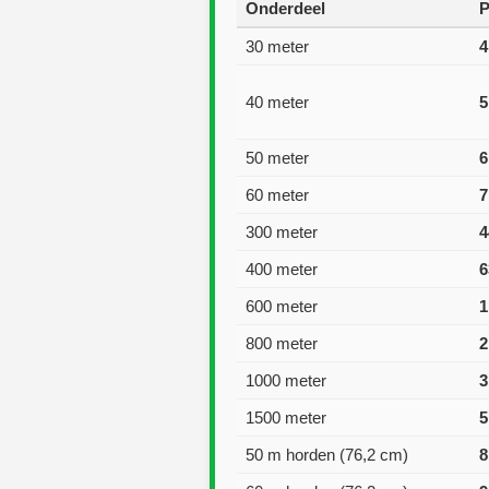
Onderdeel
P
30 meter
4
40 meter
5
50 meter
6
60 meter
7
300 meter
4
400 meter
6
600 meter
1
800 meter
2
1000 meter
3
1500 meter
5
50 m horden (76,2 cm)
8