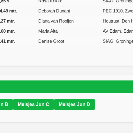
,85 s.
Rosa Krikke
SIAG, Groning
4,49 mtr.
Deborah Dunant
PEC 1910, Zwo
,27 mtr.
Diana van Rooijen
Houtrust, Den 
,60 mtr.
Maria Alta
AV Edam, Eda
,41 mtr.
Denise Groot
SIAG, Groning
un B
Meisjes Jun C
Meisjes Jun D