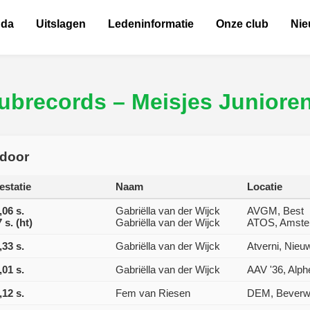
nda
Uitslagen
Ledeninformatie
Onze club
Ni
ubrecords – Meisjes Juniore
tdoor
estatie
Naam
Locatie
,06 s.
Gabriëlla van der Wijck
AVGM, Best
7 s. (ht)
Gabriëlla van der Wijck
ATOS, Amste
,33 s.
Gabriëlla van der Wijck
Atverni, Nieu
,01 s.
Gabriëlla van der Wijck
AAV '36, Alph
,12 s.
Fem van Riesen
DEM, Beverwi