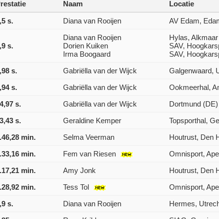
restatie
Naam
Locatie
,5 s.
Diana van Rooijen
AV Edam, Eda
Diana van Rooijen
Hylas, Alkmaar
,9 s.
Dorien Kuiken
SAV, Hoogkars
Irma Boogaard
SAV, Hoogkars
,98 s.
Gabriëlla van der Wijck
Galgenwaard, U
,94 s.
Gabriëlla van der Wijck
Ookmeerhal, 
4,97 s.
Gabriëlla van der Wijck
Dortmund (DE)
3,43 s.
Geraldine Kemper
Topsporthal, Ge
.46,28 min.
Selma Veerman
Houtrust, Den 
.33,16 min.
Fem van Riesen
Omnisport, Ape
.17,21 min.
Amy Jonk
Houtrust, Den 
.28,92 min.
Tess Tol
Omnisport, Ape
,9 s.
Diana van Rooijen
Hermes, Utrech