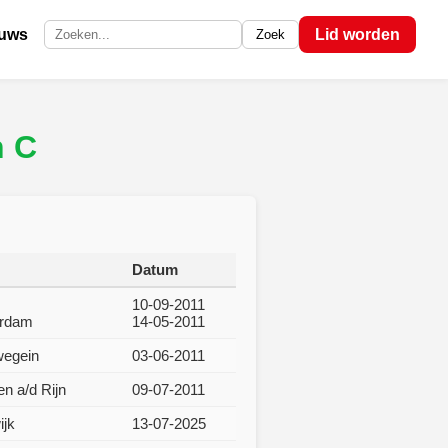
euws
Lid worden
Zoek
Zoek op de site
n C
Datum
10-09-2011
rdam
14-05-2011
wegein
03-06-2011
en a/d Rijn
09-07-2011
jk
13-07-2025