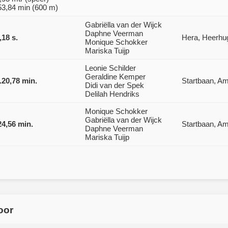
53,84 min (600 m)
Gabriëlla van der Wijck
Daphne Veerman
,18 s.
Hera, Heerhu
Monique Schokker
Mariska Tuijp
Leonie Schilder
Geraldine Kemper
.20,78 min.
Startbaan, A
Didi van der Spek
Delilah Hendriks
Monique Schokker
Gabriëlla van der Wijck
24,56 min.
Startbaan, A
Daphne Veerman
Mariska Tuijp
oor