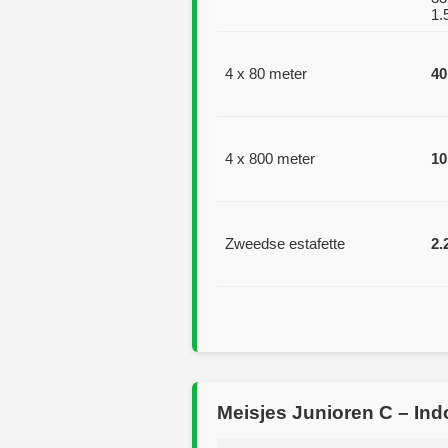
1.
4 x 80 meter
40
4 x 800 meter
10
Zweedse estafette
2.
Meisjes Junioren C – Ind