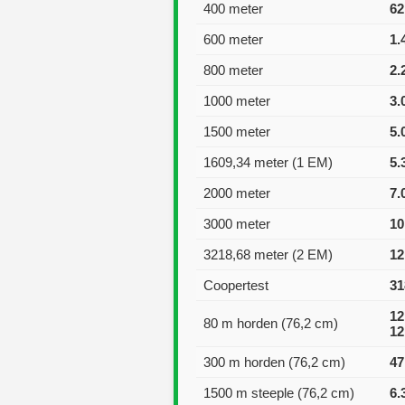
400 meter
62
600 meter
1.
800 meter
2.
1000 meter
3.
1500 meter
5.
1609,34 meter (1 EM)
5.
2000 meter
7.
3000 meter
10
3218,68 meter (2 EM)
12
Coopertest
31
12
80 m horden (76,2 cm)
12
300 m horden (76,2 cm)
47
1500 m steeple (76,2 cm)
6.