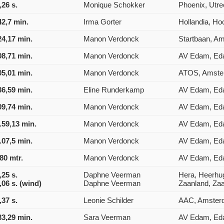
,26 s.
Monique Schokker
Phoenix, Utre
42,7 min.
Irma Gorter
Hollandia, Ho
24,17 min.
Manon Verdonck
Startbaan, A
08,71 min.
Manon Verdonck
AV Edam, E
05,01 min.
Manon Verdonck
ATOS, Amste
36,59 min.
Eline Runderkamp
AV Edam, E
09,74 min.
Manon Verdonck
AV Edam, E
.59,13 min.
Manon Verdonck
AV Edam, E
.07,5 min.
Manon Verdonck
AV Edam, E
80 mtr.
Manon Verdonck
AV Edam, E
,25 s.
Daphne Veerman
Hera, Heerhu
,06 s. (wind)
Daphne Veerman
Zaanland, Z
,37 s.
Leonie Schilder
AAC, Amster
33,29 min.
Sara Veerman
AV Edam, E