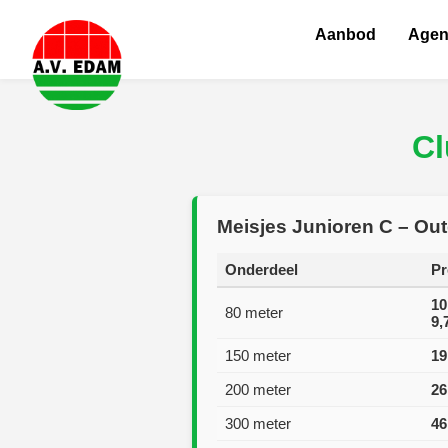
Aanbod
Age
Cl
Meisjes Junioren C – Ou
Onderdeel
Pr
10
80 meter
9,
150 meter
19
200 meter
26
300 meter
46