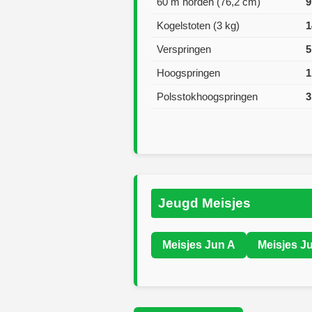
60 m horden (76,2 cm)
9
Kogelstoten (3 kg)
1
Verspringen
5
Hoogspringen
1
Polsstokhoogspringen
3
Jeugd Meisjes
Meisjes Jun A
Meisjes J