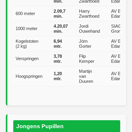
min.
Zwarthoed
Edam
2.09,7
Harry
AV Edam,
600 meter
min.
Zwarthoed
Edam
4.20,07
Jordi
SIAG,
1000 meter
min.
Ouwehand
Groningen
Kogelstoten
6,94
Jörn
AV Edam,
(2 kg)
mtr.
Gorter
Edam
3,78
Flip
AV Edam,
Verspringen
mtr.
Kemper
Edam
Martijn
1,20
AV Edam,
Hoogspringen
van
mtr.
Edam
Duuren
Jongens Pupillen