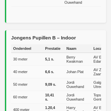
Ouwehand
Jongens Pupillen B – Indoor
Onderdeel
Prestatie
Naam
Locatie
Berry
AV Edam,
30 meter
5,1 s.
Kwakman
Edam
AV Zaanla
40 meter
6,6 s.
Johan Plat
Zaandam
Jordi
Galgenwaa
50 meter
9,09 s.
Ouwehand
Utrecht
10,41
Jordi
Topsportha
60 meter
s.
Ouwehand
Gent (BE)
1.20,4
Harry
AV Edam,
400 meter