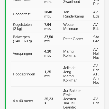
min.
Zwarthoed
Purmeren
2840
Jan
AV Edam
Coopertest
mtr.
Runderkamp
Edam
Kogelstoten
7,64
Wouter
AV Edam
(2 kg)
mtr.
Molenaar
Edam
Balwerpen
37,50
SAV,
Peter Gorter
(140–160 g)
mtr.
Grootebr
AV
4,10
Marnix
Verspringen
Hollandia,
mtr.
Kolkman
Hoorn
AV Edam
Jelle de
Edam
1,25
Jong
Hoogspringen
ATOS,
mtr.
Marnix
Amsterd
Kolkman
Noord
Jur Bakker
Emiel
25,23
Joosten
AV Edam
4 × 40 meter
s.
Tim Tel
Edam
Leandro