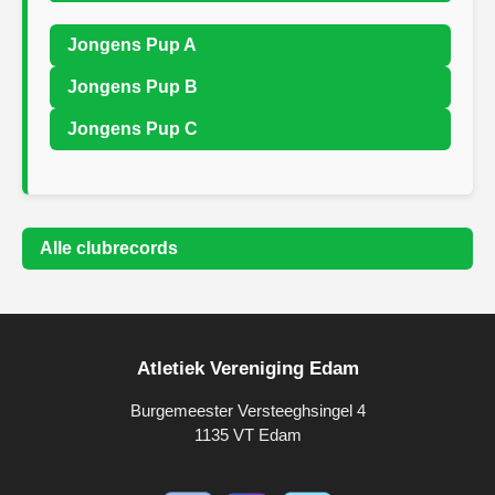
Jongens Pup A
Jongens Pup B
Jongens Pup C
Alle clubrecords
Atletiek Vereniging Edam
Burgemeester Versteeghsingel 4
1135 VT Edam