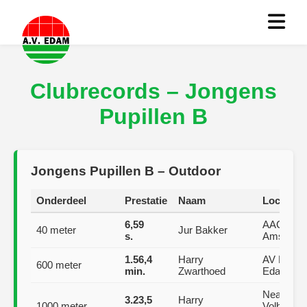
Clubrecords – Jongens
Pupillen B
Jongens Pupillen B – Outdoor
Onderdeel
Prestatie
Naam
Locatie
6,59
AAC,
40 meter
Jur Bakker
s.
Amsterd
1.56,4
Harry
AV Edam
600 meter
min.
Zwarthoed
Edam
Nea
3.23,5
Harry
1000 meter
Volhardin