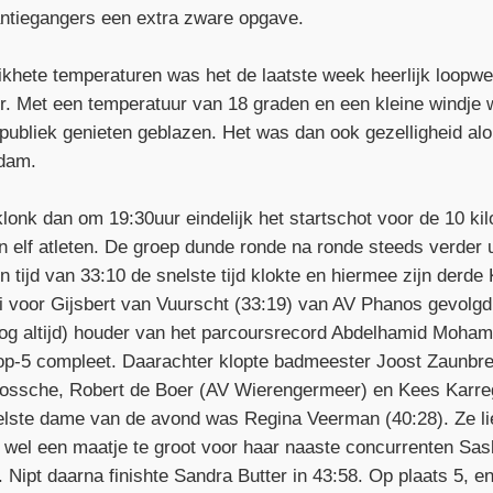
ntiegangers een extra zware opgave.
ikhete temperaturen was het de laatste week heerlijk loopw
er. Met een temperatuur van 18 graden en een kleine windje 
ubliek genieten geblazen. Het was dan ook gezelligheid al
Edam.
onk dan om 19:30uur eindelijk het startschot voor de 10 kilo
 elf atleten. De groep dunde ronde na ronde steeds verder ui
 tijd van 33:10 de snelste tijd klokte en hiermee zijn derde 
 voor Gijsbert van Vuurscht (33:19) van AV Phanos gevolgd 
og altijd) houder van het parcoursrecord Abdelhamid Moha
top-5 compleet. Daarachter klopte badmeester Joost Zaunbre
Bossche, Robert de Boer (AV Wierengermeer) en Kees Karreg
nelste dame van de avond was Regina Veerman (40:28). Ze li
wel een maatje te groot voor haar naaste concurrenten Sas
Nipt daarna finishte Sandra Butter in 43:58. Op plaats 5, en