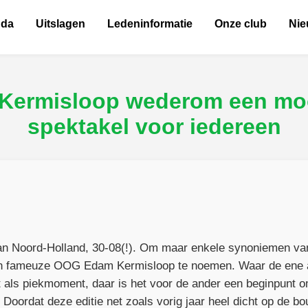
nda
Uitslagen
Ledeninformatie
Onze club
Ni
ermisloop wederom een moo
spektakel voor iedereen
an Noord-Holland, 30-08(!). Om maar enkele synoniemen van
en fameuze OOG Edam Kermisloop te noemen. Waar de ene 
t als piekmoment, daar is het voor de ander een beginpunt o
Doordat deze editie net zoals vorig jaar heel dicht op de 