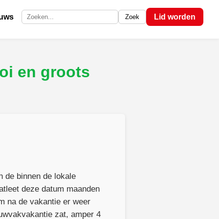
euws
Lid worden
Zoek
Zoek op de site
i en groots
 de binnen de lokale
atleet deze datum maanden
m na de vakantie er weer
bouwvakvakantie zat, amper 4