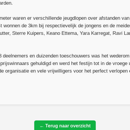
arden.
meter waren er verschillende jeugdlopen over afstanden van
st wonnen de 3km bij respectievelijk de jongens en de mei
tter, Sterre Kuipers, Keano Ettema, Yara Karregat, Ravi La
428 deelnemers en duizenden toeschouwers was het wedero
 prijswinnaars gehuldigd en werd het festijn tot in de vroeg
e organisatie en vele vrijwilligers voor het perfect verlope
← Terug naar overzicht