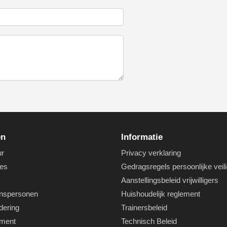
en
Informatie
ur
Privacy verklaring
es
Gedragsregels persoonlijke veil
Aanstellingsbeleid vrijwilligers
nspersonen
Huishoudelijk reglement
dering
Trainersbeleid
ement
Technisch Beleid