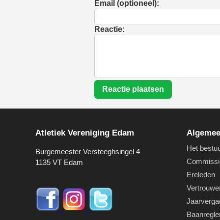
Email (optioneel):
Reactie:
Reactie plaatsen
Atletiek Vereniging Edam
Algeme
Het bestu
Burgemeester Versteeghsingel 4
Commissi
1135 VT Edam
Ereleden
Vertrouwe
Jaarverga
Baanregl