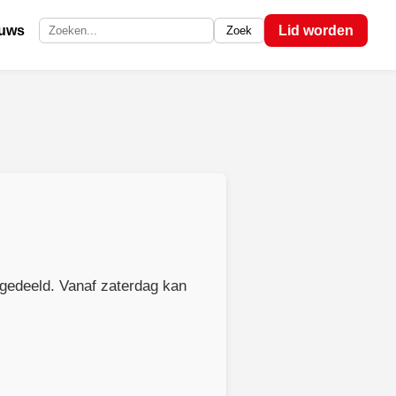
euws
Lid worden
Zoek
Zoek op de site
tgedeeld. Vanaf zaterdag kan