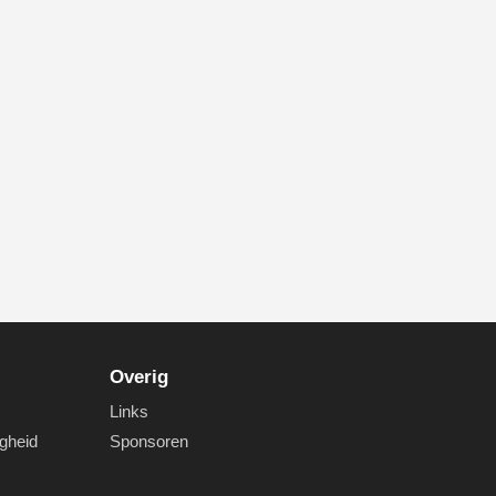
Overig
Links
igheid
Sponsoren