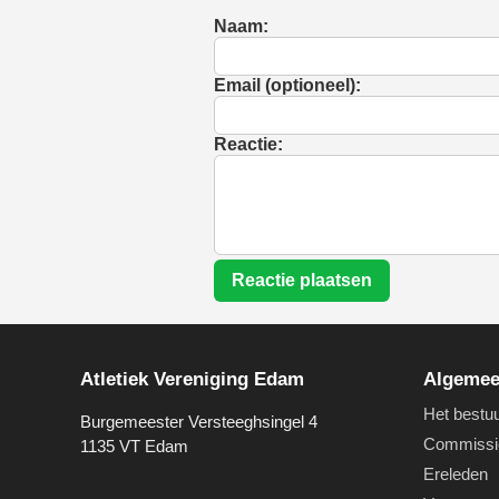
Naam:
Email (optioneel):
Reactie:
Reactie plaatsen
Atletiek Vereniging Edam
Algeme
Het bestu
Burgemeester Versteeghsingel 4
Commissi
1135 VT Edam
Ereleden