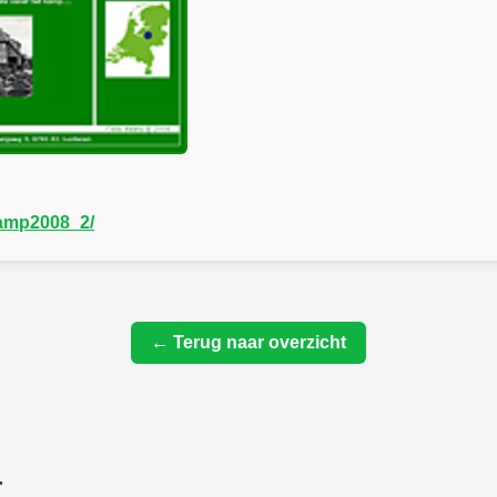
/kamp2008_2/
← Terug naar overzicht
r