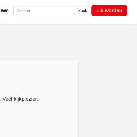
euws
Lid worden
Zoek
Zoek op de site
Veel kijkplezier.