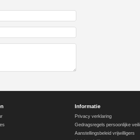
en
Informatie
ur
Privacy verklaring
es
Gedragsregels persoonlijke veil
Aanstellingsbeleid vrijwilligers