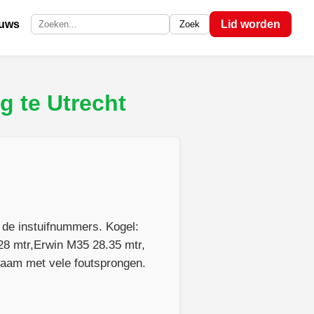
euws
Lid worden
Zoek
Zoek op de site
g te Utrecht
de instuifnummers. Kogel:
28 mtr,Erwin M35 28.35 mtr,
zaam met vele foutsprongen.