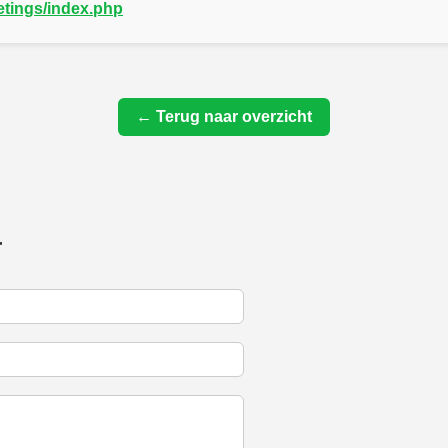
etings/index.php
← Terug naar overzicht
r