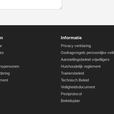
en
Informatie
ur
Privacy verklaring
es
Gedragsregels persoonlijke veil
Aanstellingsbeleid vrijwilligers
nspersonen
Huishoudelijk reglement
dering
Trainersbeleid
ement
Technisch Beleid
Veiligheidsdocument
Pestprotocol
Beleidsplan