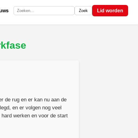
euws
Lid worden
Zoek
Zoek op de site
rkfase
er de rug en er kan nu aan de
egd, en er volgen nog veel
 hard werken en voor de start