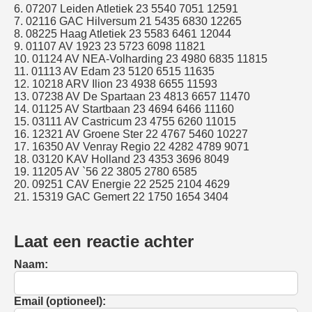
6. 07207 Leiden Atletiek 23 5540 7051 12591
7. 02116 GAC Hilversum 21 5435 6830 12265
8. 08225 Haag Atletiek 23 5583 6461 12044
9. 01107 AV 1923 23 5723 6098 11821
10. 01124 AV NEA-Volharding 23 4980 6835 11815
11. 01113 AV Edam 23 5120 6515 11635
12. 10218 ARV Ilion 23 4938 6655 11593
13. 07238 AV De Spartaan 23 4813 6657 11470
14. 01125 AV Startbaan 23 4694 6466 11160
15. 03111 AV Castricum 23 4755 6260 11015
16. 12321 AV Groene Ster 22 4767 5460 10227
17. 16350 AV Venray Regio 22 4282 4789 9071
18. 03120 KAV Holland 23 4353 3696 8049
19. 11205 AV `56 22 3805 2780 6585
20. 09251 CAV Energie 22 2525 2104 4629
21. 15319 GAC Gemert 22 1750 1654 3404
Laat een reactie achter
Naam:
Email (optioneel):