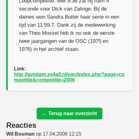
Loopcompetitie. Met 9:36 zat hij ruim 4
seconde voor Dick van Zalinge. Bij de
dames won Sandra Butter haar serie in een
tijd van 11:59,7. Dank zij de medewerking
van Theo Mossel heb ik nu ook de eerste
twee jaargangen van de OSC (1975 en
1976) in het archief staan.
Link:
http://avedam.xs4all.nl/osc/index.php?page=co
mpetitie&competitie=2006
← Terug naar overzicht
Reacties
Wil Bouman
op 17.04.2006 12:15