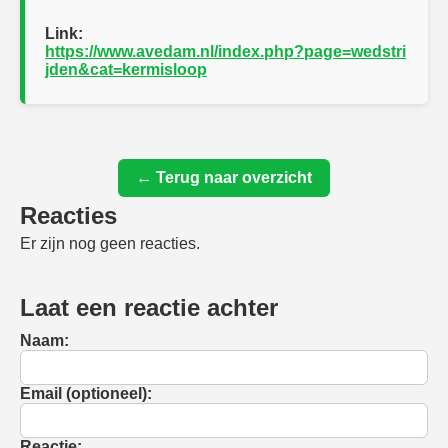
Link:
https://www.avedam.nl/index.php?page=wedstri
jden&cat=kermisloop
← Terug naar overzicht
Reacties
Er zijn nog geen reacties.
Laat een reactie achter
Naam:
Email (optioneel):
Reactie: