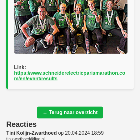
Link:
https://www.schneiderelectricparismarathon.co
m/en/event/results
← Terug naar overzicht
Reacties
Tini Kolijn-Zwarthoed
op 20.04.2024 18:59
tinizwarthoed@live.nl