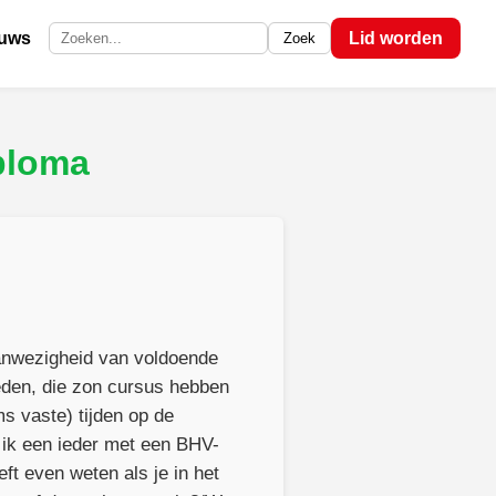
euws
Lid worden
Zoek
Zoek op de site
ploma
anwezigheid van voldoende
eden, die zon cursus hebben
s vaste) tijden op de
 ik een ieder met een BHV-
ft even weten als je in het