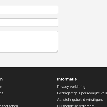
en
Informatie
ur
Privacy verklaring
es
Gedragsregels persoonlijke veil
Aanstellingsbeleid vrijwilligers
nspersonen
Huishoudelijk reglement