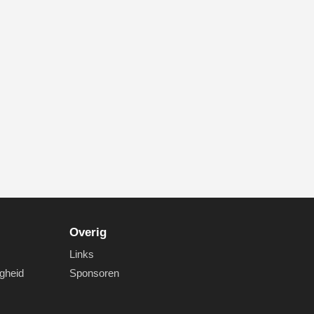
Overig
Links
igheid
Sponsoren