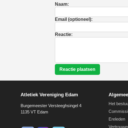
Naam:
Email (optioneel):
Reactie:
Reactie plaatsen
Atletiek Vereniging Edam
Algeme
Het bestu
Burgemeester Versteeghsingel 4
Commissi
1135 VT Edam
Ereleden
Vertrouwe