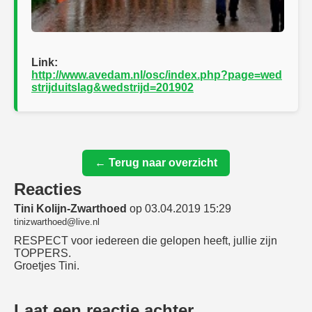
Link:
http://www.avedam.nl/osc/index.php?page=wed
strijduitslag&wedstrijd=201902
← Terug naar overzicht
Reacties
Tini Kolijn-Zwarthoed
op 03.04.2019 15:29
tinizwarthoed@live.nl
RESPECT voor iedereen die gelopen heeft, jullie zijn
TOPPERS.
Groetjes Tini.
Laat een reactie achter