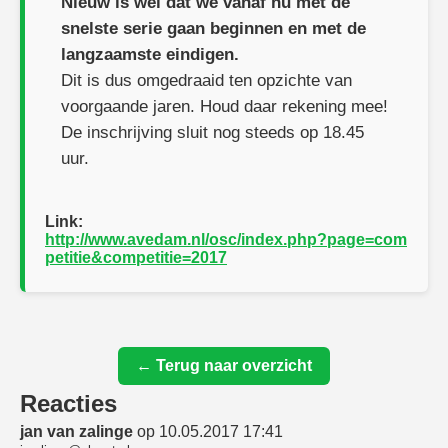
Nieuw is wel dat we vanaf nu met de
snelste serie gaan beginnen en met de
langzaamste eindigen.
Dit is dus omgedraaid ten opzichte van
voorgaande jaren. Houd daar rekening mee!
De inschrijving sluit nog steeds op 18.45
uur.
Link:
http://www.avedam.nl/osc/index.php?page=com
petitie&competitie=2017
← Terug naar overzicht
Reacties
jan van zalinge
op 10.05.2017 17:41