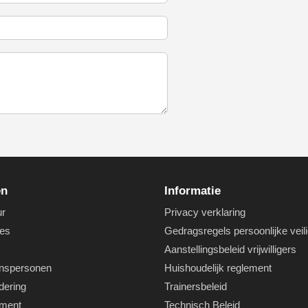
en
Informatie
ur
Privacy verklaring
es
Gedragsregels persoonlijke veil
Aanstellingsbeleid vrijwilligers
nspersonen
Huishoudelijk reglement
dering
Trainersbeleid
ement
Technisch Beleid