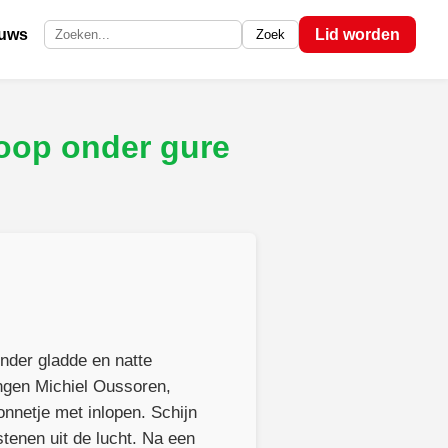
euws
Lid worden
Zoek
Zoek op de site
oop onder gure
nder gladde en natte
ngen Michiel Oussoren,
nnetje met inlopen. Schijn
lstenen uit de lucht. Na een