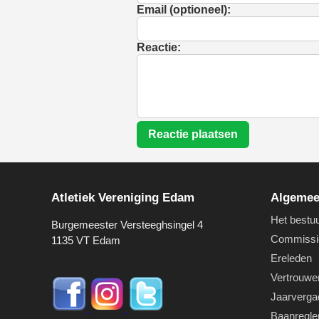
Email (optioneel):
Reactie:
Reactie plaatsen
Atletiek Vereniging Edam
Algeme
Het bestu
Burgemeester Versteeghsingel 4
Commissi
1135 VT Edam
Ereleden
Vertrouwe
Jaarverga
Baanregl