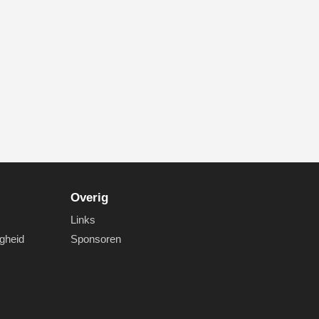
Overig
Links
igheid
Sponsoren