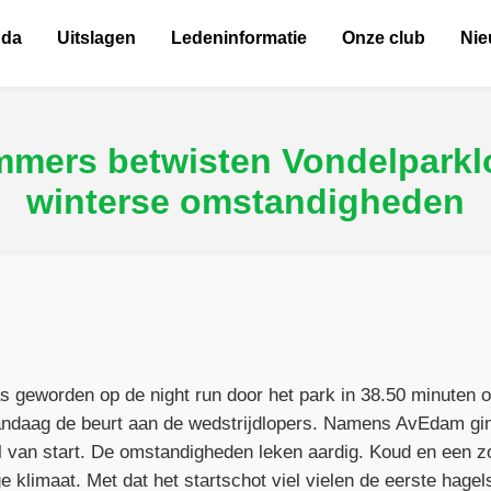
nda
Uitslagen
Ledeninformatie
Onze club
Ni
ammers betwisten Vondelparkl
winterse omstandigheden
 geworden op de night run door het park in 38.50 minuten o
ndaag de beurt aan de wedstrijdlopers. Namens AvEdam gi
 van start. De omstandigheden leken aardig. Koud en een zo
ige klimaat. Met dat het startschot viel vielen de eerste hage