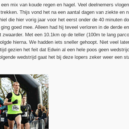
in een mix van koude regen en hagel. Veel deelnemers vlogen
 trekken. Thijs vond het na een aantal dagen van ziekte en
hiel die hier vorig jaar voor het eerst onder de 40 minuten 
 ging goed mee. Alleen had hij teveel verloren in de derde e
at zwaarder. Met een 10.1km op de teller (100m te lang parc
s volgde hierna. We hadden iets sneller gehoopt. Niet veel la
tijd gezien het feit dat Edwin al een hele poos geen wedstrij
lgende wedstrijd gaat het bij deze lopers zeker weer een sta