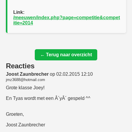
Link:
/meeuwen/index.php?page=competitie&compet
itie=2014
← Terug naar overzicht
Reacties
Joost Zaunbrecher
op 02.02.2015 12:10
jmz3688@hotmail.com
Grote klasse Joey!
En Tyas wordt met een Â´yÂ´ gespeld ^^
Groeten,
Joost Zaunbrecher