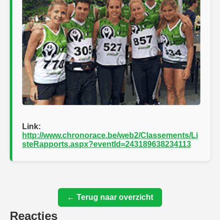
Link:
http://www.chronorace.be/web2/Classements/Li
steRapports.aspx?eventId=243189638234113
← Terug naar overzicht
Reacties