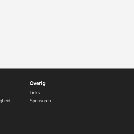
Overig
Links
igheid
Sponsoren