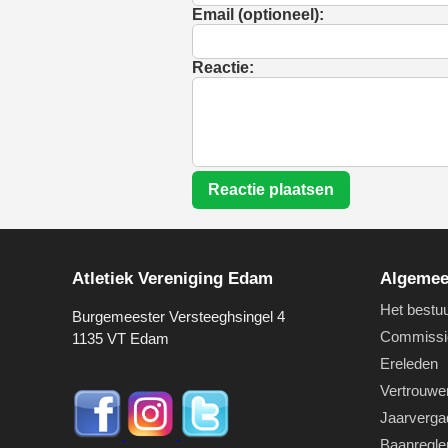
Email (optioneel):
Reactie:
Reactie plaatsen
Atletiek Vereniging Edam
Algeme
Het bestu
Burgemeester Versteeghsingel 4
Commissi
1135 VT Edam
Ereleden
Vertrouwe
Jaarverga
Baanregl