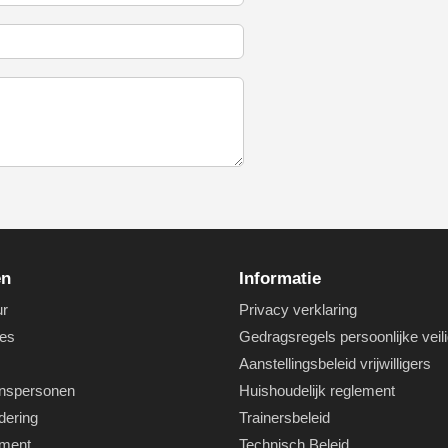
en
Informatie
ur
Privacy verklaring
es
Gedragsregels persoonlijke veil
Aanstellingsbeleid vrijwilligers
nspersonen
Huishoudelijk reglement
dering
Trainersbeleid
ement
Technisch Beleid