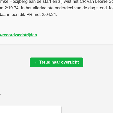
emke Hooijberg aan de start en zij wist het CR van Leonie S
van 2:19.74. In het allerlaatste onderdeel van de dag stond 
 daarin een dik PR met 2:04.34.
th-recordwedstrijden
← Terug naar overzicht
r