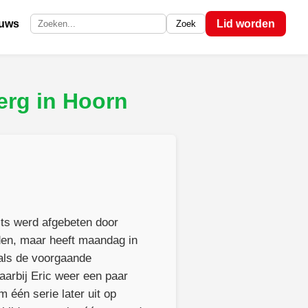
euws
Lid worden
Zoek
Zoek op de site
erg in Hoorn
its werd afgebeten door
den, maar heeft maandag in
 als de voorgaande
aarbij Eric weer een paar
 één serie later uit op