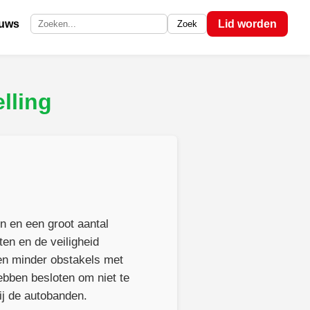
euws
Lid worden
Zoek
Zoek op de site
lling
 en een groot aantal
ten en de veiligheid
en minder obstakels met
ebben besloten om niet te
ij de autobanden.