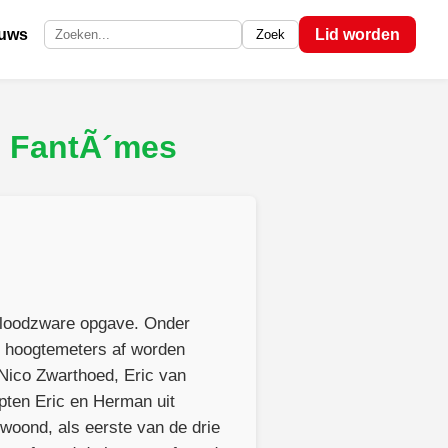
euws
Lid worden
Zoek
Zoek op de site
s FantÃ´mes
n loodzware opgave. Onder
0 hoogtemeters af worden
Nico Zwarthoed, Eric van
pten Eric en Herman uit
woond, als eerste van de drie