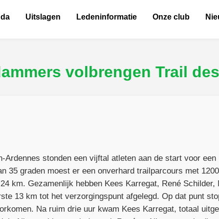
nda
Uitslagen
Ledeninformatie
Onze club
Ni
Edammers volbrengen Trail de
n-Ardennes stonden een vijftal atleten aan de start voor ee
an 35 graden moest er een onverhard trailparcours met 120
 24 km. Gezamenlijk hebben Kees Karregat, René Schilder, 
ste 13 km tot het verzorgingspunt afgelegd. Op dat punt sto
orkomen. Na ruim drie uur kwam Kees Karregat, totaal uitge