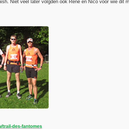
nish. Niet veel later volgden ook René en Nico voor wie dit 
/trail-des-fantomes