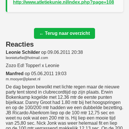
http://www.atletiekunie.nl/index.php?page=108
← Terug naar overzicht
Reacties
Leonie Schilder
op 09.06.2011 20:38
leonieturfie@hotmail.com
Zozo Ed! Topper! x Leonie
Manfred
op 05.06.2011 19:03
m.mooyer@planet.nl
De dag begon bewolkt met lichte regen maar de nieuwe
party tent stond in clubrecordtijd op zijn plaats. Erwin
Bokenkamp kogelde met 12.36 mtr de eerste punten
bijelkaar. Danny Groot had 1.80 mtr bij het hoogspringen
en op de 100/200 mtr hadden we een dubbelde bezetting.
JB Ricardo Aberkrom liep op de 100 mtr 12,75 sec en
weet nu ook wat een 200 mtr is. Hij liep een mooie tijd
van 25,80 sec. Nick Jonk was weer helemaal fit en liep
op de 100 mtr verrassend makkelijk 12,13 sec. Op de 200