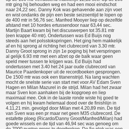
mtr ging hij behouden weg en had een mooi eindschot
naar 24,22 sec. Danny Kok was gehavende aan zijn voet
en wist ondanks de pijn een beste seizoentijd te lopen op
de 400 mtr in 56,76 sec. Manfred Mooyer liep op dezelfde
afstand met 10 hordes ertussendoor naar 63,44 sec.
Martijn Baart kwam bij het discuswerpen tot 35.81 mtr
(een krappe 40 mtr). Ondertussen was Ed Buijs nog
steeds aan het polsstokspringen. Het ging hem makkelijk
af en hij sprong al richting het clubrecord van 3.30 mtr.
Danny Groot sprong in zijn 1e poging bij het verspringen
al gelijk 6.93 mtr met een afzet op de balk waar geen
speld meer tussen te krijgen was. Ed Buijs had
ondertussen met 3.40 het 24 jaar oude clubrecord van
Maurice Paardenkoper uit de recordboeken gesprongen.
De 1500 mtr was ook een titanenstrijd. Na lang wachten
mocht de snelste serie van start met voor AV Edam Sven
Hagen en Milan Mazurel in de strijd. Milan had het zwaar
maar Sven kon aanhaken bij de kopgroep en liep
maximaal mee. Ook in de laaste ronde wiste hij goed te
volgen en hij kwam helemaal dood over de finishlijn in
4.11,21 min. gevolgd door Milan met 4.20,89 min. De tijd
van Sven was een pr maar net geen M35 clubrecord. De
estafette ploeg (Ricardo/Danny Groot/Manfred/Milan) had
goede wissels en de tijd van 46,94 sec was genoeg om
de 7000 punten grens te doorbreken. De 5e plek was een