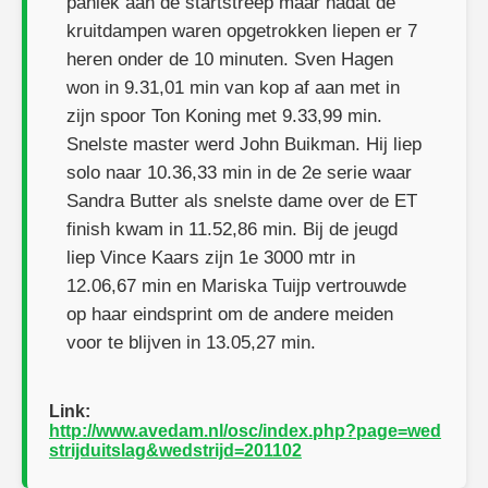
paniek aan de startstreep maar nadat de
kruitdampen waren opgetrokken liepen er 7
heren onder de 10 minuten. Sven Hagen
won in 9.31,01 min van kop af aan met in
zijn spoor Ton Koning met 9.33,99 min.
Snelste master werd John Buikman. Hij liep
solo naar 10.36,33 min in de 2e serie waar
Sandra Butter als snelste dame over de ET
finish kwam in 11.52,86 min. Bij de jeugd
liep Vince Kaars zijn 1e 3000 mtr in
12.06,67 min en Mariska Tuijp vertrouwde
op haar eindsprint om de andere meiden
voor te blijven in 13.05,27 min.
Link:
http://www.avedam.nl/osc/index.php?page=wed
strijduitslag&wedstrijd=201102