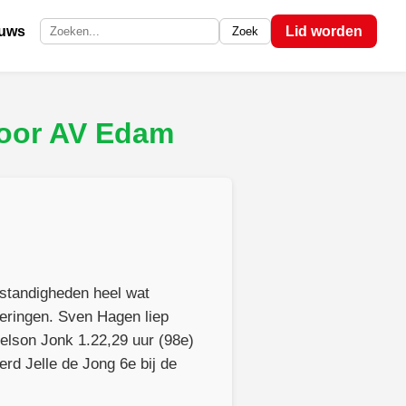
euws
Lid worden
Zoek
Zoek op de site
door AV Edam
standigheden heel wat
eringen. Sven Hagen liep
Nelson Jonk 1.22,29 uur (98e)
rd Jelle de Jong 6e bij de