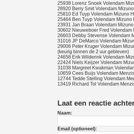
25938 Lorenz Snoek Volendam Mizu
28920 Berry Smit Volendam Mizuno
25810 Ed Tuyp Volendam Mizuno Ha
25464 Ben Tuyp Volendam Mizuno H
23931 Jan Braan Volendam Mizuno 
30602 Nieuweboer Fred Volendam M
26603 Debby Stevense Volendam Mi
31016 JP DeMarco Volendam Mizuno
29006 Peter Kruger Volendam Mizu
(keurig binnen de 2 uur gebleven)
24658 Erik Wilderink Volendam Miz
22424 Niels Keijzer Volendam Mizu
31038 Margreet Kwakman Volendam
10659 Cees Buijs Volendam Menzis 
12744 Tedde Stelling Volendam Menz
13419 Richard Tol Volendam Menzis 
Laat een reactie achte
Naam:
Email (optioneel):