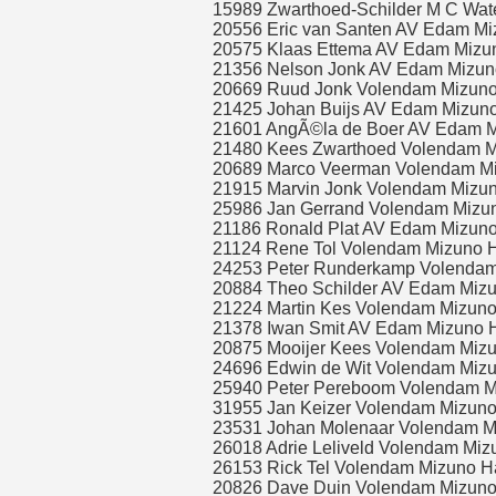
15989 Zwarthoed-Schilder M C Wate
20556 Eric van Santen AV Edam Mi
20575 Klaas Ettema AV Edam Mizun
21356 Nelson Jonk AV Edam Mizuno
20669 Ruud Jonk Volendam Mizuno 
21425 Johan Buijs AV Edam Mizuno
21601 AngÃ©la de Boer AV Edam M
21480 Kees Zwarthoed Volendam Mi
20689 Marco Veerman Volendam Miz
21915 Marvin Jonk Volendam Mizun
25986 Jan Gerrand Volendam Mizun
21186 Ronald Plat AV Edam Mizuno
21124 Rene Tol Volendam Mizuno H
24253 Peter Runderkamp Volendam
20884 Theo Schilder AV Edam Mizu
21224 Martin Kes Volendam Mizuno
21378 Iwan Smit AV Edam Mizuno H
20875 Mooijer Kees Volendam Mizu
24696 Edwin de Wit Volendam Mizu
25940 Peter Pereboom Volendam Mi
31955 Jan Keizer Volendam Mizuno
23531 Johan Molenaar Volendam Mi
26018 Adrie Leliveld Volendam Miz
26153 Rick Tel Volendam Mizuno Ha
20826 Dave Duin Volendam Mizuno 