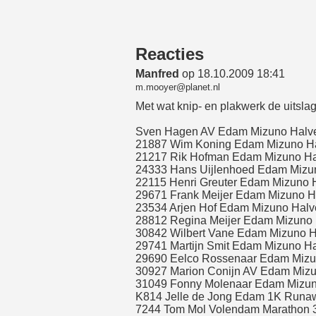
Reacties
Manfred
op 18.10.2009 18:41
m.mooyer@planet.nl
Met wat knip- en plakwerk de uits
Sven Hagen AV Edam Mizuno Halve
21887 Wim Koning Edam Mizuno Ha
21217 Rik Hofman Edam Mizuno Ha
24333 Hans Uijlenhoed Edam Mizun
22115 Henri Greuter Edam Mizuno 
29671 Frank Meijer Edam Mizuno H
23534 Arjen Hof Edam Mizuno Halv
28812 Regina Meijer Edam Mizuno 
30842 Wilbert Vane Edam Mizuno H
29741 Martijn Smit Edam Mizuno Ha
29690 Eelco Rossenaar Edam Mizun
30927 Marion Conijn AV Edam Mizu
31049 Fonny Molenaar Edam Mizun
K814 Jelle de Jong Edam 1K Runa
7244 Tom Mol Volendam Marathon 3