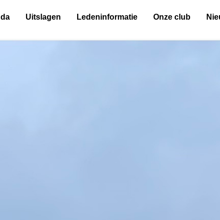
nda
Uitslagen
Ledeninformatie
Onze club
Ni