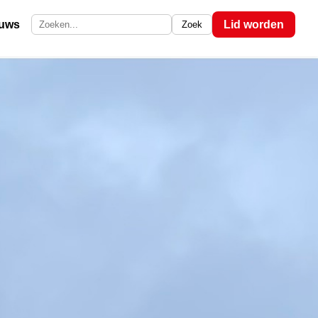
euws
Lid worden
Zoek
Zoek op de site