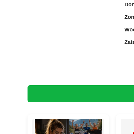
Don
Zon
Woe
Zat