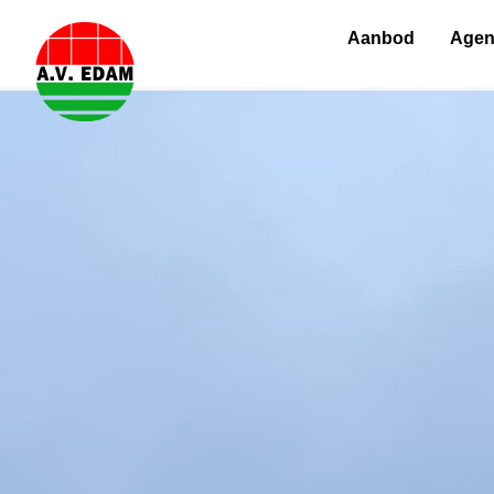
Aanbod
Age