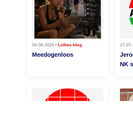
04-08-2026 •
Lollies blog
27-07-
Meedogenloos
Jero
NK 