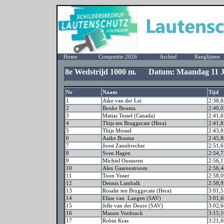
Home
Competitie 2026
Archief
Ranglijsten
8e Wedstrijd 1000 m. Datum: Maandag 11 Ju
Nr
Naam
Tijd
1
Aike van der Lei
2:38,8
2
Bouke Bouma
2:40,0
3
Matias Tessel (Canada)
2:41,6
4
Thijs ten Bruggecate (Hera)
2:41,8
5
Thijs Mossel
2:43,8
6
Aaike Bouma
2:45,8
7
Joost Zaunbrecher
2:51,6
8
Sven Hagen
2:54,7
9
Michiel Oussoren
2:56,1
10
Alex Gaarenstroom
2:56,4
11
Toon Visser
2:58,0
12
Dennis Lambalk
2:58,9
13
Rosalie ten Bruggecate (Hera)
3:01,5
14
Eline van Langen (SAV)
3:01,6
15
Jelle van der Deure (SAV)
3:02,6
16
Manon Verdonck
3:15,1
17
Robin Kras
3:21,6