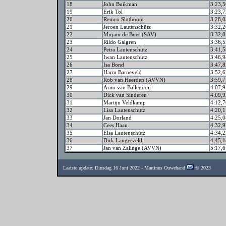
18
John Buikman
3:23,5
19
Erik Tol
3:23,7
20
Remco Slotboom
3:28,0
21
Jeroen Lautenschütz
3:32,2
22
Mirjam de Boer (SAV)
3:32,8
23
Rildo Galgren
3:36,5
24
Petra Lautenschütz
3:41,5
25
Iwan Lautenschütz
3:46,9
26
Isa Bond
3:47,8
27
Harm Barneveld
3:52,6
28
Rob van Heerden (AVVN)
3:59,7
29
Arno van Ballegooij
4:07,9
30
Dick van Sinderen
4:09,9
31
Martijn Veldkamp
4:12,7
32
Lisa Lautenschutz
4:20,1
33
Jan Dorland
4:25,0
34
Cees Haan
4:32,9
35
Elsa Lautenschütz
4:34,2
36
Dirk Langerveld
4:45,1
37
Jan van Zalinge (AVVN)
5:17,6
Laatste update: Dinsdag 16 Juni 2022 - Martinus Ouwehand
© 2023