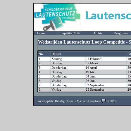
Home
Competitie 2026
Archief
Ranglijsten
Wedstrijden Lautenschutz Loop Competitie - S
Nr.
Datum
Af
1
Zondag
01 Februari
10
2
Dinsdag
31 Maart
5 
3
Donderdag
16 April
30
4
Dinsdag
19 Mei
1 
5
Donderdag
04 Juni
15
6
Vrijdag
26 Juni
80
7
Donderdag
03 September
10
8
Vrijdag
25 September
20
Laatste update: Dinsdag 16 Juni - Martinus Ouwehand
© 2023