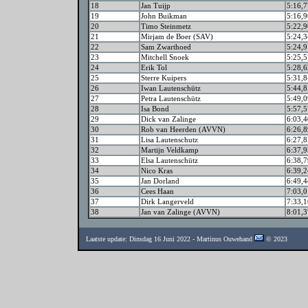
18
Jan Tuijp
5:16,7
19
John Buikman
5:16,9
20
Timo Steinmetz
5:22,9
21
Mirjam de Boer (SAV)
5:24,3
22
Sam Zwarthoed
5:24,9
23
Mitchell Snoek
5:25,5
24
Erik Tol
5:28,6
25
Sterre Kuipers
5:31,8
26
Iwan Lautenschütz
5:44,8
27
Petra Lautenschütz
5:49,0
28
Isa Bond
5:57,5
29
Dick van Zalinge
6:03,4
30
Rob van Heerden (AVVN)
6:26,8
31
Lisa Lautenschutz
6:27,8
32
Martijn Veldkamp
6:37,9
33
Elsa Lautenschütz
6:38,7
34
Nico Kras
6:39,2
35
Jan Dorland
6:49,4
36
Cees Haan
7:03,0
37
Dirk Langerveld
7:33,1
38
Jan van Zalinge (AVVN)
8:01,3
Laatste update: Dinsdag 16 Juni 2022 - Martinus Ouwehand
© 2023