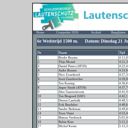
Home
Competitie 2026
Archief
Ranglijsten
6e Wedstrijd 1500 m. Datum: Dinsdag 21 Ju
Nr
Naam
Tijd
1
Bouke Bouma
4:11,8
2
Thijs Mossel
4:21,3
3
Daniel Peters (ATOS)
4:22,4
4
Aaike Bouma
4:24,6
5
Nico Zwarthoed
4:27,3
6
Joost Zaunbrecher
4:28,8
7
Ton Koning
4:36,8
8
Jasper Smidt (ATOS)
4:37,7
9
Alex Gaarenstroom
4:41,0
10
Ton Bosgoed (SAV)
4:42,1
11
Dennis Lambalk
4:48,5
12
Erik Beudeker
4:48,6
13
Sander Buikman
4:49,6
14
Toon Visser
4:53,4
15
Manon Verdonck
5:01,6
16
Robin Kras
5:11,2
17
Michel Kwint
5:15,3