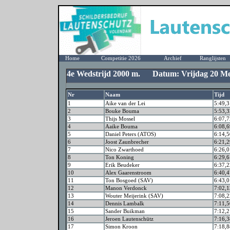
Home
Competitie 2026
Archief
Ranglijsten
4e Wedstrijd 2000 m. Datum: Vrijdag 20 Me
Nr
Naam
Tijd
1
Aike van der Lei
5:49,3
2
Bouke Bouma
5:53,3
3
Thijs Mossel
6:07,7
4
Aaike Bouma
6:08,6
5
Daniel Peters (ATOS)
6:14,5
6
Joost Zaunbrecher
6:21,2
7
Nico Zwarthoed
6:26,0
8
Ton Koning
6:29,6
9
Erik Beudeker
6:37,2
10
Alex Gaarenstroom
6:40,4
11
Ton Bosgoed (SAV)
6:43,0
12
Manon Verdonck
7:02,1
13
Wouter Meijerink (SAV)
7:08,2
14
Dennis Lambalk
7:11,5
15
Sander Buikman
7:12,2
16
Jeroen Lautenschütz
7:16,3
17
Simon Kroon
7:18,8