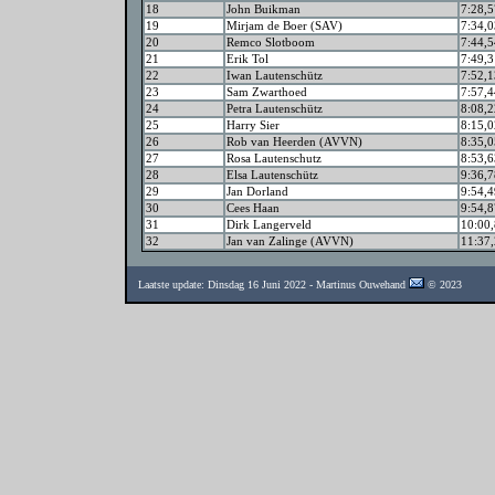
18
John Buikman
7:28,5
19
Mirjam de Boer (SAV)
7:34,0
20
Remco Slotboom
7:44,5
21
Erik Tol
7:49,3
22
Iwan Lautenschütz
7:52,1
23
Sam Zwarthoed
7:57,4
24
Petra Lautenschütz
8:08,2
25
Harry Sier
8:15,0
26
Rob van Heerden (AVVN)
8:35,0
27
Rosa Lautenschutz
8:53,6
28
Elsa Lautenschütz
9:36,7
29
Jan Dorland
9:54,4
30
Cees Haan
9:54,8
31
Dirk Langerveld
10:00
32
Jan van Zalinge (AVVN)
11:37
Laatste update: Dinsdag 16 Juni 2022 - Martinus Ouwehand
© 2023