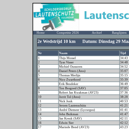
Home
Competitie 2026
Archief
Ranglijsten
2e Wedstrijd 10 km Datum: Dinsdag 29 Maa
Nr
Naam
Tijd
1
Thijs Mossel
34:43
2
Tyas Visser
34:48
3
Michiel Oussoren
34:52
4
Daniel Peters (Atos)
35:07
5
Thomas Merlijn
35:15
6
Nico Zwarthoed
35:39
7
Erik Beudeker
36:49
8
Ton Bosgoed (SAV)
37:05
9
Robert Jan Kwakman (AV23)
37:36
10
Jorrit Tol (Atos)
38:28
11
Nick Jonk
40:53
12
Jeroen Lautenschütz
41:21
13
André Diemeer (Lycurgus)
41:41
14
John Buikman
41:47
15
Jan Kreuk (SAV)
42:11
16
Edwin Sier
42:12
17
Marinde Bond (AV23)
43:23