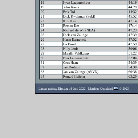
18
Iwan Lautenschütz
44:19
19
John Kaars
44:29
20
Erik Tol
44:32
21
Dick Kwakman (kuki)
45:52
22
Kim Kes
47:14
23
Remco Kes
47:14
24
Richard de Wit (NEA)
47:23
25
Dick van Zalinge
47:39
26
Harm Barneveld
47:52
27
Isa Bond
47:59
28
Hilly Jonk
50:06
29
Martijn Veldkamp
51:22
30
Elsa Lautenschütz
52:04
31
Cees Haan
54:39
32
Jan Dorland
54:39
33
Jan van Zalinge (AVVN)
60:38
34
Ronald Heijeler
63:20
Laatste update: Dinsdag 16 Juni 2022 - Martinus Ouwehand
© 2023