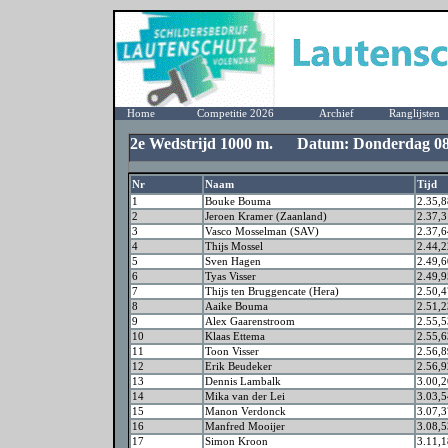
Home
Competitie 2026
Archief
Ranglijsten
2e Wedstrijd 1000 m. Datum: Donderdag 08 
Nr
Naam
Tijd
1
Bouke Bouma
2.35,8
2
Jeroen Kramer (Zaanland)
2.37,3
3
Vasco Mosselman (SAV)
2.37,6
4
Thijs Mossel
2.44,2
5
Sven Hagen
2.49,6
6
Tyas Visser
2.49,9
7
Thijs ten Bruggencate (Hera)
2.50,4
8
Aaike Bouma
2.51,2
9
Alex Gaarenstroom
2.55,5
10
Klaas Ettema
2.55,6
11
Toon Visser
2.56,8
12
Erik Beudeker
2.56,9
13
Dennis Lambalk
3.00,2
14
Mika van der Lei
3.03,5
15
Manon Verdonck
3.07,3
16
Manfred Mooijer
3.08,5
17
Simon Kroon
3.11,1