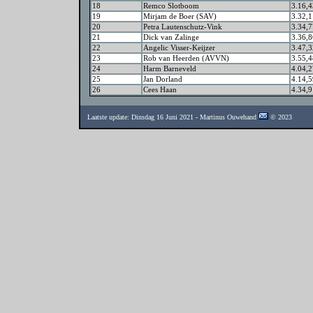
18
Remco Slotboom
3.16,4
19
Mirjam de Boer (SAV)
3.32,1
20
Petra Lautenschutz-Vink
3.34,7
21
Dick van Zalinge
3.36,8
22
Angelic Visser-Keijzer
3.47,3
23
Rob van Heerden (AVVN)
3.55,4
24
Harm Barneveld
4.04,2
25
Jan Dorland
4.14,5
26
Cees Haan
4.34,9
Laatste update: Dinsdag 16 Juni 2021 - Martinus Ouwehand
© 2023