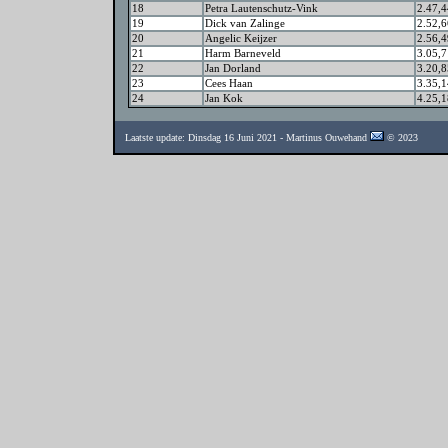
18
Petra Lautenschutz-Vink
2.47,4
19
Dick van Zalinge
2.52,6
20
Angelic Keijzer
2.56,4
21
Harm Barneveld
3.05,7
22
Jan Dorland
3.20,8
23
Cees Haan
3.35,1
24
Jan Kok
4.25,1
Laatste update: Dinsdag 16 Juni 2021 - Martinus Ouwehand
© 2023