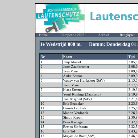
Home
Competitie 2026
Archief
Ranglijsten
1e Wedstrijd 800 m. Datum: Donderdag 01 J
Nr
Naam
Tijd
1
Thijs Mossel
2.05,5
2
Joost Zaunbrecher
2.08,0
3
Tyas Visser
2.09,6
4
Aaike Bouma
2.09,9
5
Wesley van Huijksloot (SAV)
2.13,5
6
Toon Visser
2.17,9
7
Klaas Ettema
2.19,3
8
Youri Konings (Zaanland)
2.19,9
9
Ton Bosgoed (SAV)
2.21,8
10
Erik Beudeker
2.23,9
11
Dennis Lambalk
2.25,9
12
Manon Verdonck
2.26,0
13
Simon Kroon
2.30,9
14
Peter Karregat
2.32,0
15
Remco Slotboom
2.32,5
16
Erik Tol
2.43,2
17
Mirjam de Boer (SAV)
2.46,3