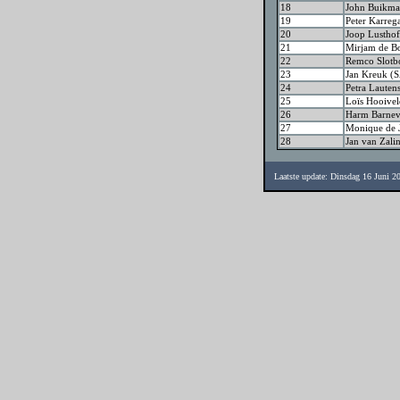
18
John Buikm
19
Peter Karreg
20
Joop Lusthof
21
Mirjam de B
22
Remco Slot
23
Jan Kreuk (
24
Petra Lauten
25
Loïs Hooive
26
Harm Barnev
27
Monique de J
28
Jan van Zal
Laatste update: Dinsdag 16 Juni 