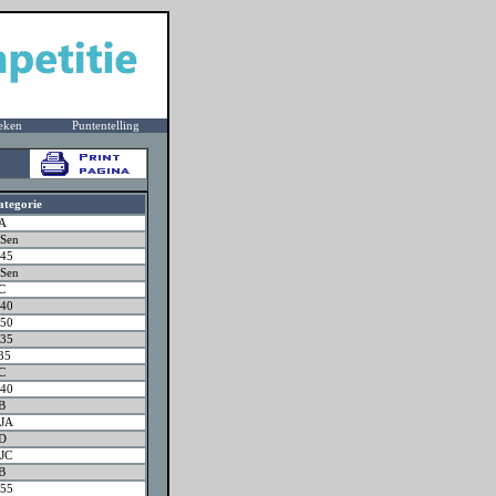
eken
Puntentelling
ategorie
JA
Sen
45
Sen
C
40
50
35
35
C
40
B
JA
JD
JC
B
55