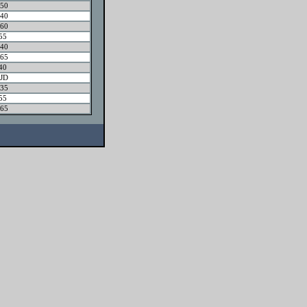
50
40
60
55
40
65
40
JD
35
55
65