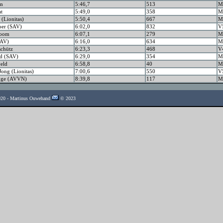
an
5:46,7
513
M
at
5:49,0
358
M
 (Lionitas)
5:50,4
667
M
oer (SAV)
6:02,0
832
V
boom
6:07,1
279
M
SAV)
6:16,0
634
M
schütz
6:23,3
468
V
ld (SAV)
6:29,0
354
M
eld
6:58,8
40
M
ong (Lionitas)
7:00,6
550
V
inge (AVVN)
8:39,8
117
M
2020 - Martinus Ouwehand
© 2023