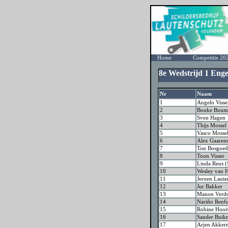
Home
Competitie 20
8e Wedstrijd 1 En
Nr
Naam
1
Angelo Visse
2
Bouke Boum
3
Sven Hagen
4
Thijs Mossel
5
Vasco Mosse
6
Alex Gaaren
7
Ton Bosgoed
8
Toon Visser
9
Linda Reus 
10
Wesley van H
11
Jeroen Laute
12
Jur Bakker
13
Manon Verd
14
Nariño Renf
15
Robine Hooi
16
Sander Buik
17
Arjen Akker