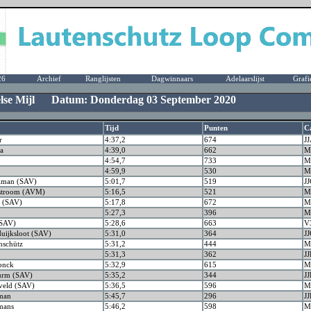
26
Archief
Ranglijsten
Dagwinnaars
Adelaarslijst
Grafi
gelse Mijl Datum: Donderdag 03 September 2020
Tijd
Punten
C
r
4:37,2
674
J
a
4:39,0
662
M
4:54,7
733
M
4:59,9
530
M
lman (SAV)
5:01,7
519
JJ
stroom (AVM)
5:16,5
521
M
 (SAV)
5:17,8
672
M
5:27,3
396
M
(SAV)
5:28,6
663
V
uijksloot (SAV)
5:31,0
364
JJ
nschütz
5:31,2
444
M
5:31,3
362
JJ
onck
5:32,9
615
M
urm (SAV)
5:35,2
344
J
veld (SAV)
5:36,5
596
M
man
5:45,7
296
JJ
mans
5:46,2
598
M