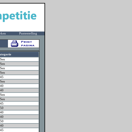
eken
Puntentelling
ategorie
Sen
Sen
Sen
Sen
45
Sen
40
40
Sen
Sen
45
50
40
40
50
40
45