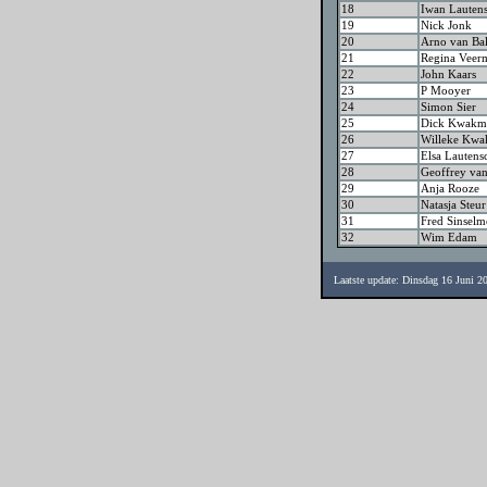
18
Iwan Lauten
19
Nick Jonk
20
Arno van Bal
21
Regina Veer
22
John Kaars
23
P Mooyer
24
Simon Sier
25
Dick Kwakma
26
Willeke Kw
27
Elsa Lautens
28
Geoffrey van
29
Anja Rooze
30
Natasja Steur
31
Fred Sinselm
32
Wim Edam
Laatste update: Dinsdag 16 Juni 