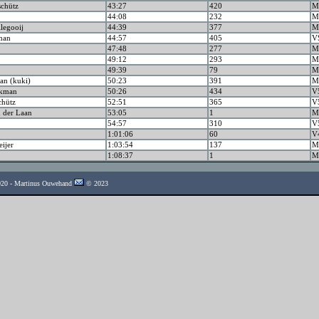
schütz
43:27
420
M
44:08
232
M
legooij
44:39
377
M
man
44:57
405
V
47:48
277
M
49:12
293
M
49:39
79
M
n (kuki)
50:23
391
M
akman
50:26
434
V
chütz
52:51
365
V
 der Laan
53:05
1
M
54:57
310
V
1:01:06
60
V
eijer
1:03:54
137
M
1:08:37
1
M
2020 - Martinus Ouwehand
© 2023