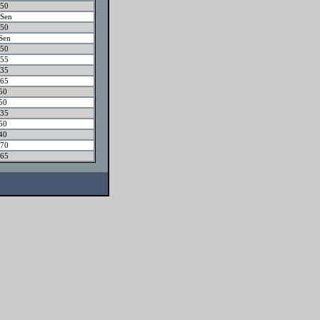
50
Sen
50
Sen
50
55
35
65
50
50
35
50
40
70
65