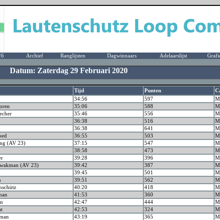
26
Archief
Ranglijsten
Dagwinnaars
Adelaarslijst
Grafi
m Datum: Zaterdag 29 Februari 2020
Tijd
Punten
C
34:56
597
M
oren
35:06
588
M
echer
35:46
556
M
36:38
516
M
36:38
641
M
oed
36:55
503
M
ing (AV 23)
37:15
547
M
38:58
473
M
er
39:28
396
M
Kwakman (AV 23)
39:42
387
M
39:45
501
M
n
39:51
562
M
nschütz
40:20
418
M
man
41:53
360
M
an
42:47
444
M
at
42:53
324
M
man
43:19
365
M