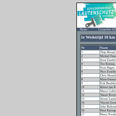
Home
Competitie 20
1e Wedstrijd 10 k
Nr
Naam
1
Thijs Mossel
2
Michiel Ouss
3
Joost Zaunbr
4
Ton Koning
5
Sven Hagen
6
Nico Zwarth
7
Chris Wessel
8
Klaas Ettema
9
Erik Beudek
10
Robert Jan 
11
Marco Collet
12
Simon Kroo
13
Jeroen Laute
14
Vincent Gor
15
John Buikm
16
Peter Karreg
17
Henry Kwak