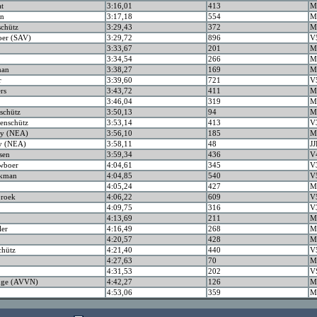
at
3:16,01
413
M
an
3:17,18
554
M
schütz
3:29,43
372
M
oer (SAV)
3:29,72
896
V
3:33,67
201
M
3:34,54
266
M
man
3:38,27
169
M
r
3:39,60
721
V
ers
3:43,72
411
M
3:46,04
319
M
schütz
3:50,13
94
M
enschütz
3:53,14
413
V
ey (NEA)
3:56,10
185
M
ey (NEA)
3:58,11
48
JJ
sen
3:59,34
436
V
wboer
4:04,61
345
V
akman
4:04,85
540
V
4:05,24
427
M
roek
4:06,22
609
V
4:09,75
316
V
4:13,69
211
M
ler
4:16,49
268
M
4:20,57
428
M
chütz
4:21,40
440
V
4:27,63
70
M
4:31,53
202
V
inge (AVVN)
4:42,27
126
M
4:53,06
359
M