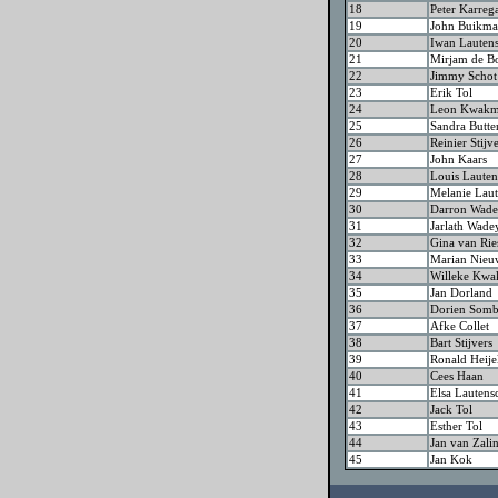
18
Peter Karreg
19
John Buikm
20
Iwan Lauten
21
Mirjam de B
22
Jimmy Schot
23
Erik Tol
24
Leon Kwak
25
Sandra Butte
26
Reinier Stijv
27
John Kaars
28
Louis Lauten
29
Melanie Laut
30
Darron Wad
31
Jarlath Wad
32
Gina van Rie
33
Marian Nieu
34
Willeke Kw
35
Jan Dorland
36
Dorien Somb
37
Afke Collet
38
Bart Stijvers
39
Ronald Heije
40
Cees Haan
41
Elsa Lautens
42
Jack Tol
43
Esther Tol
44
Jan van Zal
45
Jan Kok