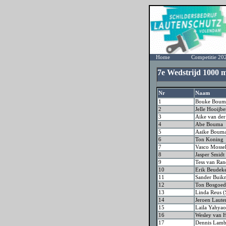
Home
Competitie 20
7e Wedstrijd 1000
Nr
Naam
1
Bouke Boum
2
Jelle Hooijbe
3
Aike van der
4
Abe Bouma
5
Aaike Boum
6
Ton Koning
7
Vasco Mosse
8
Jasper Smid
9
Tess van Ran
10
Erik Beudek
11
Sander Buik
12
Ton Bosgoed
13
Linda Reus 
14
Jeroen Laute
15
Laila Yahyao
16
Wesley van H
17
Dennis Lamb