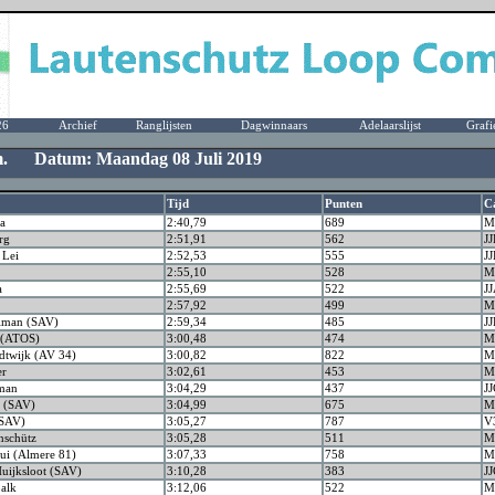
26
Archief
Ranglijsten
Dagwinnaars
Adelaarslijst
Grafi
 m. Datum: Maandag 08 Juli 2019
Tijd
Punten
C
a
2:40,79
689
M
rg
2:51,91
562
JJ
 Lei
2:52,53
555
JJ
2:55,10
528
M
a
2:55,69
522
J
2:57,92
499
M
lman (SAV)
2:59,34
485
J
t (ATOS)
3:00,48
474
M
dtwijk (AV 34)
3:00,82
822
M
er
3:02,61
453
M
man
3:04,29
437
JJ
 (SAV)
3:04,99
675
M
(SAV)
3:05,27
787
V
nschütz
3:05,28
511
M
ui (Almere 81)
3:07,33
758
M
uijksloot (SAV)
3:10,28
383
JJ
alk
3:12,06
522
M