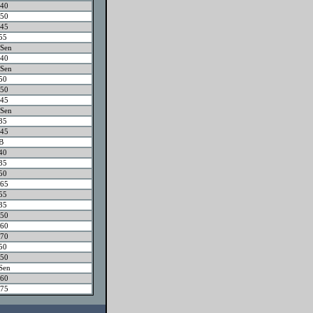
40
50
45
55
Sen
40
Sen
50
50
45
Sen
35
45
B
40
35
50
65
55
35
50
60
70
50
50
Sen
60
75