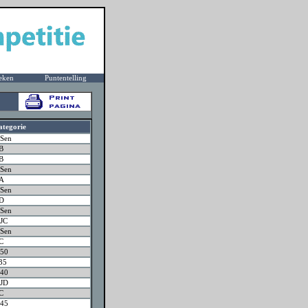
eken
Puntentelling
ategorie
Sen
B
B
Sen
JA
Sen
JD
Sen
JC
Sen
C
50
35
40
JD
C
45