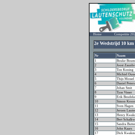
Home
Competitie 20
2e Wedstrijd 10 k
Nr
Naam
1
Bouke Boum
2
Joost Zaunbr
3
Ton Koning
4
Michiel Ouss
5
Thijs Mossel
6
Daniel Peter
7
Johan Smit
8
Tyas Visser
9
Erik Beudek
10
Simon Kroo
11
Sven Hagen
12
Jeroen Laute
13
Henry Kwak
14
Bert Schalk
15
Sandra Butte
16
John Kaars
17
Dick Kwakma