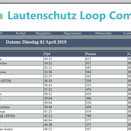
26
Archief
Ranglijsten
Dagwinnaars
Adelaarslijst
Grafi
m Datum: Dinsdag 02 April 2019
Tijd
Punten
C
a
34:25
623
M
echer
34:32
617
M
35:12
583
M
oren
35:36
564
M
35:37
563
M
s (ATOS)
36:19
530
M
36:42
513
M
37:32
476
M
er
38:52
420
M
n
39:04
596
M
39:04
530
M
nschütz
39:48
439
M
man
41:25
434
M
wijk (ATOS)
42:12
798
M
r
46:04
577
V
46:38
257
M
n (kuki)
46:52
507
M