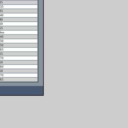
35
35
35
40
40
60
55
Sen
40
50
50
65
55
70
50
60
50
70
65