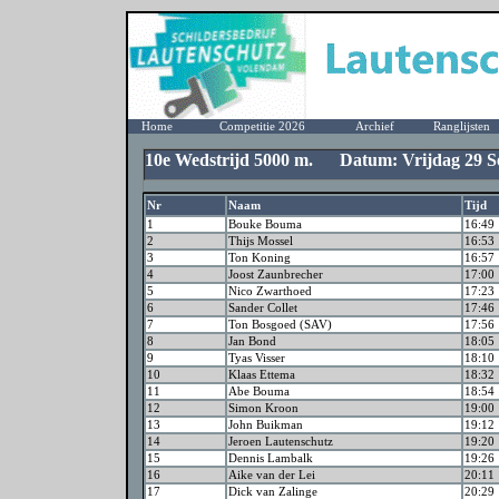
Home
Competitie 2026
Archief
Ranglijsten
10e Wedstrijd 5000 m. Datum: Vrijdag 29 S
Nr
Naam
Tijd
1
Bouke Bouma
16:49
2
Thijs Mossel
16:53
3
Ton Koning
16:57
4
Joost Zaunbrecher
17:00
5
Nico Zwarthoed
17:23
6
Sander Collet
17:46
7
Ton Bosgoed (SAV)
17:56
8
Jan Bond
18:05
9
Tyas Visser
18:10
10
Klaas Ettema
18:32
11
Abe Bouma
18:54
12
Simon Kroon
19:00
13
John Buikman
19:12
14
Jeroen Lautenschutz
19:20
15
Dennis Lambalk
19:26
16
Aike van der Lei
20:11
17
Dick van Zalinge
20:29