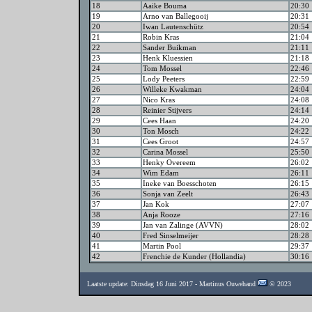
18
Aaike Bouma
20:30
19
Arno van Ballegooij
20:31
20
Iwan Lautenschütz
20:54
21
Robin Kras
21:04
22
Sander Buikman
21:11
23
Henk Kluessien
21:18
24
Tom Mossel
22:46
25
Lody Peeters
22:59
26
Willeke Kwakman
24:04
27
Nico Kras
24:08
28
Reinier Stijvers
24:14
29
Cees Haan
24:20
30
Ton Mosch
24:22
31
Cees Groot
24:57
32
Carina Mossel
25:50
33
Henky Overeem
26:02
34
Wim Edam
26:11
35
Ineke van Boesschoten
26:15
36
Sonja van Zeelt
26:43
37
Jan Kok
27:07
38
Anja Rooze
27:16
39
Jan van Zalinge (AVVN)
28:02
40
Fred Sinselmeijer
28:28
41
Martin Pool
29:37
42
Frenchie de Kunder (Hollandia)
30:16
Laatste update: Dinsdag 16 Juni 2017 - Martinus Ouwehand
© 2023